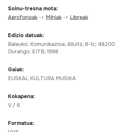
Soinu-tresna mota:
Aerofonoak
->
Mihiak
->
Libreak
Edizio datuak:
Baleuko; Komunikazioa; Alluitz, 8-1c; 48200
Durango; EITB; 1998
Gaiak:
EUSKAL KULTURA MUSIKA
Kokapena:
V / 6
Formatua: