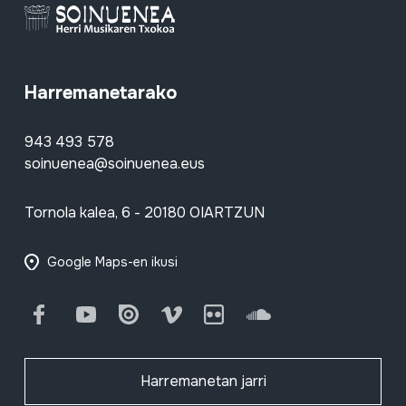
Harremanetarako
943 493 578
soinuenea@soinuenea.eus
Tornola kalea, 6 - 20180 OIARTZUN
Google Maps-en ikusi
Facebook
Youtube
Issuu
Vimeo
Flickr
SoundCloud
Harremanetan jarri