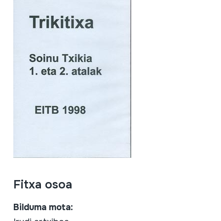
Fitxa osoa
Bilduma mota: