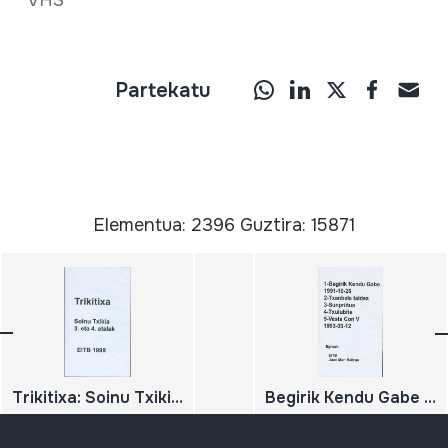
VHS
Partekatu
Elementua: 2396 Guztira: 15871
Trikitixa: Soinu Txikia; 3. eta 4. atalak
Begirik Kendu Gabe Txanbela taldea Sunpriñua Txulubite Vasta Con V