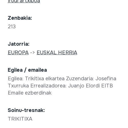
Irudi artxiboa
Zenbakia:
213
Jatorria:
EUROPA
->
EUSKAL HERRIA
Egilea / emailea
Egilea: Trikitixa elkartea Zuzendaria: Josefina
Txurruka Errealizadorea: Juanjo Elordi EITB
Emaile ezberdinak
Soinu-tresnak:
TRIKITIXA