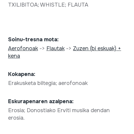
TXILIBITOA; WHISTLE; FLAUTA
Soinu-tresna mota:
Aerofonoak
->
Flautak
->
Zuzen (bi eskuak) +
kena
Kokapena:
Erakusketa biltegia; aerofonoak
Eskurapenaren azalpena:
Erosia; Donostiako Erviti musika dendan
erosia.