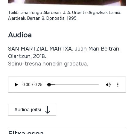
Txilibitaria Irungo Alardean. J. A. Urbeltz-Argazkiak Lamia.
Alardeak. Bertan 8. Donostia, 1995.
Audioa
SAN MARTZIAL MARTXA. Juan Mari Beltran.
Oiartzun, 2018.
Soinu-tresna honekin grabatua.
Audioa jeitsi
Fitxa osoa