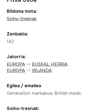
Bilduma mota:
Soinu-tresnak
Zenbakia:
142
Jatorria:
EUROPA
->
EUSKAL HERRIA
EUROPA
->
IRLANDA
Egilea / emailea
Generation markakoa; British made.
Soinu-tresnak: