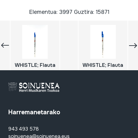
Elementua: 3997 Guztira: 15871
WHISTLE; Flauta
WHISTLE; Flauta
Harremanetarako
943 493 578
soinuenea@soinuenea.eus