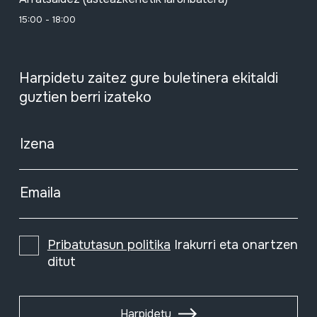
15:00 - 18:00
Harpidetu zaitez gure buletinera ekitaldi
guztien berri izateko
Izena
Emaila
Pribatutasun politika
Irakurri eta onartzen
ditut
Harpidetu