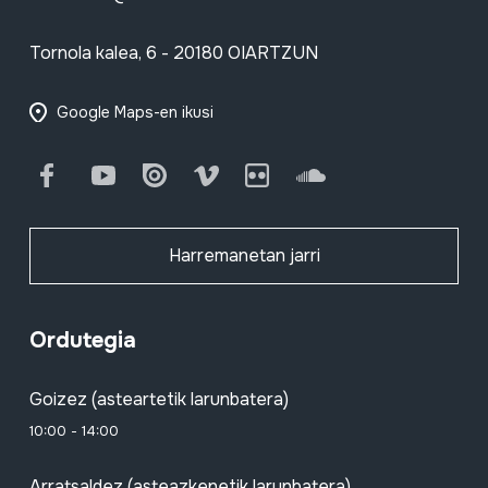
Tornola kalea, 6 - 20180 OIARTZUN
Google Maps-en ikusi
Facebook
Youtube
Issuu
Vimeo
Flickr
SoundCloud
Harremanetan jarri
Ordutegia
Goizez (asteartetik larunbatera)
10:00 - 14:00
Arratsaldez (asteazkenetik larunbatera)