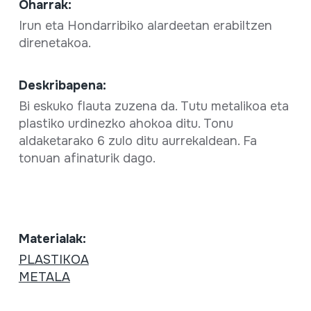
Oharrak:
Irun eta Hondarribiko alardeetan erabiltzen
direnetakoa.
Deskribapena:
Bi eskuko flauta zuzena da. Tutu metalikoa eta
plastiko urdinezko ahokoa ditu. Tonu
aldaketarako 6 zulo ditu aurrekaldean. Fa
tonuan afinaturik dago.
Materialak:
PLASTIKOA
METALA