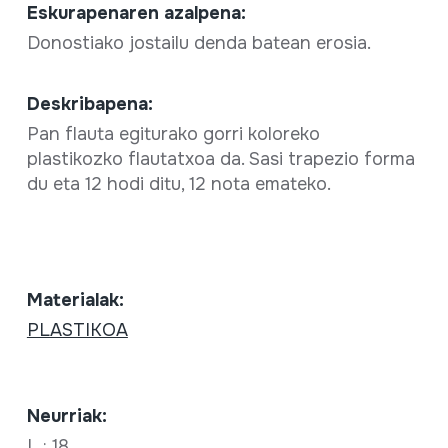
Eskurapenaren azalpena:
Donostiako jostailu denda batean erosia.
Deskribapena:
Pan flauta egiturako gorri koloreko
plastikozko flautatxoa da. Sasi trapezio forma
du eta 12 hodi ditu, 12 nota emateko.
Materialak:
PLASTIKOA
Neurriak:
L.: 18