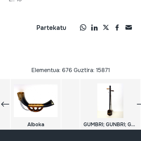
Partekatu
Elementua: 676 Guztira: 15871
Alboka
GUMBRI; GUNBRI; GUINBRI