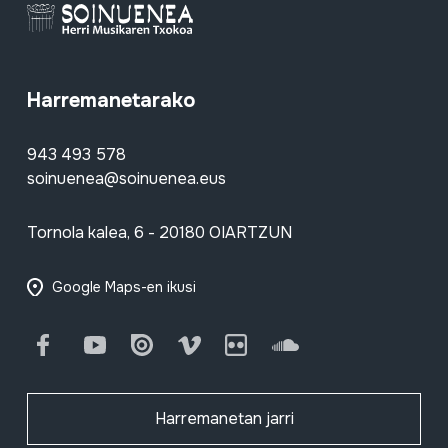
Harremanetarako
943 493 578
soinuenea@soinuenea.eus
Tornola kalea, 6 - 20180 OIARTZUN
Google Maps-en ikusi
Facebook
Youtube
Issuu
Vimeo
Flickr
SoundCloud
Harremanetan jarri