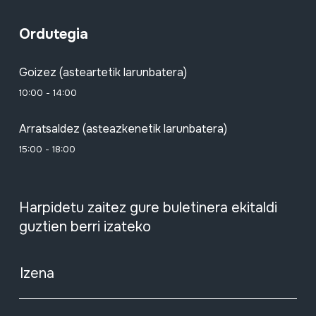
Ordutegia
Goizez (asteartetik larunbatera)
10:00 - 14:00
Arratsaldez (asteazkenetik larunbatera)
15:00 - 18:00
Harpidetu zaitez gure buletinera ekitaldi
guztien berri izateko
Izena