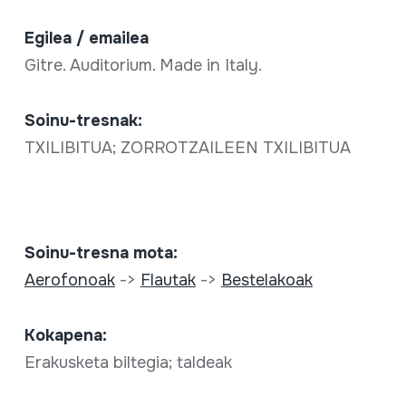
Egilea / emailea
Gitre. Auditorium. Made in Italy.
Soinu-tresnak:
TXILIBITUA; ZORROTZAILEEN TXILIBITUA
Soinu-tresna mota:
Aerofonoak
->
Flautak
->
Bestelakoak
Kokapena:
Erakusketa biltegia; taldeak