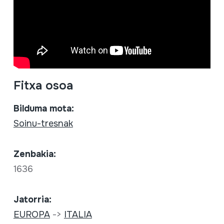
Fitxa osoa
Bilduma mota:
Soinu-tresnak
Zenbakia:
1636
Jatorria:
EUROPA
->
ITALIA