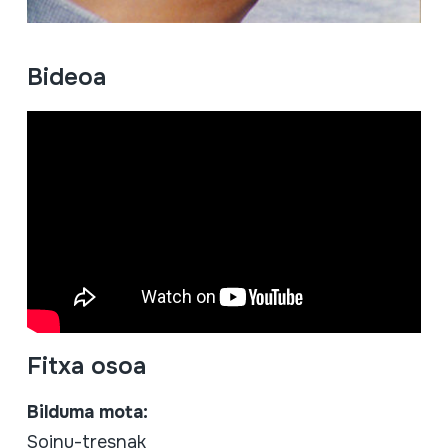
Bideoa
Fitxa osoa
Bilduma mota:
Soinu-tresnak