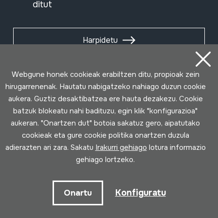
ditut
Harpidetu
Webgune honek cookieak erabiltzen ditu, propioak zein
hirugarrenenak. Hautatu nabigatzeko nahiago duzun cookie
aukera. Guztiz desaktibatzea ere hauta dezakezu. Cookie
batzuk blokeatu nahi badituzu, egin klik "konfigurazioa"
aukeran. "Onartzen dut" botoia sakatuz gero, aipatutako
cookieak eta gure cookie politika onartzen duzula
adierazten ari zara. Sakatu
Irakurri gehiago
lotura informazio
gehiago lortzeko.
Erabilpen baldintzak
Pribatutasun politika
Cookie politika
Konfiguratu
Onartu
Loturak garatua