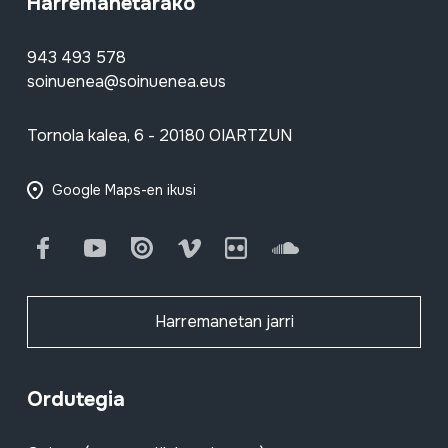
Harremanetarako
943 493 578
soinuenea@soinuenea.eus
Tornola kalea, 6 - 20180 OIARTZUN
Google Maps-en ikusi
Facebook
Youtube
Issuu
Vimeo
Flickr
SoundCloud
Harremanetan jarri
Ordutegia