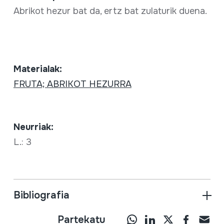
Abrikot hezur bat da, ertz bat zulaturik duena.
Materialak:
FRUTA; ABRIKOT HEZURRA
Neurriak:
L.: 3
Bibliografia
Partekatu