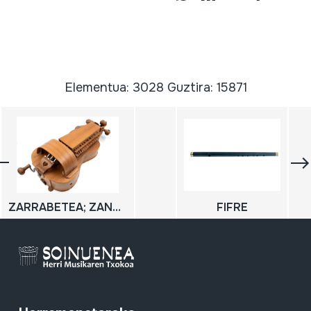
Elementua: 3028 Guztira: 15871
ZARRABETEA; ZANFONA
FIFRE