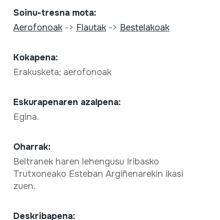
Soinu-tresna mota:
Aerofonoak
->
Flautak
->
Bestelakoak
Kokapena:
Erakusketa; aerofonoak
Eskurapenaren azalpena:
Egina.
Oharrak:
Beltranek haren lehengusu Iribasko
Trutxoneako Esteban Argiñenarekin ikasi
zuen.
Deskribapena: