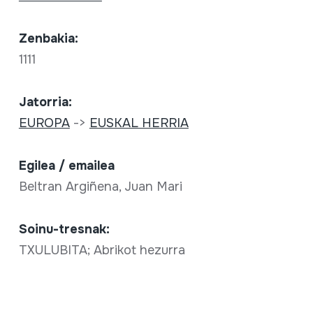
Zenbakia:
1111
Jatorria:
EUROPA
->
EUSKAL HERRIA
Egilea / emailea
Beltran Argiñena, Juan Mari
Soinu-tresnak:
TXULUBITA; Abrikot hezurra