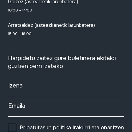
Goizez (asteartetik larunbatera)
10:00 - 14:00
Arratsaldez (asteazkenetik larunbatera)
15:00 - 18:00
Harpidetu zaitez gure buletinera ekitaldi
guztien berri izateko
Izena
Emaila
Pribatutasun politika
Irakurri eta onartzen