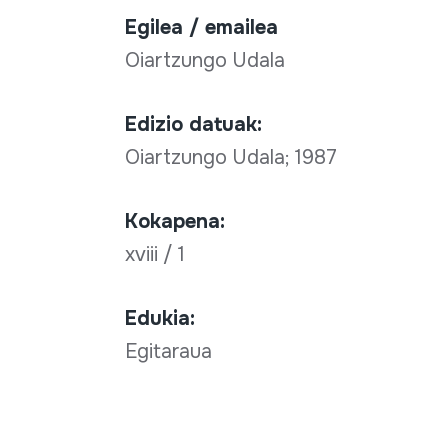
Egilea / emailea
Oiartzungo Udala
Edizio datuak:
Oiartzungo Udala; 1987
Kokapena:
xviii / 1
Edukia:
Egitaraua