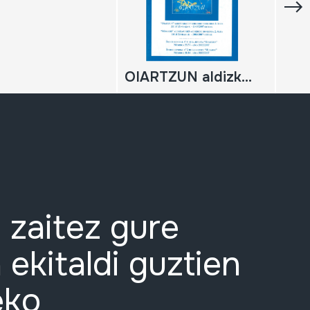
OIARTZUN aldizkariaren aurkibide orokorra 4. alea; zenbakiak 33/37 - 2003/07 urteak. Indice general Nº 4 de la revista 'Oiartzun'; números 33/37 - años 2003/07
 zaitez gure
 ekitaldi guztien
eko