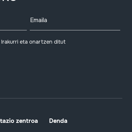
Emaila
Irakurri eta onartzen ditut
azio zentroa
Denda