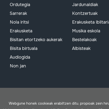
Ordutegia
Jardunaldiak
Sarrerak
Kontzertuak
Nola iritsi
Erakusketa ibiltari
Erakusketa
Musika eskola
Bisitan etortzeko aukerak
Bestelakoak
Bisita birtuala
Albisteak
Audiogida
Non jan
Webgune honek cookieak erabiltzen ditu, propioak zein hi