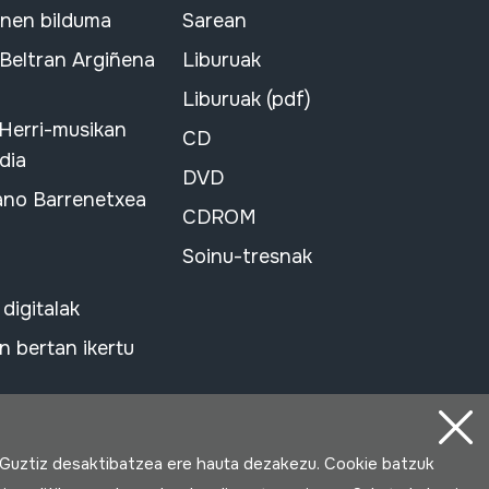
snen bilduma
Sarean
 Beltran Argiñena
Liburuak
Liburuak (pdf)
 Herri-musikan
CD
dia
DVD
ano Barrenetxea
CDROM
Soinu-tresnak
 digitalak
 bertan ikertu
 Guztiz desaktibatzea ere hauta dezakezu. Cookie batzuk