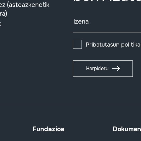
ez (asteazkenetik
ra)
Izena
0
Pribatutasun politika
Harpidetu
Fundazioa
Dokument