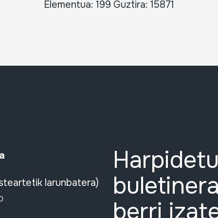
Elementua: 199 Guztira: 15871
Harpidetu
a
buletinera
steartetik larunbatera)
0
berri izat