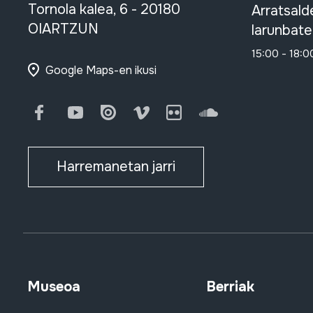
Tornola kalea, 6 - 20180
Arratsald
OIARTZUN
larunbate
15:00 - 18:0
Google Maps-en ikusi
Facebook
Youtube
Issuu
Vimeo
Flickr
SoundCloud
Harremanetan jarri
Museoa
Berriak