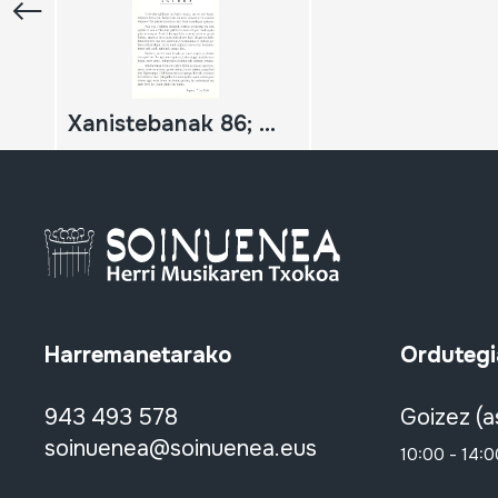
Xanistebanak 86; Oiartzun 86; Festa ekintzen egitaraua
Harremanetarako
Ordutegi
943 493 578
Goizez (a
soinuenea@soinuenea.eus
10:00 - 14:0