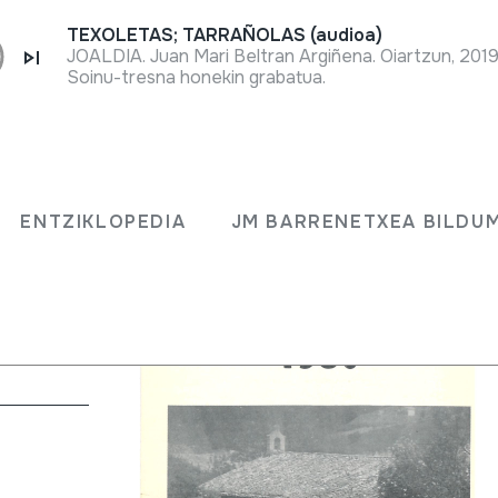
TEXOLETAS; TARRAÑOLAS (audioa)
JOALDIA. Juan Mari Beltran Argiñena. Oiartzun, 2019
Soinu-tresna honekin grabatua.
 87;
ENTZIKLOPEDIA
JM BARRENETXEA BILDU