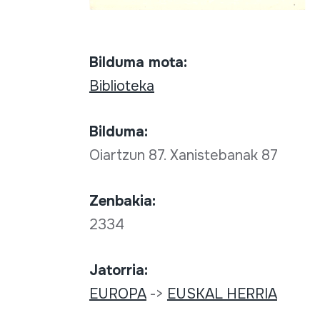
Bilduma mota:
Biblioteka
Bilduma:
Oiartzun 87. Xanistebanak 87
Zenbakia:
2334
Jatorria:
EUROPA
->
EUSKAL HERRIA