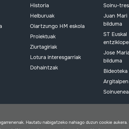
Historia
Soinu-tre
Helburuak
Juan Mari
bilduma
a
Oiartzungo HM eskola
ST Euskal
Proiektuak
entziklope
Ziurtagiriak
Jose Mari
Lotura interesgarriak
bilduma
Dohaintzak
Bideoteka
Argitalpen
Soinuenean
rugarrenenak. Hautatu nabigatzeko nahiago duzun cookie aukera.