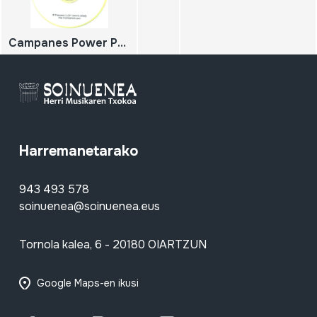
Campanes Power Point
Harremanetarako
943 493 578
soinuenea@soinuenea.eus
Tornola kalea, 6 - 20180 OIARTZUN
Google Maps-en ikusi