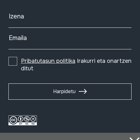
Izena
Emaila
Pribatutasun politika
Irakurri eta onartzen
ditut
Harpidetu