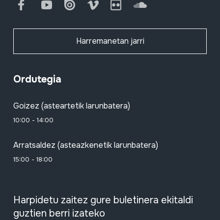
Facebook
Youtube
Issuu
Vimeo
Flickr
SoundCloud
Harremanetan jarri
Ordutegia
Goizez (asteartetik larunbatera)
10:00 - 14:00
Arratsaldez (asteazkenetik larunbatera)
15:00 - 18:00
Harpidetu zaitez gure buletinera ekitaldi
guztien berri izateko