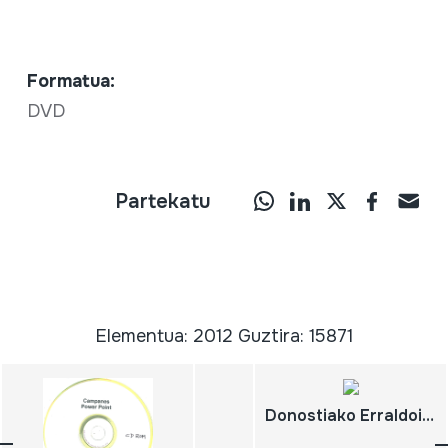
Formatua:
DVD
Partekatu
Elementua: 2012 Guztira: 15871
Donostiako Erraldoiak Manuel Beltran Inchusta 2006 Partituras, música y video