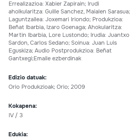
Errealizazioa: Xabier Zapirain; Irudi
aholkularitza: Guille Sanchez, Maialen Sarasua;
Laguntzailea: Joxemari Iriondo; Produkzioa:
Beñat Ibarbia, Izaro Goenaga; Ahokularitza:
Martin Ibarbia, Lore Lustondo; Irudia: Juantxo
Sardon, Carlos Sedano; Soinua: Juan Luis
Eguskiza; Audio Postprodukzioa: Beñat
Gantxegi;Emaile ezberdinak
Edizio datuak:
Orio Produkzioak; Orio; 2009
Kokapena:
IV / 3
Edukia: