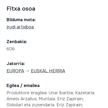
Fitxa osoa
Bilduma mota:
Irudi artxiboa
Zenbakia:
606
Jatorria:
EUROPA
->
EUSKAL HERRIA
Egilea / emailea
Produktore eragilea: Unai Ibarbia; Kazetaria:
Amets Arzallus; Muntaia: Eriz Zapirain;
Gidoilari eta zuzendaria: Eriz Zapirain;