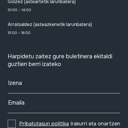
Goizez (asteartetik larunbatera)
10:00 - 14:00
Arratsaldez (asteazkenetik larunbatera)
15:00 - 18:00
Harpidetu zaitez gure buletinera ekitaldi
guztien berri izateko
Izena
Emaila
Pribatutasun politika
Irakurri eta onartzen