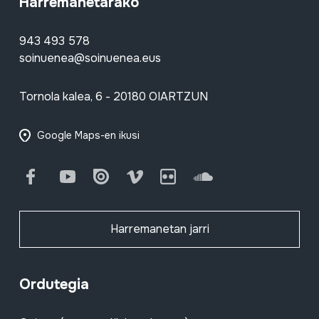
Harremanetarako
943 493 578
soinuenea@soinuenea.eus
Tornola kalea, 6 - 20180 OIARTZUN
Google Maps-en ikusi
Facebook
Youtube
Issuu
Vimeo
Flickr
SoundCloud
Harremanetan jarri
Ordutegia