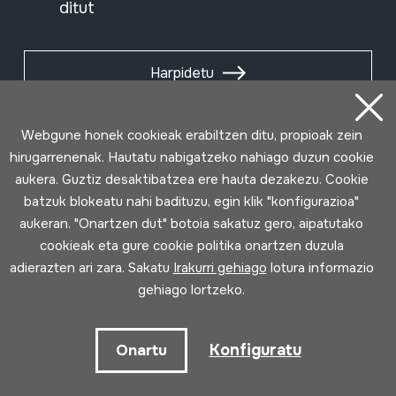
ditut
Harpidetu
Webgune honek cookieak erabiltzen ditu, propioak zein
hirugarrenenak. Hautatu nabigatzeko nahiago duzun cookie
aukera. Guztiz desaktibatzea ere hauta dezakezu. Cookie
batzuk blokeatu nahi badituzu, egin klik "konfigurazioa"
aukeran. "Onartzen dut" botoia sakatuz gero, aipatutako
cookieak eta gure cookie politika onartzen duzula
adierazten ari zara. Sakatu
Irakurri gehiago
lotura informazio
gehiago lortzeko.
Erabilpen baldintzak
Pribatutasun politika
Cookie politika
Konfiguratu
Onartu
Loturak garatua