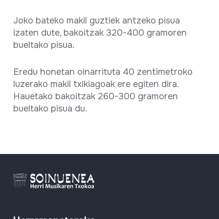
Joko bateko makil guztiek antzeko pisua
izaten dute, bakoitzak 320-400 gramoren
bueltako pisua.
Eredu honetan oinarrituta 40 zentimetroko
luzerako makil txikiagoak ere egiten dira.
Hauetako bakoitzak 260-300 gramoren
bueltako pisua du.