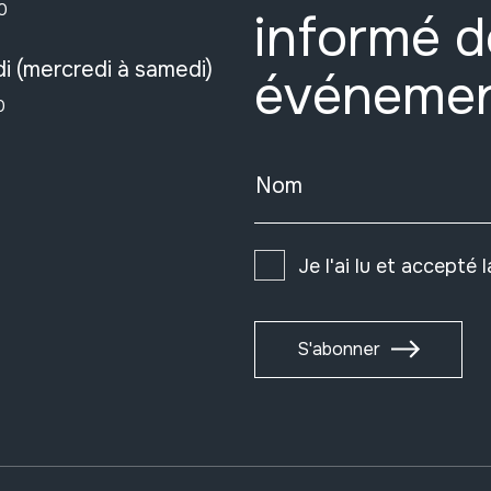
0
informé d
i (mercredi à samedi)
événeme
0
Nom
Je l'ai lu et accepté 
S'abonner