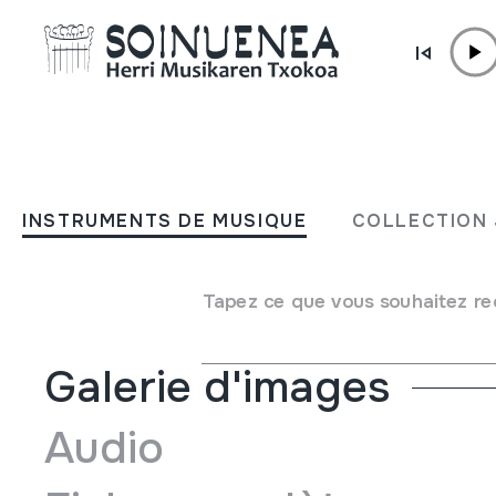
Aller directement au contenu
INSTRUMENTS DE MUSIQUE
FUVOLA; FLÓTA
INSTRUMENTS DE MUSIQUE
COLLECTION 
Auteur
Ádám Zsolt
Type d'instrument de musique
Aérophones
->
Flûtes
-
Tapez ce que vous souhaitez re
Galerie d'images
Audio