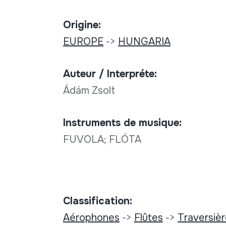
Origine:
EUROPE
->
HUNGARIA
Auteur / Interpréte:
Ádám Zsolt
Instruments de musique:
FUVOLA; FLÓTA
Classification:
Aérophones
->
Flûtes
->
Traversiè