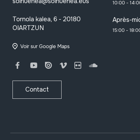
soinuenea@soinuenea.eus
10:00 - 14:0
Tornola kalea, 6 - 20180
Après-mid
OIARTZUN
15:00 - 18:0
Voir sur Google Maps
Facebook
Youtube
Issuu
Vimeo
Flickr
SoundCloud
Contact