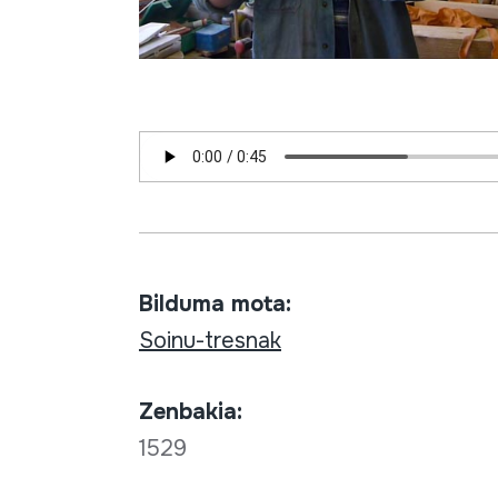
Bilduma mota:
Soinu-tresnak
Zenbakia:
1529