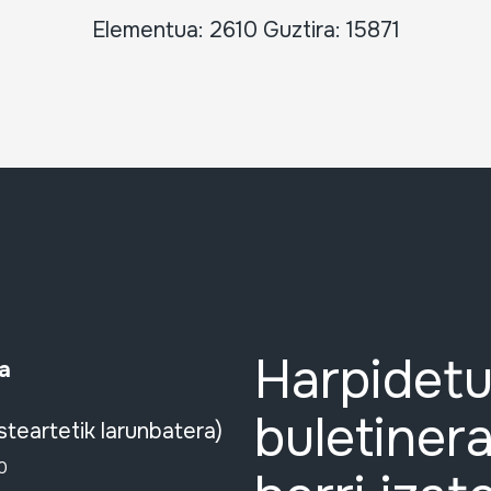
Elementua: 2610 Guztira: 15871
Harpidetu
a
buletinera
steartetik larunbatera)
0