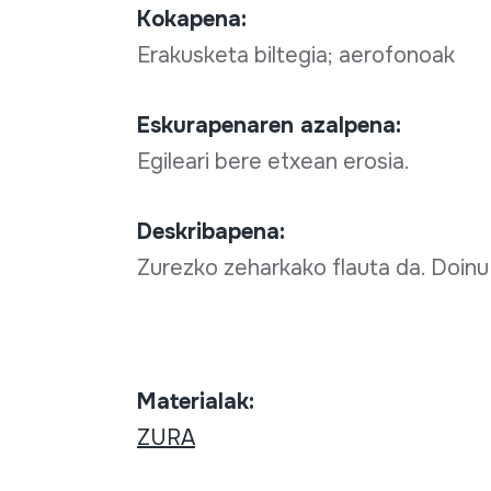
Kokapena:
Erakusketa biltegia; aerofonoak
Eskurapenaren azalpena:
Egileari bere etxean erosia.
Deskribapena:
Zurezko zeharkako flauta da. Doinu 
Materialak:
ZURA