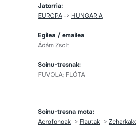
Jatorria:
EUROPA
->
HUNGARIA
Egilea / emailea
Ádám Zsolt
Soinu-tresnak:
FUVOLA; FLÓTA
Soinu-tresna mota:
Aerofonoak
->
Flautak
->
Zeharkak