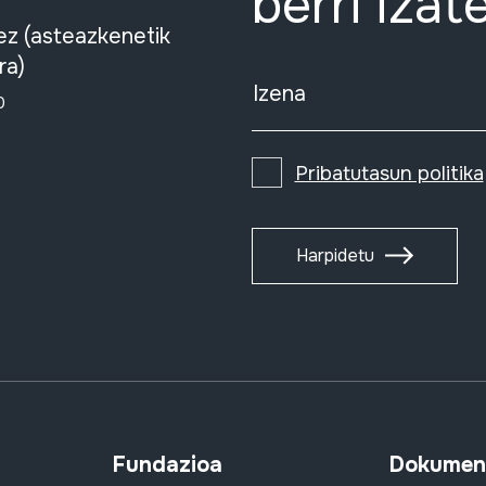
berri izat
ez (asteazkenetik
ra)
Izena
0
Pribatutasun politika
Harpidetu
Fundazioa
Dokument