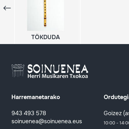
TÖKDUDA
Harremanetarako
Ordutegi
943 493 578
Goizez (a
soinuenea@soinuenea.eus
10:00 - 14:0