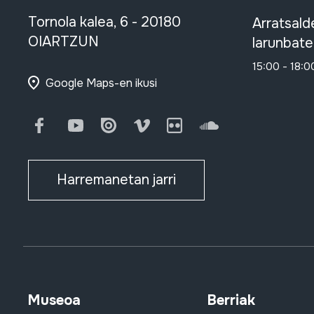
Tornola kalea, 6 - 20180
Arratsald
OIARTZUN
larunbate
15:00 - 18:0
Google Maps-en ikusi
Facebook
Youtube
Issuu
Vimeo
Flickr
SoundCloud
Harremanetan jarri
Museoa
Berriak