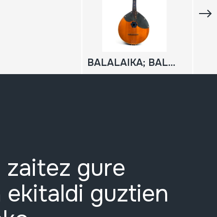
BALALAIKA; BALALAICA
 zaitez gure
 ekitaldi guztien