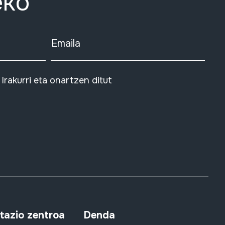
eko
Emaila
Irakurri eta onartzen ditut
azio zentroa
Denda