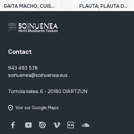
GAITA MACHO; CUISI BUNZI MACHO
FLAUTA; FLAUTA DE ALA DE BUITRE; GAITA; (klarinete)
Contact
943 493 578
soinuenea@soinuenea.eus
Tornola kalea, 6 - 20180 OIARTZUN
Voir sur Google Maps
Facebook
Youtube
Issuu
Vimeo
Flickr
SoundCloud