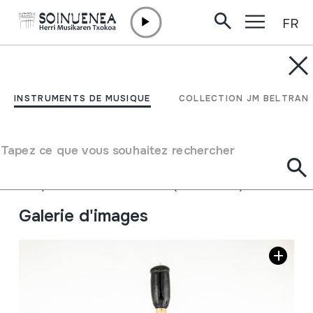
FR
Aller directement au contenu
INSTRUMENTS DE MUSIQUE
GAITA HEMBRA; CUISI
INSTRUMENTS DE MUSIQUE
COLLECTION JM BELTRAN
BUNZI HEMBRA
Tapez ce que vous souhaitez rechercher
Auteur
Ez dakigu.
Type d'instrument de musique
Aérophones
->
Flûtes
->
Á bec (á deux mains) + kena
Galerie d'images