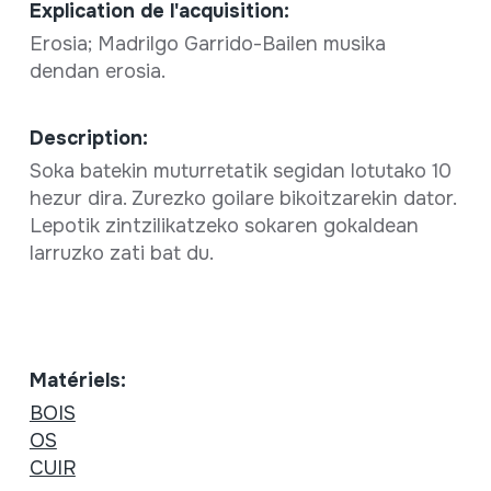
Explication de l'acquisition:
Erosia; Madrilgo Garrido-Bailen musika
dendan erosia.
Description:
Soka batekin muturretatik segidan lotutako 10
hezur dira. Zurezko goilare bikoitzarekin dator.
Lepotik zintzilikatzeko sokaren gokaldean
larruzko zati bat du.
Matériels:
BOIS
OS
CUIR