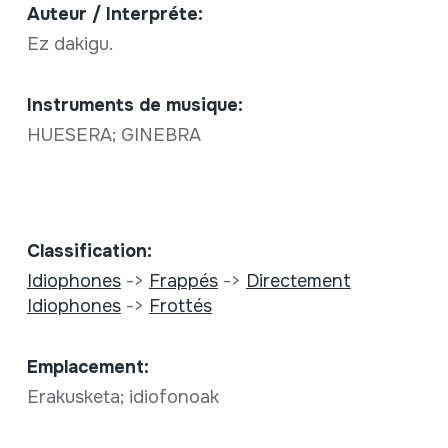
Auteur / Interpréte:
Ez dakigu.
Instruments de musique:
HUESERA; GINEBRA
Classification:
Idiophones
->
Frappés
->
Directement
Idiophones
->
Frottés
Emplacement:
Erakusketa; idiofonoak