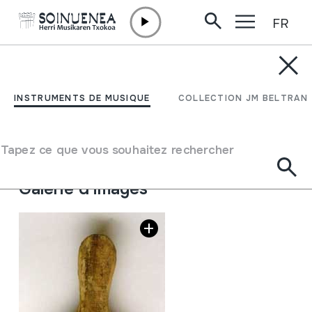
FR
Aller directement au contenu
INSTRUMENTS DE MUSIQUE
KALAKA; KONPELETA
INSTRUMENTS DE MUSIQUE
COLLECTION JM BELTRAN
Auteur
Juan Mari Beltran Argiñena
Type d'instrument de musique
Tapez ce que vous souhaitez rechercher
Idiophones
->
Frappés
->
Indirectement
Galerie d'images