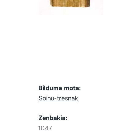
Bilduma mota:
Soinu-tresnak
Zenbakia:
1047