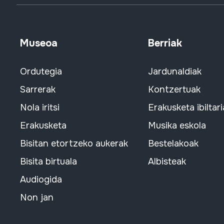
Museoa
Berriak
Ordutegia
Jardunaldiak
Sarrerak
Kontzertuak
Nola iritsi
Erakusketa ibiltari
Erakusketa
Musika eskola
Bisitan etortzeko aukerak
Bestelakoak
Bisita birtuala
Albisteak
Audiogida
Non jan