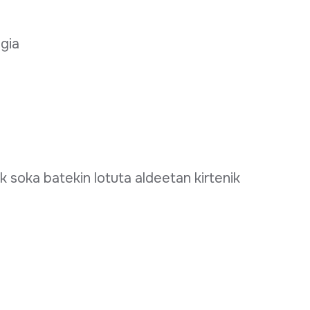
egia
k soka batekin lotuta aldeetan kirtenik