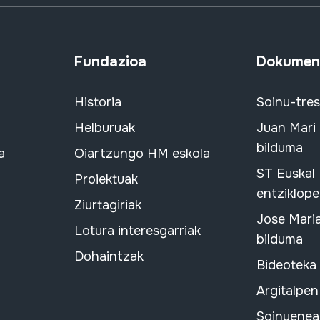
Fundazioa
Dokument
Historia
Soinu-tre
Helburuak
Juan Mari
bilduma
a
Oiartzungo HM eskola
ST Euskal
Proiektuak
entziklope
Ziurtagiriak
Jose Mari
Lotura interesgarriak
bilduma
Dohaintzak
Bideoteka
Argitalpen
Soinuenean