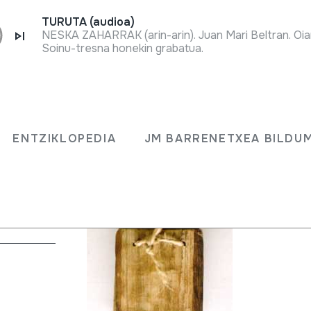
TURUTA (audioa)
NESKA ZAHARRAK (arin-arin). Juan Mari Beltran. Oia
Soinu-tresna honekin grabatua.
ENTZIKLOPEDIA
JM BARRENETXEA BILDU
en