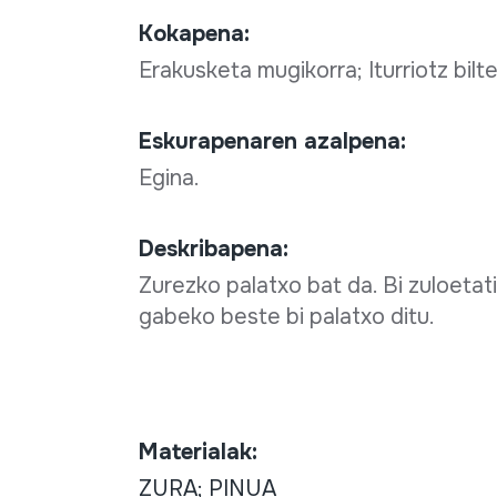
Kokapena:
Erakusketa mugikorra; Iturriotz bilt
Eskurapenaren azalpena:
Egina.
Deskribapena:
Zurezko palatxo bat da. Bi zuloetati
gabeko beste bi palatxo ditu.
Materialak:
ZURA; PINUA