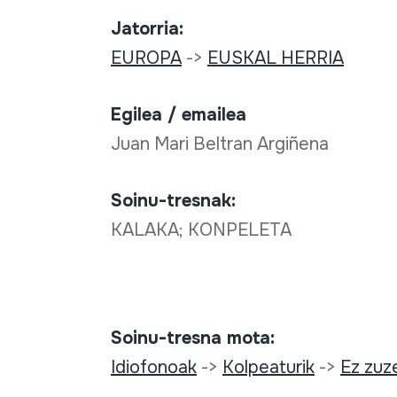
Jatorria:
EUROPA
->
EUSKAL HERRIA
Egilea / emailea
Juan Mari Beltran Argiñena
Soinu-tresnak:
KALAKA; KONPELETA
Soinu-tresna mota:
Idiofonoak
->
Kolpeaturik
->
Ez zuz