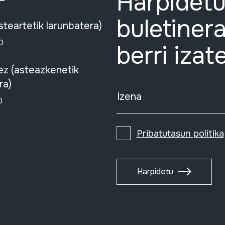
Harpidetu
buletinera
steartetik larunbatera)
0
berri izat
ez (asteazkenetik
ra)
Izena
0
Pribatutasun politika
Harpidetu