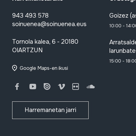
943 493 578
Goizez (a
soinuenea@soinuenea.eus
10:00 - 14:0
Tornola kalea, 6 - 20180
Arratsald
OIARTZUN
larunbate
15:00 - 18:0
Google Maps-en ikusi
Facebook
Youtube
Issuu
Vimeo
Flickr
SoundCloud
Harremanetan jarri