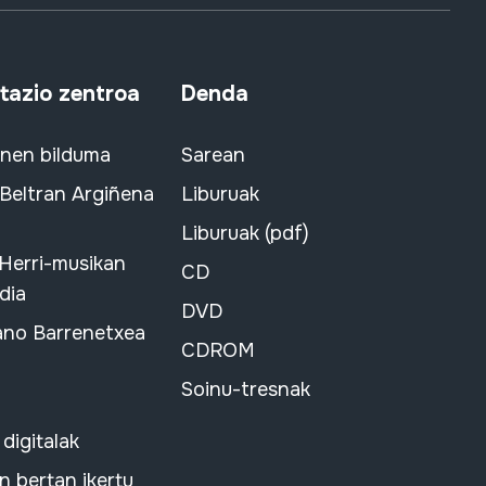
azio zentroa
Denda
snen bilduma
Sarean
 Beltran Argiñena
Liburuak
Liburuak (pdf)
 Herri-musikan
CD
dia
DVD
ano Barrenetxea
CDROM
Soinu-tresnak
 digitalak
 bertan ikertu