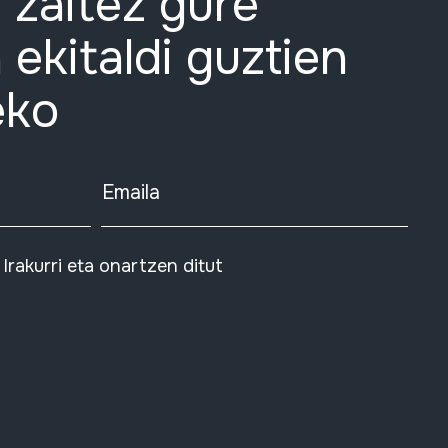
 zaitez gure
 ekitaldi guztien
eko
Emaila
Irakurri eta onartzen ditut