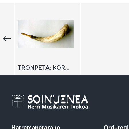
TRONPETA; KORNETA
Harremanetarako
Ordutegi