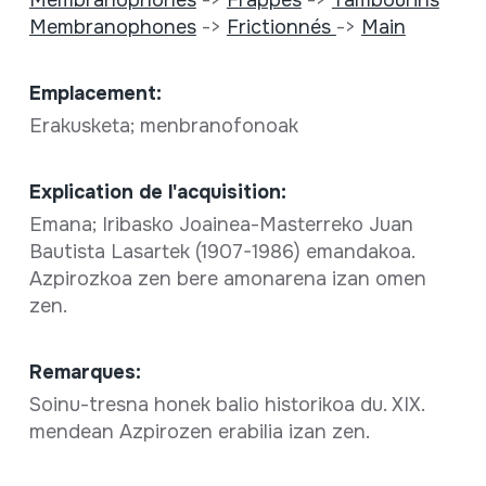
Membranophones
->
Frictionnés
->
Main
Emplacement:
Erakusketa; menbranofonoak
Explication de l'acquisition:
Emana; Iribasko Joainea-Masterreko Juan
Bautista Lasartek (1907-1986) emandakoa.
Azpirozkoa zen bere amonarena izan omen
zen.
Remarques:
Soinu-tresna honek balio historikoa du. XIX.
mendean Azpirozen erabilia izan zen.