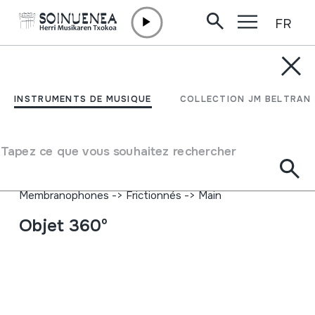
FR
Aller directement au contenu
INSTRUMENTS DE MUSIQUE
PANDERETA; PANDEROA
INSTRUMENTS DE MUSIQUE
COLLECTION JM BELTRAN
Auteur
Ez dakigu.
Type d'instrument de musique
Tapez ce que vous souhaitez rechercher
Idiophones
->
Frappés
->
Indirectement
Membranophones
->
Frappés
->
Tambourins
Membranophones
->
Frictionnés
->
Main
Objet 360º