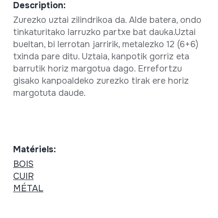
Description:
Zurezko uztai zilindrikoa da. Alde batera, ondo
tinkaturitako larruzko partxe bat dauka.Uztai
bueltan, bi lerrotan jarririk, metalezko 12 (6+6)
txinda pare ditu. Uztaia, kanpotik gorriz eta
barrutik horiz margotua dago. Errefortzu
gisako kanpoaldeko zurezko tirak ere horiz
margotuta daude.
Matériels:
BOIS
CUIR
MÉTAL