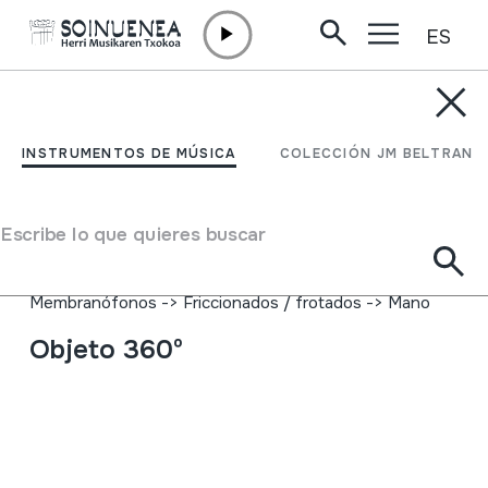
ES
Ir directamente al contenido
INSTRUMENTOS DE MÚSICA
PANDERETA; PANDEROA
INSTRUMENTOS DE MÚSICA
COLECCIÓN JM BELTRAN
Autor
Ez dakigu.
Tipo de Instrumento de música
Escribe lo que quieres buscar
Idiófonos
->
Golpeados
->
Indirectamente
Membranófonos
->
Golpeados
->
Panderetas
Membranófonos
->
Friccionados / frotados
->
Mano
Objeto 360º