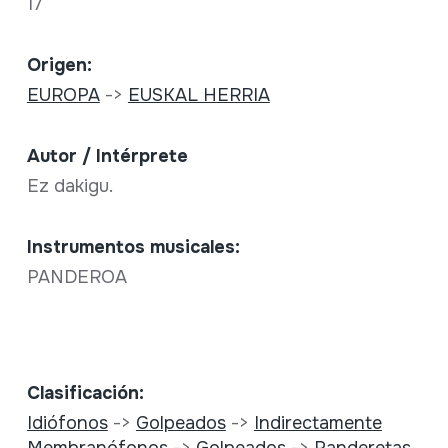
17
Origen:
EUROPA
->
EUSKAL HERRIA
Autor / Intérprete
Ez dakigu.
Instrumentos musicales:
PANDEROA
Clasificación:
Idiófonos
->
Golpeados
->
Indirectamente
Membranófonos
->
Golpeados
->
Panderetas