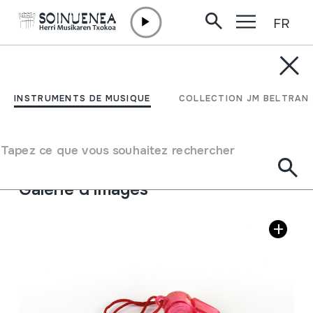
FR
Aller directement au contenu
INSTRUMENTS DE MUSIQUE
TXIFLOA
INSTRUMENTS DE MUSIQUE
COLLECTION JM BELTRAN
Auteur
Ez dakigu.
Type d'instrument de musique
Tapez ce que vous souhaitez rechercher
Aérophones
->
Flûtes
->
Á Bec (á une main)
Galerie d'images