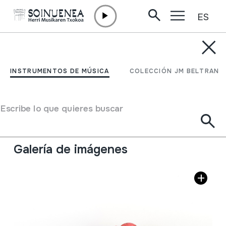
ES
Ir directamente al contenido
INSTRUMENTOS DE MÚSICA
TXIFLOA
INSTRUMENTOS DE MÚSICA
COLECCIÓN JM BELTRAN
Autor
Ez dakigu.
Tipo de Instrumento de música
Escribe lo que quieres buscar
Aerófonos
->
Flautas
->
Recta (de una mano) +
flautillas
Galería de imágenes