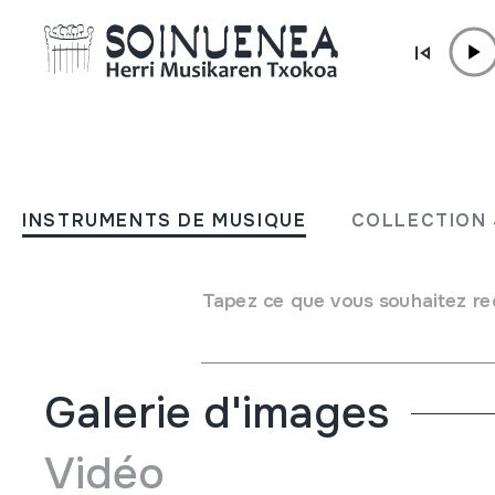
Aller directement au contenu
INSTRUMENTS DE MUSIQUE
TXIFLOA
INSTRUMENTS DE MUSIQUE
COLLECTION 
Auteur
Ez dakigu.
Type d'instrument de musique
Tapez ce que vous souhaitez re
Aérophones
->
Flûtes
->
Á Bec (á une main)
Galerie d'images
Vidéo