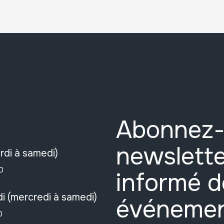
Abonnez-
newslette
rdi à samedi)
0
informé d
i (mercredi à samedi)
événeme
0