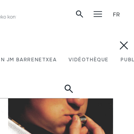
FR
 kontzertua. Oiartzun, 2002-10-19.
N JM BARRENETXEA
VIDÉOTHÈQUE
PUB