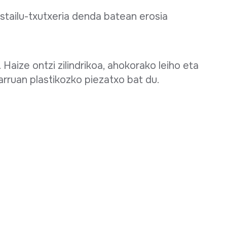
ostailu-txutxeria denda batean erosia
 Haize ontzi zilindrikoa, ahokorako leiho eta
arruan plastikozko piezatxo bat du.