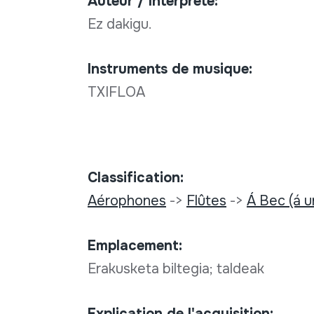
Auteur / Interpréte:
Ez dakigu.
Instruments de musique:
TXIFLOA
Classification:
Aérophones
->
Flûtes
->
Á Bec (á u
Emplacement:
Erakusketa biltegia; taldeak
Explication de l'acquisition: