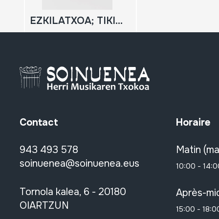
EZKILATXOA; TIKITIKI; Hots jostailua
Contact
Horaire
943 493 578
Matin (ma
soinuenea@soinuenea.eus
10:00 - 14:0
Tornola kalea, 6 - 20180
Après-mid
OIARTZUN
15:00 - 18:0