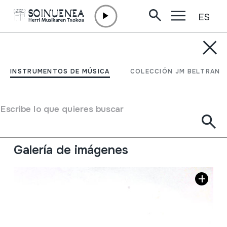
ES
Ir directamente al contenido
INSTRUMENTOS DE MÚSICA
TXIFLOA
INSTRUMENTOS DE MÚSICA
COLECCIÓN JM BELTRAN
Autor
Ez dakigu.
Tipo de Instrumento de música
Escribe lo que quieres buscar
Aerófonos
->
Flautas
->
Recta (de una mano) +
flautillas
Galería de imágenes