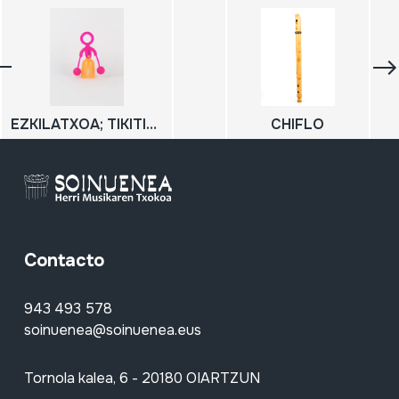
EZKILATXOA; TIKITIKI; Hots jostailua
CHIFLO
Contacto
943 493 578
soinuenea@soinuenea.eus
Tornola kalea, 6 - 20180 OIARTZUN