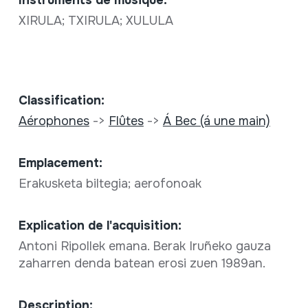
XIRULA; TXIRULA; XULULA
Classification:
Aérophones
->
Flûtes
->
Á Bec (á une main)
Emplacement:
Erakusketa biltegia; aerofonoak
Explication de l'acquisition:
Antoni Ripollek emana. Berak Iruñeko gauza
zaharren denda batean erosi zuen 1989an.
Description: