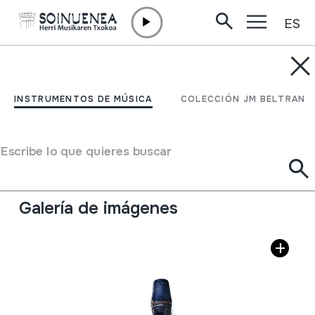
ES
Ir directamente al contenido
INSTRUMENTOS DE MÚSICA
XIRULA; TXIRULA
INSTRUMENTOS DE MÚSICA
COLECCIÓN JM BELTRAN
Autor
Ez dakigu.
Tipo de Instrumento de música
Escribe lo que quieres buscar
Aerófonos
->
Flautas
->
Recta (de una mano) +
flautillas
Galería de imágenes