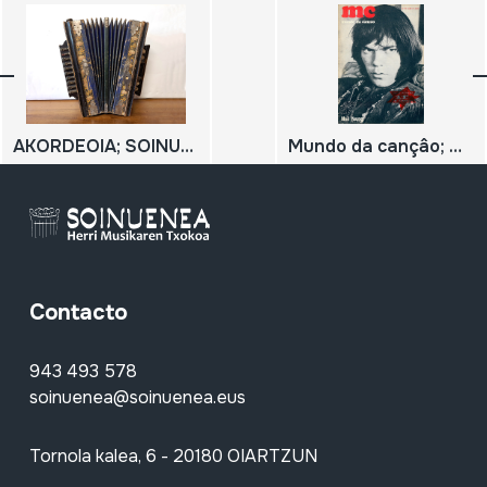
AKORDEOIA; SOINUA; AKORDEOI DIATONIKOA
Mundo da cançâo; Neil Young;
Contacto
943 493 578
soinuenea@soinuenea.eus
Tornola kalea, 6 - 20180 OIARTZUN