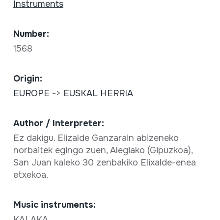
Instruments
Number:
1568
Origin:
EUROPE
->
EUSKAL HERRIA
Author / Interpreter:
Ez dakigu. Elizalde Ganzarain abizeneko
norbaitek egingo zuen, Alegiako (Gipuzkoa),
San Juan kaleko 30 zenbakiko Elixalde-enea
etxekoa.
Music instruments:
KALAKA