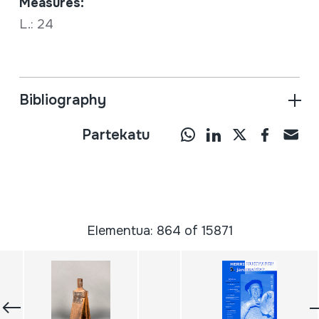
Measures:
L.: 24
Bibliography
Partekatu
Elementua: 864 of 15871