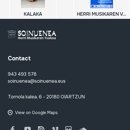
KALAKA
HERRI MUSIKAREN V. JARDUNALDIAK: Panderoaren inguruan; 2006-11-25; 2006-11-26
Contact
943 493 578
soinuenea@soinuenea.eus
Tornola kalea, 6 - 20180 OIARTZUN
View on Google Maps
Facebook
Youtube
Issuu
Vimeo
Flickr
SoundCloud