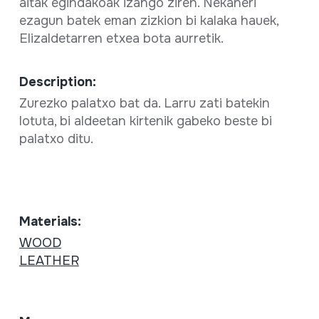
aitak egindakoak izango ziren. Nekaneri
ezagun batek eman zizkion bi kalaka hauek,
Elizaldetarren etxea bota aurretik.
Description:
Zurezko palatxo bat da. Larru zati batekin
lotuta, bi aldeetan kirtenik gabeko beste bi
palatxo ditu.
Materials:
WOOD
LEATHER