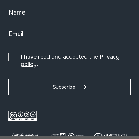
Name
Email
I have read and accepted the
Privacy
policy
.
Subscribe