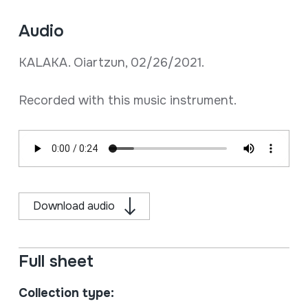
Audio
KALAKA. Oiartzun, 02/26/2021.
Recorded with this music instrument.
Download audio
Full sheet
Collection type: