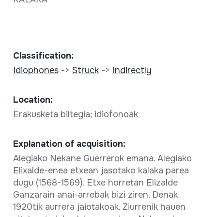
Classification:
Idiophones
->
Struck
->
Indirectly
Location:
Erakusketa biltegia; idiofonoak
Explanation of acquisition:
Alegiako Nekane Guerrerok emana. Alegiako
Elixalde-enea etxean jasotako kalaka parea
dugu (1568-1569). Etxe horretan Elizalde
Ganzarain anai-arrebak bizi ziren. Denak
1920tik aurrera jaiotakoak. Ziurrenik hauen