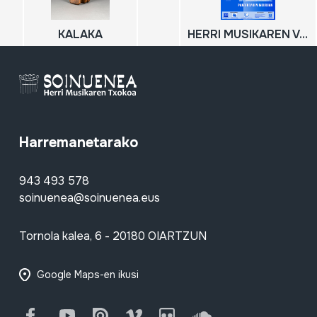
KALAKA
HERRI MUSIKAREN V. JARDUNALDIAK: Panderoaren inguruan; 2006-11-25; 2006-11-26
Harremanetarako
943 493 578
soinuenea@soinuenea.eus
Tornola kalea, 6 - 20180 OIARTZUN
Google Maps-en ikusi
Facebook
Youtube
Issuu
Vimeo
Flickr
SoundCloud