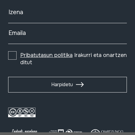
Izena
Emaila
Pribatutasun politika
Irakurri eta onartzen
ditut
Harpidetu