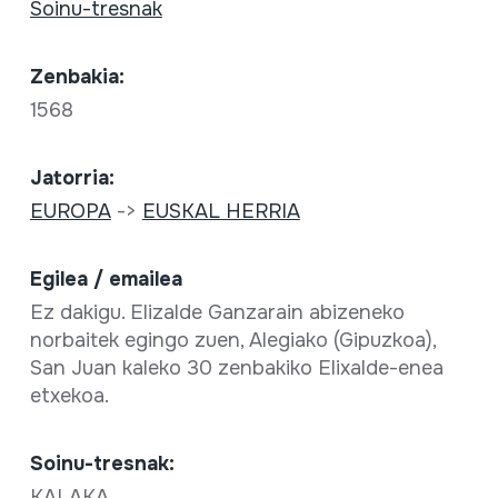
Soinu-tresnak
Zenbakia:
1568
Jatorria:
EUROPA
->
EUSKAL HERRIA
Egilea / emailea
Ez dakigu. Elizalde Ganzarain abizeneko
norbaitek egingo zuen, Alegiako (Gipuzkoa),
San Juan kaleko 30 zenbakiko Elixalde-enea
etxekoa.
Soinu-tresnak:
KALAKA