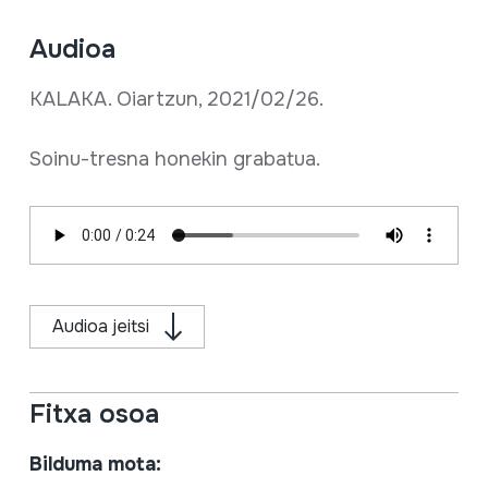
Audioa
KALAKA. Oiartzun, 2021/02/26.
Soinu-tresna honekin grabatua.
Audioa jeitsi
Fitxa osoa
Bilduma mota: