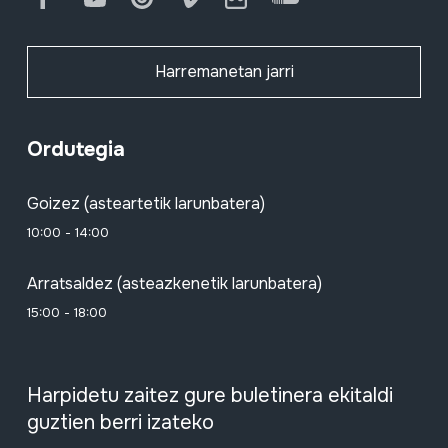
Harremanetan jarri
Ordutegia
Goizez (asteartetik larunbatera)
10:00 - 14:00
Arratsaldez (asteazkenetik larunbatera)
15:00 - 18:00
Harpidetu zaitez gure buletinera ekitaldi
guztien berri izateko