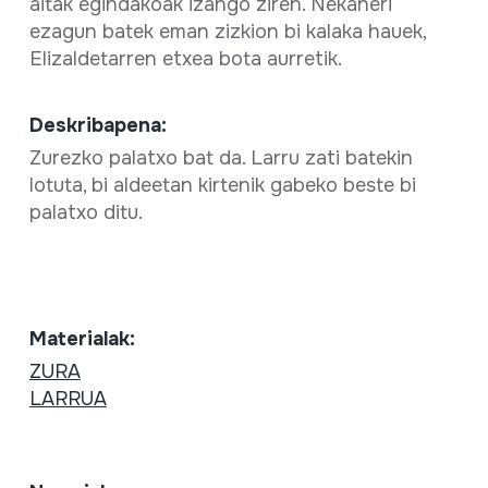
aitak egindakoak izango ziren. Nekaneri
ezagun batek eman zizkion bi kalaka hauek,
Elizaldetarren etxea bota aurretik.
Deskribapena:
Zurezko palatxo bat da. Larru zati batekin
lotuta, bi aldeetan kirtenik gabeko beste bi
palatxo ditu.
Materialak:
ZURA
LARRUA