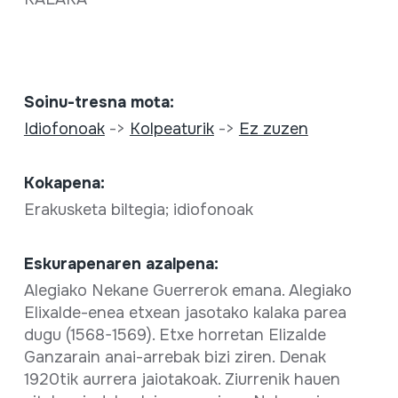
Soinu-tresna mota:
Idiofonoak
->
Kolpeaturik
->
Ez zuzen
Kokapena:
Erakusketa biltegia; idiofonoak
Eskurapenaren azalpena:
Alegiako Nekane Guerrerok emana. Alegiako
Elixalde-enea etxean jasotako kalaka parea
dugu (1568-1569). Etxe horretan Elizalde
Ganzarain anai-arrebak bizi ziren. Denak
1920tik aurrera jaiotakoak. Ziurrenik hauen