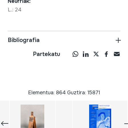
Neurriak:
L.: 24
Bibliografia
Partekatu
Elementua: 864 Guztira: 15871