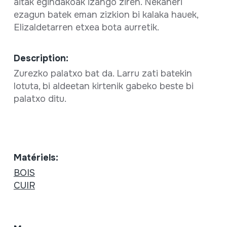
aitak egindakoak izango ziren. Nekaneri
ezagun batek eman zizkion bi kalaka hauek,
Elizaldetarren etxea bota aurretik.
Description:
Zurezko palatxo bat da. Larru zati batekin
lotuta, bi aldeetan kirtenik gabeko beste bi
palatxo ditu.
Matériels:
BOIS
CUIR