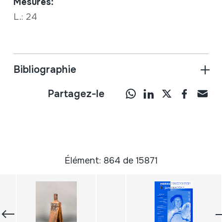
Mesures:
L.: 24
Bibliographie
Partagez-le
Élément: 864 de 15871