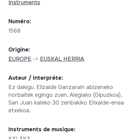
Instruments
Numéro:
1568
Origine:
EUROPE
->
EUSKAL HERRIA
Auteur / Interpréte:
Ez dakigu. Elizalde Ganzarain abizeneko
norbaitek egingo zuen, Alegiako (Gipuzkoa),
San Juan kaleko 30 zenbakiko Elixalde-enea
etxekoa.
Instruments de musique:
KALAKA