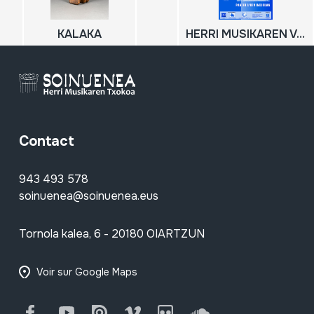
KALAKA
HERRI MUSIKAREN V. JARDUNALDIAK: Panderoaren inguruan; 2006-11-25; 2006-11-26
Contact
943 493 578
soinuenea@soinuenea.eus
Tornola kalea, 6 - 20180 OIARTZUN
Voir sur Google Maps
Facebook
Youtube
Issuu
Vimeo
Flickr
SoundCloud