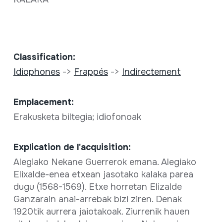
Classification:
Idiophones
->
Frappés
->
Indirectement
Emplacement:
Erakusketa biltegia; idiofonoak
Explication de l'acquisition:
Alegiako Nekane Guerrerok emana. Alegiako
Elixalde-enea etxean jasotako kalaka parea
dugu (1568-1569). Etxe horretan Elizalde
Ganzarain anai-arrebak bizi ziren. Denak
1920tik aurrera jaiotakoak. Ziurrenik hauen