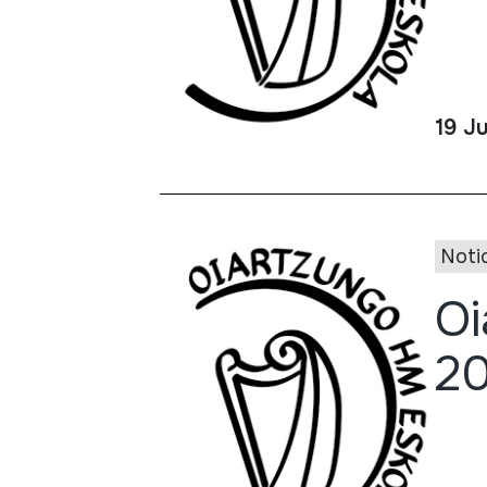
19 Ju
Noti
Oi
2