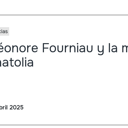
cias
éonore Fourniau y la 
atolia
bril 2025