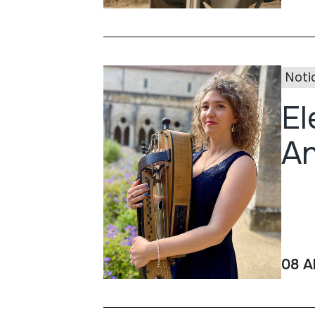
Noti
El
An
08 A