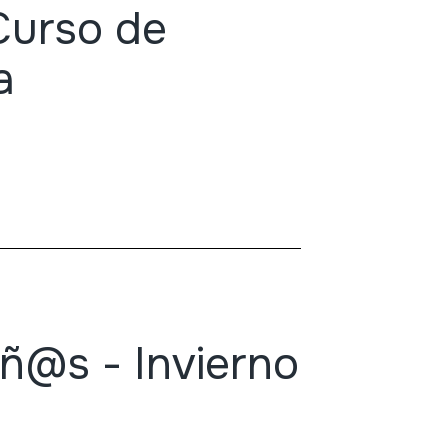
Curso de
a
iñ@s - Invierno