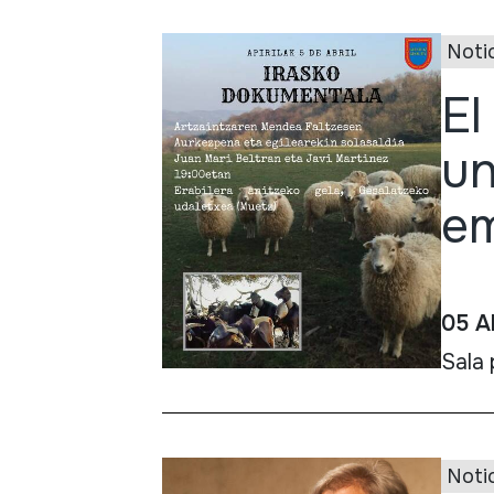
Noti
El
un
em
05 A
Sala 
Noti