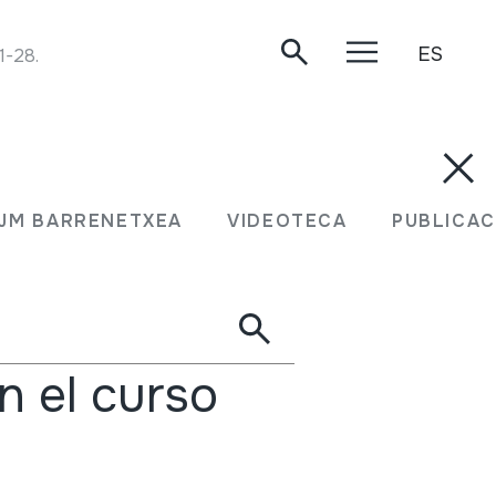
ES
1-28.
Buscar
Ver en el
Noticias
calendario
JM BARRENETXEA
VIDEOTECA
PUBLICAC
n el curso