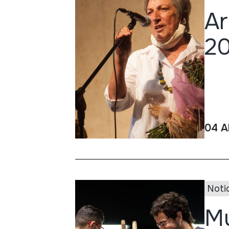
Ar
20
04 A
Noti
Mu