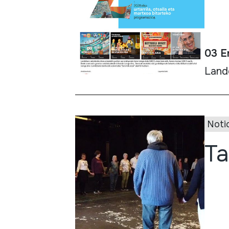
03 E
Land
Noti
Ta