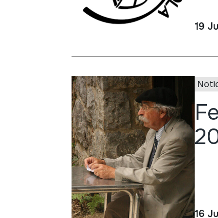
19 Ju
Noti
Fe
20
16 J