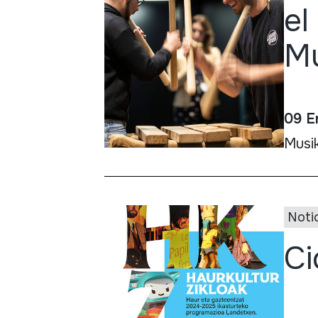
el
Mú
09 E
Musi
Noti
Ci