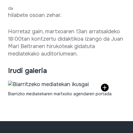
da
hilabete osoan zehar.
Horretaz gain, martxoaren 13an arratsaldeko
18:00tan kontzertu didaktikoa izango da Juan
Mari Beltranen hirukoteak gidatuta
mediatekako auditoriumean.
Irudi galeria
Biarrizko mediatekaren martxoko agendaren portada