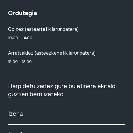
Ordutegia
Goizez (asteartetik larunbatera)
10:00 - 14:00
Arratsaldez (asteazkenetik larunbatera)
15:00 - 18:00
Harpidetu zaitez gure buletinera ekitaldi
guztien berri izateko
Izena