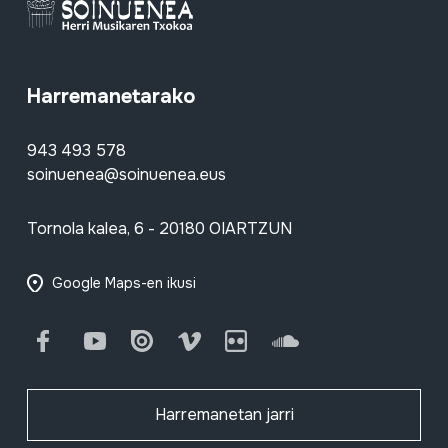
Harremanetarako
943 493 578
soinuenea@soinuenea.eus
Tornola kalea, 6 - 20180 OIARTZUN
Google Maps-en ikusi
Facebook
Youtube
Issuu
Vimeo
Flickr
SoundCloud
Harremanetan jarri