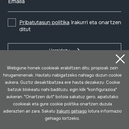
Emaila
Pribatutasun politika
Irakurri eta onartzen
ditut
Harpidetu
Webgune honek cookieak erabiltzen ditu, propioak zein
hirugarrenenak. Hautatu nabigatzeko nahiago duzun cookie
aukera. Guztiz desaktibatzea ere hauta dezakezu. Cookie
batzuk blokeatu nahi badituzu, egin klik "konfigurazioa"
aukeran. "Onartzen dut" botoia sakatuz gero, aipatutako
cookieak eta gure cookie politika onartzen duzula
adierazten ari zara. Sakatu
Irakurri gehiago
lotura informazio
gehiago lortzeko.
Erabilpen baldintzak
Pribatutasun politika
Cookie politika