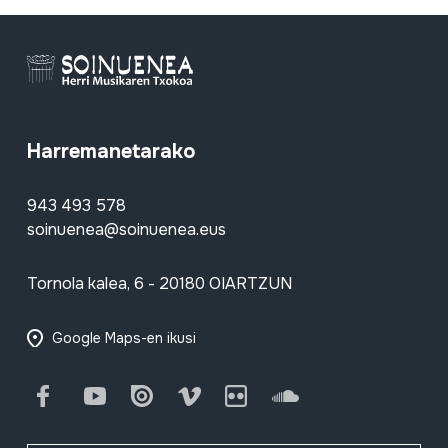
Harremanetarako
943 493 578
soinuenea@soinuenea.eus
Tornola kalea, 6 - 20180 OIARTZUN
Google Maps-en ikusi
Facebook
Youtube
Issuu
Vimeo
Flickr
SoundCloud