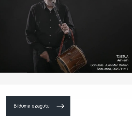
Bilduma ezagutu