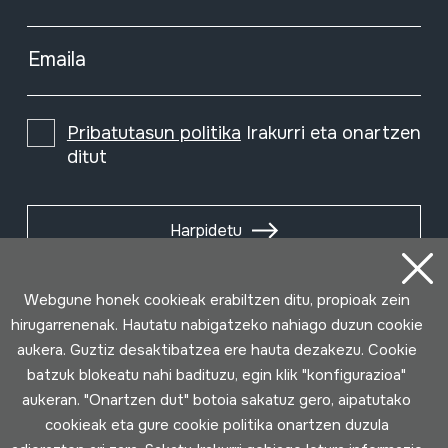
Emaila
Pribatutasun politika
Irakurri eta onartzen
ditut
Harpidetu
Webgune honek cookieak erabiltzen ditu, propioak zein
hirugarrenenak. Hautatu nabigatzeko nahiago duzun cookie
aukera. Guztiz desaktibatzea ere hauta dezakezu. Cookie
batzuk blokeatu nahi badituzu, egin klik "konfigurazioa"
aukeran. "Onartzen dut" botoia sakatuz gero, aipatutako
cookieak eta gure cookie politika onartzen duzula