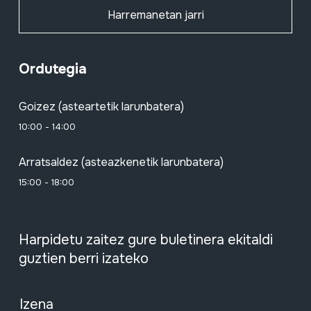
Harremanetan jarri
Ordutegia
Goizez (asteartetik larunbatera)
10:00 - 14:00
Arratsaldez (asteazkenetik larunbatera)
15:00 - 18:00
Harpidetu zaitez gure buletinera ekitaldi
guztien berri izateko
Izena