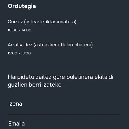
Ordutegia
Goizez (asteartetik larunbatera)
10:00 - 14:00
Arratsaldez (asteazkenetik larunbatera)
15:00 - 18:00
Harpidetu zaitez gure buletinera ekitaldi
guztien berri izateko
Izena
Emaila