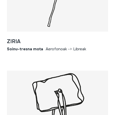
ZIRIA
Soinu-tresna mota
Aerofonoak -> Libreak