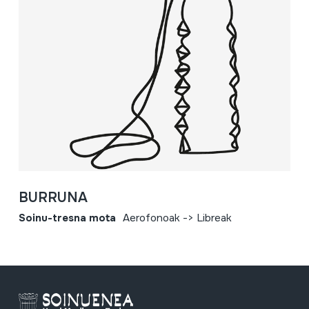
BURRUNA
Soinu-tresna mota
Aerofonoak -> Libreak