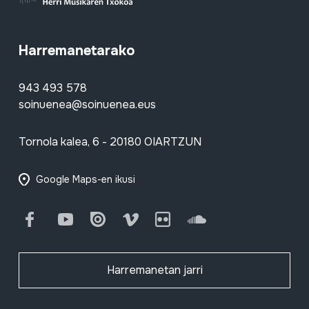
Harremanetarako
943 493 578
soinuenea@soinuenea.eus
Tornola kalea, 6 - 20180 OIARTZUN
Google Maps-en ikusi
Facebook
Youtube
Issuu
Vimeo
Flickr
SoundCloud
Harremanetan jarri