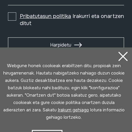
Pribatutasun politika
Irakurri eta onartzen
ditut
Harpidetu
Webgune honek cookieak erabiltzen ditu, propioak zein
hirugarrenenak. Hautatu nabigatzeko nahiago duzun cookie
aukera. Guztiz desaktibatzea ere hauta dezakezu. Cookie
batzuk blokeatu nahi badituzu, egin klik "konfigurazioa"
aukeran. "Onartzen dut" botoia sakatuz gero, aipatutako
cookieak eta gure cookie politika onartzen duzula
adierazten ari zara. Sakatu
Irakurri gehiago
lotura informazio
gehiago lortzeko.
Erabilpen baldintzak
Pribatutasun politika
Cookie politika