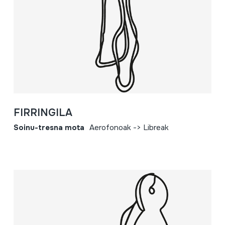
FIRRINGILA
Soinu-tresna mota
Aerofonoak -> Libreak