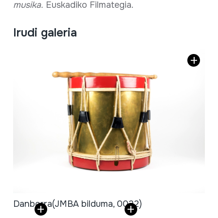
musika.
Euskadiko Filmategia.
Irudi galeria
Danborra
(JMBA bilduma, 0022)