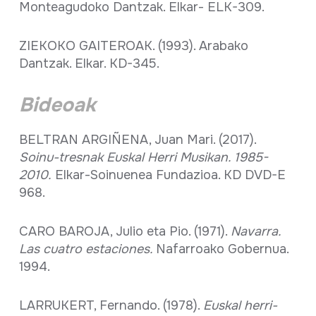
Monteagudoko Dantzak. Elkar- ELK-309.
ZIEKOKO GAITEROAK. (1993). Arabako
Dantzak. Elkar. KD-345.
Bideoak
BELTRAN ARGIÑENA, Juan Mari. (2017).
Soinu-tresnak Euskal Herri Musikan. 1985-
2010.
Elkar-Soinuenea Fundazioa. KD DVD-E
968.
CARO BAROJA, Julio eta Pio. (1971).
Navarra.
Las cuatro estaciones.
Nafarroako Gobernua.
1994.
LARRUKERT, Fernando. (1978).
Euskal herri-