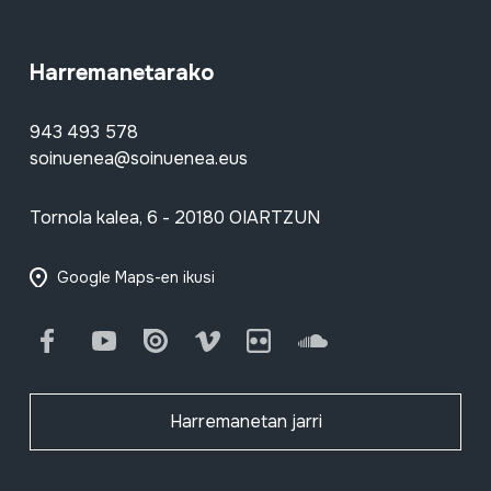
Harremanetarako
943 493 578
soinuenea@soinuenea.eus
Tornola kalea, 6 - 20180 OIARTZUN
Google Maps-en ikusi
Facebook
Youtube
Issuu
Vimeo
Flickr
SoundCloud
Harremanetan jarri