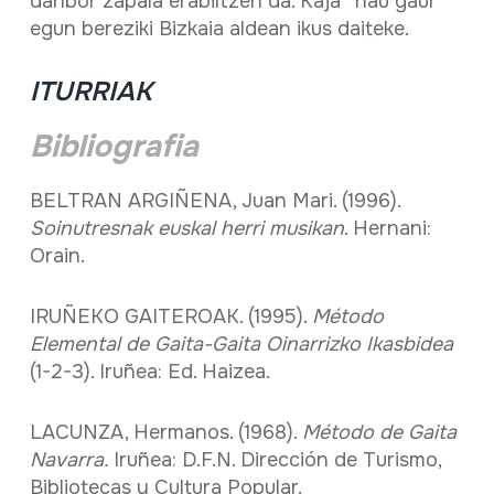
danbor zapala erabiltzen da. Kaja” hau gaur
egun bereziki Bizkaia aldean ikus daiteke.
ITURRIAK
Bibliografia
BELTRAN ARGIÑENA, Juan Mari. (1996).
Soinutresnak euskal herri musikan
. Hernani:
Orain.
IRUÑEKO GAITEROAK. (1995).
Método
Elemental de Gaita-Gaita Oinarrizko Ikasbidea
(1-2-3). Iruñea: Ed. Haizea.
LACUNZA, Hermanos. (1968).
Método de Gaita
Navarra.
Iruñea: D.F.N. Dirección de Turismo,
Bibliotecas y Cultura Popular.