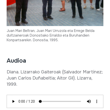
Juan Mari Beltran, Juan Mari Urruzola eta Errege Belda
dultzaineroak Donostiako Erraldoi eta Buruhandien
Konpartsarekin. Donostia, 1995.
Audioa
Diana. Lizarrako Gaiteroak (Salvador Martínez;
Juan Carlos Duñabeitia; Aitor Gil). Lizarra,
1999.