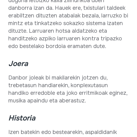
duguna letoizko kaxa zilindrikoa duen
danborra izan da. Hauek ere, txistulari taldeek
erabiltzen dituzten atabalak bezala, larruzko bi
mintz eta tinkatzeko sokazko sistema izaten
dituzte. Larruaren hotsa aldatzeko eta
handitzeko azpiko larruaren kontra tripazko
edo bestelako bordoia eramaten dute.
Joera
Danbor joleak bi makilarekin jotzen du,
trebetasun handiarekin, konplexutasun
handiko erredoble eta joko erritmikoak eginez,
musika apaindu eta aberastuz.
Historia
Izen batekin edo bestearekin, aspaldidanik