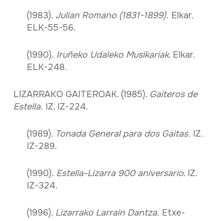
(1983).
Julian Romano (1831-1899).
Elkar.
ELK-55-56.
(1990).
Iruñeko Udaleko Musikariak
. Elkar.
ELK-248.
LIZARRAKO GAITEROAK. (1985).
Gaiteros de
Estella.
IZ. IZ-224.
(1989).
Tonada General para dos Gaitas.
IZ.
IZ-289.
(1990).
Estella-Lizarra 900 aniversario
. IZ.
IZ-324.
(1996).
Lizarrako Larrain Dantza.
Etxe-