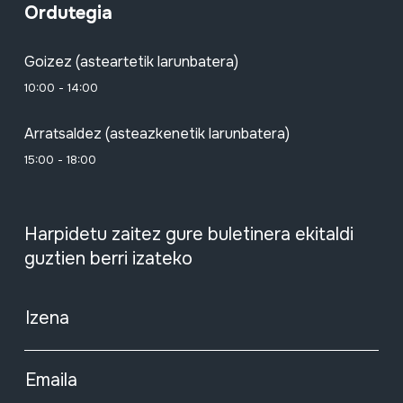
Ordutegia
Goizez (asteartetik larunbatera)
10:00 - 14:00
Arratsaldez (asteazkenetik larunbatera)
15:00 - 18:00
Harpidetu zaitez gure buletinera ekitaldi
guztien berri izateko
Izena
Emaila