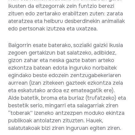
ikusten da eltzegorrak zein funtzio berezi
zituen edo zertarako erabiltzen zuten: zarata
ateratzea eta helburu desberdinekin animaliak
edo pertsonak izutzea eta uxatzea.
Baigorrin esate baterako, sozialki gaizki ikusia
zegoen gertakizun bat salatzeko, adibidez,
gizon zahar eta neska gazte baten arteko
ezkontza batean edota inguruko norbaitek
egindako beste edozein zentzugabekeriaren
aurrean (izan zitekeen gazteek ezkontza zela
eta eskatutako ardoa ez emateagatik ere).
Alde batetik, broma eta burlaz (trufatzeko) eta
bestetik serio, mingarri eta salagarriak ziren
“toberak” izeneko antzezpen moduko ekintza
publikoak antolatzen zituzten. Hauek,
salatutakoak bizi ziren inguruan egiten ziren.