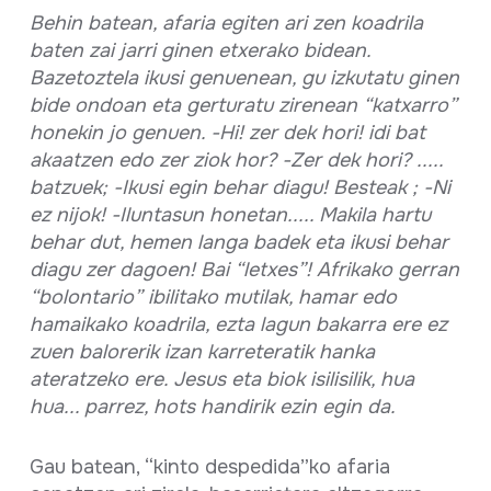
Behin batean, afaria egiten ari zen koadrila
baten zai jarri ginen etxerako bidean.
Bazetoztela ikusi genuenean, gu izkutatu ginen
bide ondoan eta gerturatu zirenean “katxarro”
honekin jo genuen. -Hi! zer dek hori! idi bat
akaatzen edo zer ziok hor? -Zer dek hori? .....
batzuek; -Ikusi egin behar diagu! Besteak ; -Ni
ez nijok! -Iluntasun honetan..... Makila hartu
behar dut, hemen langa badek eta ikusi behar
diagu zer dagoen! Bai “letxes”! Afrikako gerran
“bolontario” ibilitako mutilak, hamar edo
hamaikako koadrila, ezta lagun bakarra ere ez
zuen balorerik izan karreteratik hanka
ateratzeko ere. Jesus eta biok isilisilik, hua
hua... parrez, hots handirik ezin egin da.
Gau batean, “kinto despedida”ko afaria