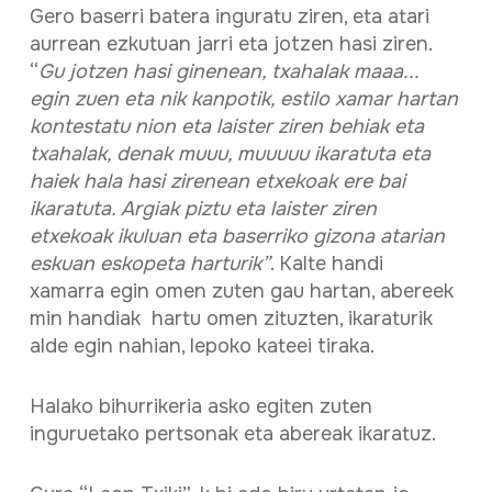
Gero baserri batera inguratu ziren, eta atari
aurrean ezkutuan jarri eta jotzen hasi ziren.
“
Gu jotzen hasi ginenean, txahalak maaa...
egin zuen eta nik kanpotik, estilo xamar hartan
kontestatu nion eta laister ziren behiak eta
txahalak, denak muuu, muuuuu ikaratuta eta
haiek hala hasi zirenean etxekoak ere bai
ikaratuta. Argiak piztu eta laister ziren
etxekoak ikuluan eta baserriko gizona atarian
eskuan eskopeta harturik”
. Kalte handi
xamarra egin omen zuten gau hartan, abereek
min handiak hartu omen zituzten, ikaraturik
alde egin nahian, lepoko kateei tiraka.
Halako bihurrikeria asko egiten zuten
inguruetako pertsonak eta abereak ikaratuz.