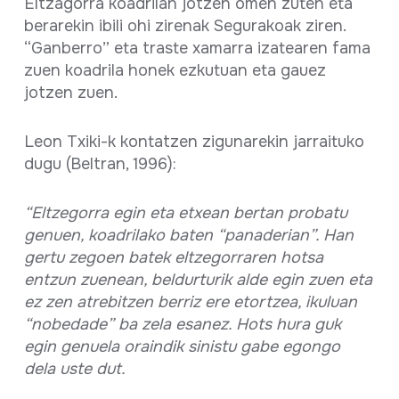
Eltzagorra koadrilan jotzen omen zuten eta
berarekin ibili ohi zirenak Segurakoak ziren.
“Ganberro” eta traste xamarra izatearen fama
zuen koadrila honek ezkutuan eta gauez
jotzen zuen.
Leon Txiki-k kontatzen zigunarekin jarraituko
dugu (Beltran, 1996):
“Eltzegorra egin eta etxean bertan probatu
genuen, koadrilako baten “panaderian”. Han
gertu zegoen batek eltzegorraren hotsa
entzun zuenean, beldurturik alde egin zuen eta
ez zen atrebitzen berriz ere etortzea, ikuluan
“nobedade” ba zela esanez. Hots hura guk
egin genuela oraindik sinistu gabe egongo
dela uste dut.