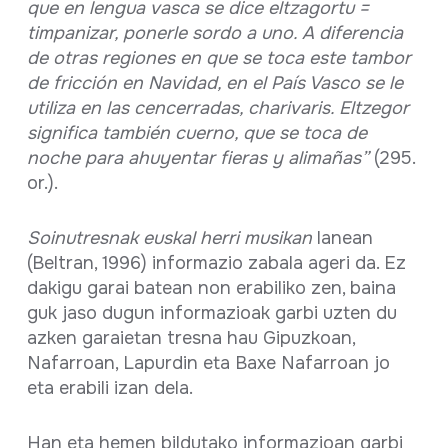
que en lengua vasca se dice eltzagortu =
timpanizar, ponerle sordo a uno. A diferencia
de otras regiones en que se toca este tambor
de fricción en Navidad, en el País Vasco se le
utiliza en las cencerradas, charivaris. Eltzegor
significa también cuerno, que se toca de
noche para ahuyentar fieras y alimañas”
(295.
or.).
Soinutresnak euskal herri musikan
lanean
(Beltran, 1996) informazio zabala ageri da. Ez
dakigu garai batean non erabiliko zen, baina
guk jaso dugun informazioak garbi uzten du
azken garaietan tresna hau Gipuzkoan,
Nafarroan, Lapurdin eta Baxe Nafarroan jo
eta erabili izan dela.
Han eta hemen bildutako informazioan garbi