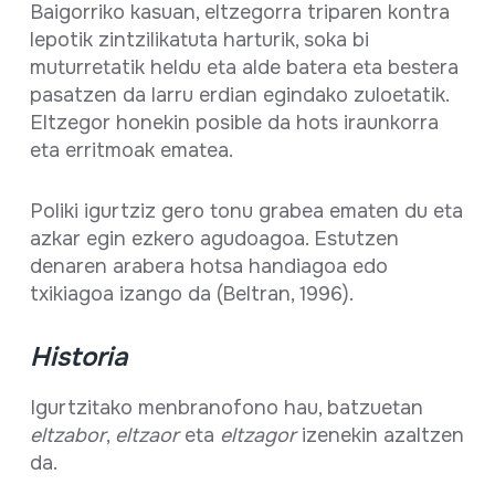
Baigorriko kasuan, eltzegorra triparen kontra
lepotik zintzilikatuta harturik, soka bi
muturretatik heldu eta alde batera eta bestera
pasatzen da larru erdian egindako zuloetatik.
Eltzegor honekin posible da hots iraunkorra
eta erritmoak ematea.
Poliki igurtziz gero tonu grabea ematen du eta
azkar egin ezkero agudoagoa. Estutzen
denaren arabera hotsa handiagoa edo
txikiagoa izango da (Beltran, 1996).
Historia
Igurtzitako menbranofono hau, batzuetan
eltzabor
,
eltzaor
eta
eltzagor
izenekin azaltzen
da.