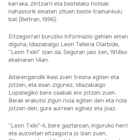
karraka, zintzarri eta bestelako hotsak
nahasturik ematen zituen beste tramankulu
bat (Beltran, 1996).
Eltzegorrari buruzko informazio gehien eman
diguna, Idiazabalgo Leon Telleria Oiarbide,
“Leon Txiki” izan da. Seguran jaio zen, 1914ko
ekainaren 14an.
Aitarengandik ikasi zuen tresna egiten eta
jotzen, eta esan zigunez, Idiazabalgo
Lopategiko bere osabak ere jotzen zuen.
Berak erakutsi zigun nola egiten den eta nola
jotzen den, gure aurrean eginez eta joaz.
“Leon Txiki”-k, bere gaztaroan, inguruko herri
eta auzoetan eltzagorra jo izan zuen.