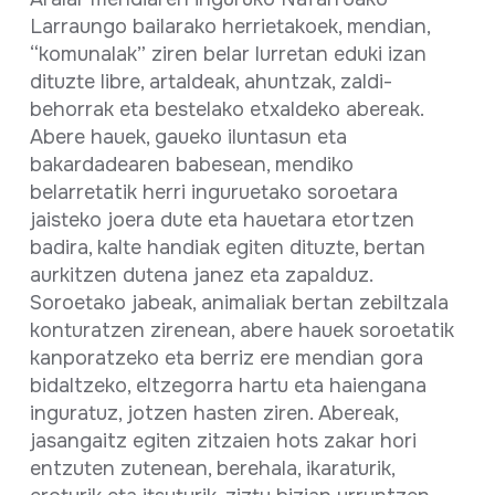
Larraungo bailarako herrietakoek, mendian,
“komunalak” ziren belar lurretan eduki izan
dituzte libre, artaldeak, ahuntzak, zaldi-
behorrak eta bestelako etxaldeko abereak.
Abere hauek, gaueko iluntasun eta
bakardadearen babesean, mendiko
belarretatik herri inguruetako soroetara
jaisteko joera dute eta hauetara etortzen
badira, kalte handiak egiten dituzte, bertan
aurkitzen dutena janez eta zapalduz.
Soroetako jabeak, animaliak bertan zebiltzala
konturatzen zirenean, abere hauek soroetatik
kanporatzeko eta berriz ere mendian gora
bidaltzeko, eltzegorra hartu eta haiengana
inguratuz, jotzen hasten ziren. Abereak,
jasangaitz egiten zitzaien hots zakar hori
entzuten zutenean, berehala, ikaraturik,