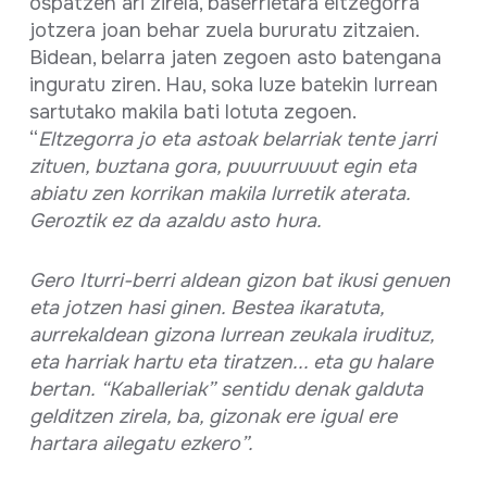
ospatzen ari zirela, baserrietara eltzegorra
jotzera joan behar zuela bururatu zitzaien.
Bidean, belarra jaten zegoen asto batengana
inguratu ziren. Hau, soka luze batekin lurrean
sartutako makila bati lotuta zegoen.
“
Eltzegorra jo eta astoak belarriak tente jarri
zituen, buztana gora, puuurruuuut egin eta
abiatu zen korrikan makila lurretik aterata.
Geroztik ez da azaldu asto hura.
Gero Iturri-berri aldean gizon bat ikusi genuen
eta jotzen hasi ginen. Bestea ikaratuta,
aurrekaldean gizona lurrean zeukala irudituz,
eta harriak hartu eta tiratzen... eta gu halare
bertan. “Kaballeriak” sentidu denak galduta
gelditzen zirela, ba, gizonak ere igual ere
hartara ailegatu ezkero”.