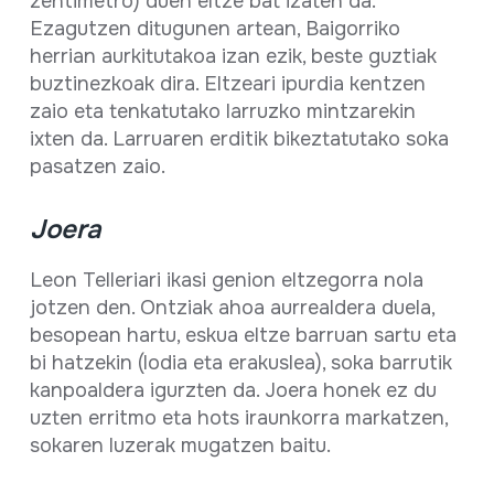
zentimetro) duen eltze bat izaten da.
Ezagutzen ditugunen artean, Baigorriko
herrian aurkitutakoa izan ezik, beste guztiak
buztinezkoak dira. Eltzeari ipurdia kentzen
zaio eta tenkatutako larruzko mintzarekin
ixten da. Larruaren erditik bikeztatutako soka
pasatzen zaio.
Joera
Leon Telleriari ikasi genion eltzegorra nola
jotzen den. Ontziak ahoa aurrealdera duela,
besopean hartu, eskua eltze barruan sartu eta
bi hatzekin (lodia eta erakuslea), soka barrutik
kanpoaldera igurzten da. Joera honek ez du
uzten erritmo eta hots iraunkorra markatzen,
sokaren luzerak mugatzen baitu.