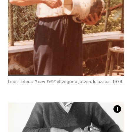
Leon Telleria
"Leon Txiki"
eltzegorra jotzen. Idiazabal, 1979.