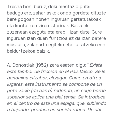
Tresna honi buruz, dokumentazio gutxi
badugu ere, zahar askok ondo gordeta dituzte
bere gogoan honen inguruan gertatutakoak
eta kontatzen ziren istorioak. Batzuek
zuzenean ezagutu eta erabili izan dute. Gure
inguruan izan duen funtzioa ez da izan batere
musikala, zalaparta egiteko eta ikaratzeko edo
beldurtzekoa baizik.
A. Donostiak (1952) zera esaten digu: “
Existe
este tambor de fricción en el País Vasco. Se le
denomina eltzabor, eltzagor
.
Como en otros
lugares, este instrumento se compone de un
pote vacío (de barro) redondo, en cuyo borde
superior se aplica una piel tensa. Se introduce
en el centro de ésta una espiga, que, subiendo
y bajando, produce un sonido ronco. De ahí