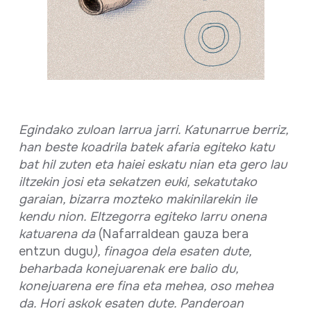
Egindako zuloan larrua jarri. Katunarrue berriz,
han beste koadrila batek afaria egiteko katu
bat hil zuten eta haiei eskatu nian eta gero lau
iltzekin josi eta sekatzen euki, sekatutako
garaian, bizarra mozteko makinilarekin ile
kendu nion. Eltzegorra egiteko larru onena
katuarena da
(Nafarraldean gauza bera
entzun dugu
), finagoa dela esaten dute,
beharbada konejuarenak ere balio du,
konejuarena ere fina eta mehea, oso mehea
da. Hori askok esaten dute. Panderoan