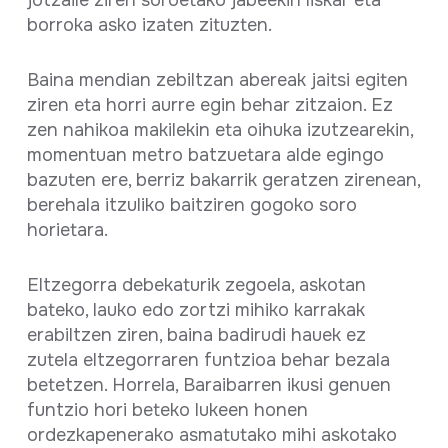
jotzaile ziren soroetako jabeekin liskar eta
borroka asko izaten zituzten.
Baina mendian zebiltzan abereak jaitsi egiten
ziren eta horri aurre egin behar zitzaion. Ez
zen nahikoa makilekin eta oihuka izutzearekin,
momentuan metro batzuetara alde egingo
bazuten ere, berriz bakarrik geratzen zirenean,
berehala itzuliko baitziren gogoko soro
horietara.
Eltzegorra debekaturik zegoela, askotan
bateko, lauko edo zortzi mihiko karrakak
erabiltzen ziren, baina badirudi hauek ez
zutela eltzegorraren funtzioa behar bezala
betetzen. Horrela, Baraibarren ikusi genuen
funtzio hori beteko lukeen honen
ordezkapenerako asmatutako mihi askotako