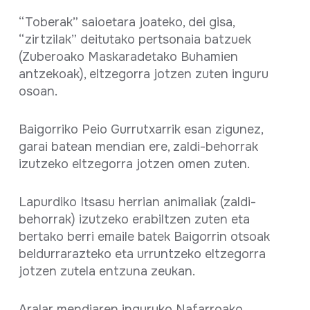
“Toberak” saioetara joateko, dei gisa,
“zirtzilak” deitutako pertsonaia batzuek
(Zuberoako Maskaradetako Buhamien
antzekoak), eltzegorra jotzen zuten inguru
osoan.
Baigorriko Peio Gurrutxarrik esan zigunez,
garai batean mendian ere, zaldi-behorrak
izutzeko eltzegorra jotzen omen zuten.
Lapurdiko Itsasu herrian animaliak (zaldi-
behorrak) izutzeko erabiltzen zuten eta
bertako berri emaile batek Baigorrin otsoak
beldurrarazteko eta urruntzeko eltzegorra
jotzen zutela entzuna zeukan.
Aralar mendiaren inguruko Nafarroako