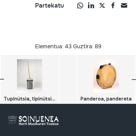
Partekatu
Elementua: 43 Guztira: 89
Tupinütsia, tipinütsia, ttipiuntzia, zanbonba
Panderoa, pandereta