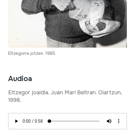
Eltzegorra jotzen. 1985.
Audioa
Eltzegor joaldia. Juan Mari Beltran. Oiartzun,
1998.