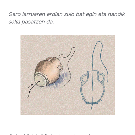
Gero larruaren erdian zulo bat egin eta handik
soka pasatzen da.