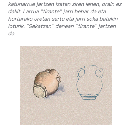
katunarrue jartzen izaten ziren lehen, orain ez
dakit. Larrua “tirante” jarri behar da eta
hortarako uretan sartu eta jarri soka batekin
loturik. “Sekatzen” denean “tirante” jartzen
da.