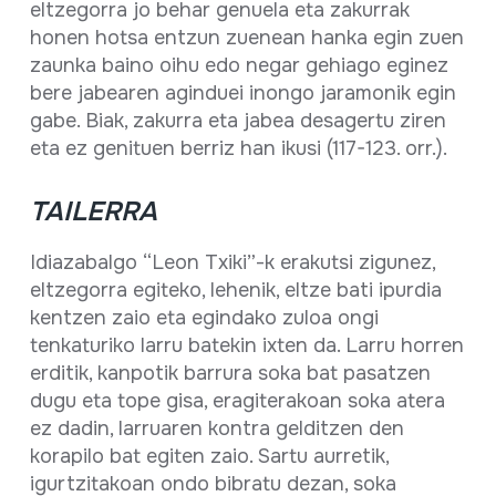
eltzegorra jo behar genuela eta zakurrak
honen hotsa entzun zuenean hanka egin zuen
zaunka baino oihu edo negar gehiago eginez
bere jabearen aginduei inongo jaramonik egin
gabe. Biak, zakurra eta jabea desagertu ziren
eta ez genituen berriz han ikusi (117-123. orr.).
TAILERRA
Idiazabalgo “Leon Txiki”-k erakutsi zigunez,
eltzegorra egiteko, lehenik, eltze bati ipurdia
kentzen zaio eta egindako zuloa ongi
tenkaturiko larru batekin ixten da. Larru horren
erditik, kanpotik barrura soka bat pasatzen
dugu eta tope gisa, eragiterakoan soka atera
ez dadin, larruaren kontra gelditzen den
korapilo bat egiten zaio. Sartu aurretik,
igurtzitakoan ondo bibratu dezan, soka