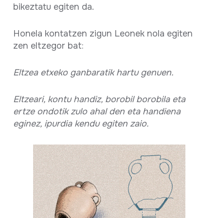
bikeztatu egiten da.
Honela kontatzen zigun Leonek nola egiten
zen eltzegor bat:
Eltzea etxeko ganbaratik hartu genuen.
Eltzeari, kontu handiz, borobil borobila eta
ertze ondotik zulo ahal den eta handiena
eginez, ipurdia kendu egiten zaio.