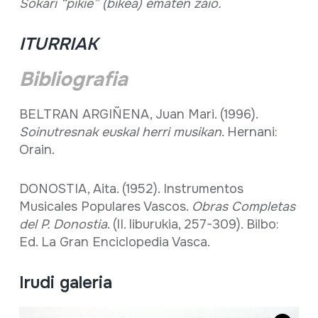
Sokari “pikie” (bikea) ematen zaio.
ITURRIAK
Bibliografia
BELTRAN ARGIÑENA, Juan Mari. (1996).
Soinutresnak euskal herri musikan
. Hernani:
Orain.
DONOSTIA, Aita. (1952). Instrumentos
Musicales Populares Vascos.
Obras Completas
del P. Donostia
. (II. liburukia, 257-309). Bilbo:
Ed. La Gran Enciclopedia Vasca.
Irudi galeria