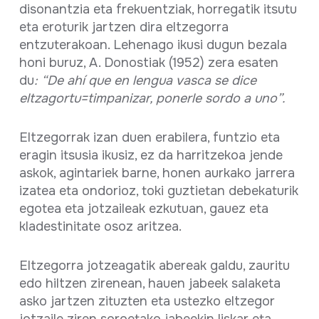
disonantzia eta frekuentziak, horregatik itsutu
eta eroturik jartzen dira eltzegorra
entzuterakoan. Lehenago ikusi dugun bezala
honi buruz, A. Donostiak (1952) zera esaten
du
: “De ahí que en lengua vasca se dice
eltzagortu=timpanizar, ponerle sordo a uno”.
Eltzegorrak izan duen erabilera, funtzio eta
eragin itsusia ikusiz, ez da harritzekoa jende
askok, agintariek barne, honen aurkako jarrera
izatea eta ondorioz, toki guztietan debekaturik
egotea eta jotzaileak ezkutuan, gauez eta
kladestinitate osoz aritzea.
Eltzegorra jotzeagatik abereak galdu, zauritu
edo hiltzen zirenean, hauen jabeek salaketa
asko jartzen zituzten eta ustezko eltzegor