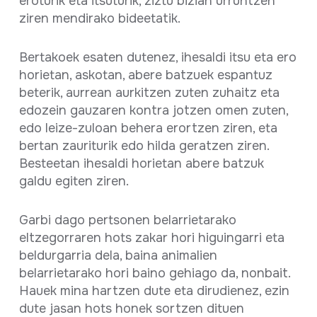
eroturik eta itsuturik, ziztu bizian urruntzen
ziren mendirako bideetatik.
Bertakoek esaten dutenez, ihesaldi itsu eta ero
horietan, askotan, abere batzuek espantuz
beterik, aurrean aurkitzen zuten zuhaitz eta
edozein gauzaren kontra jotzen omen zuten,
edo leize-zuloan behera erortzen ziren, eta
bertan zauriturik edo hilda geratzen ziren.
Besteetan ihesaldi horietan abere batzuk
galdu egiten ziren.
Garbi dago pertsonen belarrietarako
eltzegorraren hots zakar hori higuingarri eta
beldurgarria dela, baina animalien
belarrietarako hori baino gehiago da, nonbait.
Hauek mina hartzen dute eta dirudienez, ezin
dute jasan hots honek sortzen dituen