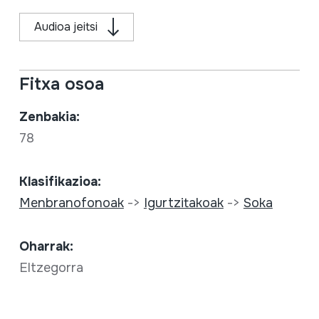
Audioa jeitsi
Fitxa osoa
Zenbakia:
78
Klasifikazioa:
Menbranofonoak
->
Igurtzitakoak
->
Soka
Oharrak:
Eltzegorra