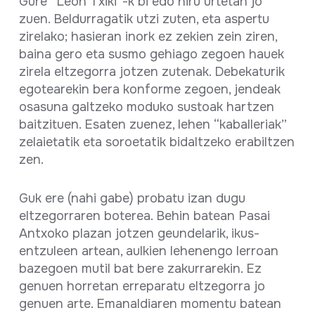
Gure “Leon Txiki”-k bi edo hiru urtetan jo
zuen. Beldurragatik utzi zuten, eta aspertu
zirelako; hasieran inork ez zekien zein ziren,
baina gero eta susmo gehiago zegoen hauek
zirela eltzegorra jotzen zutenak. Debekaturik
egotearekin bera konforme zegoen, jendeak
osasuna galtzeko moduko sustoak hartzen
baitzituen. Esaten zuenez, lehen “kaballeriak”
zelaietatik eta soroetatik bidaltzeko erabiltzen
zen.
Guk ere (nahi gabe) probatu izan dugu
eltzegorraren boterea. Behin batean Pasai
Antxoko plazan jotzen geundelarik, ikus-
entzuleen artean, aulkien lehenengo lerroan
bazegoen mutil bat bere zakurrarekin. Ez
genuen horretan erreparatu eltzegorra jo
genuen arte. Emanaldiaren momentu batean