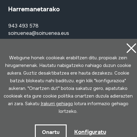
Harremanetarako
943 493 578
soinuenea@soinuenea.eus
Tornola kalea, 6 - 20180 OIARTZUN
Webgune honek cookieak erabiltzen ditu, propioak zein
hirugarrenenak. Hautatu nabigatzeko nahiago duzun cookie
Google Maps-en ikusi
aukera. Guztiz desaktibatzea ere hauta dezakezu. Cookie
batzuk blokeatu nahi badituzu, egin klik "konfigurazioa"
Facebook
Youtube
Issuu
Vimeo
Flickr
SoundCloud
aukeran. "Onartzen dut" botoia sakatuz gero, aipatutako
cookieak eta gure cookie politika onartzen duzula adierazten
ari zara. Sakatu
Irakurri gehiago
lotura informazio gehiago
Harremanetan jarri
lortzeko.
Ordutegia
Konfiguratu
Onartu