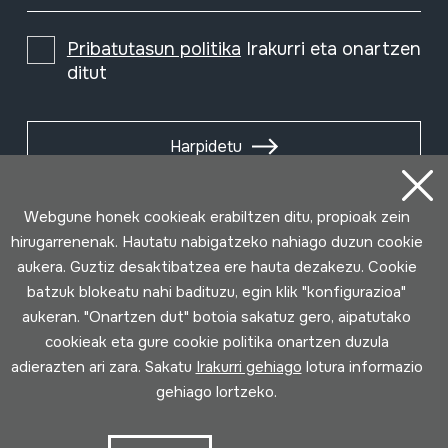
Pribatutasun politika
Irakurri eta onartzen
ditut
Harpidetu
Webgune honek cookieak erabiltzen ditu, propioak zein
hirugarrenenak. Hautatu nabigatzeko nahiago duzun cookie
aukera. Guztiz desaktibatzea ere hauta dezakezu. Cookie
batzuk blokeatu nahi badituzu, egin klik "konfigurazioa"
aukeran. "Onartzen dut" botoia sakatuz gero, aipatutako
cookieak eta gure cookie politika onartzen duzula
adierazten ari zara. Sakatu
Irakurri gehiago
lotura informazio
gehiago lortzeko.
Erabilpen baldintzak
Pribatutasun politika
Cookie politika