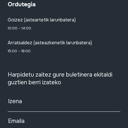
Ordutegia
Goizez (asteartetik larunbatera)
10:00 - 14:00
Arratsaldez (asteazkenetik larunbatera)
15:00 - 18:00
Harpidetu zaitez gure buletinera ekitaldi
guztien berri izateko
Izena
Emaila