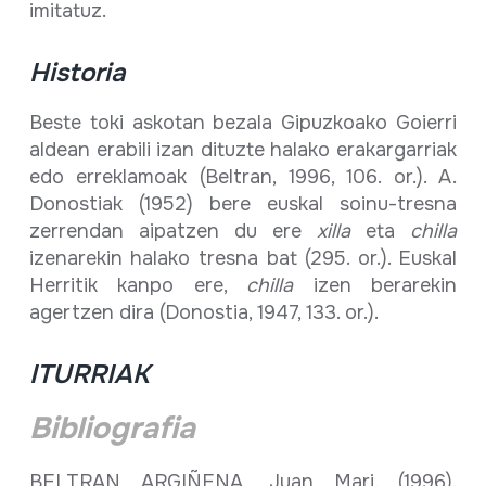
imitatuz.
Historia
Beste toki askotan bezala Gipuzkoako Goierri
aldean erabili izan dituzte halako erakargarriak
edo erreklamoak (Beltran, 1996, 106. or.). A.
Donostiak (1952) bere euskal soinu-tresna
zerrendan aipatzen du ere
xilla
eta
chilla
izenarekin halako tresna bat (295. or.). Euskal
Herritik kanpo ere,
chilla
izen berarekin
agertzen dira (Donostia, 1947, 133. or.).
ITURRIAK
Bibliografia
BELTRAN ARGIÑENA, Juan Mari. (1996).