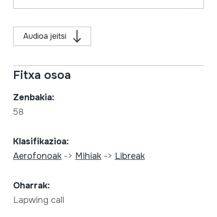
Audioa jeitsi
Fitxa osoa
Zenbakia:
58
Klasifikazioa:
Aerofonoak
->
Mihiak
->
Libreak
Oharrak:
Lapwing call