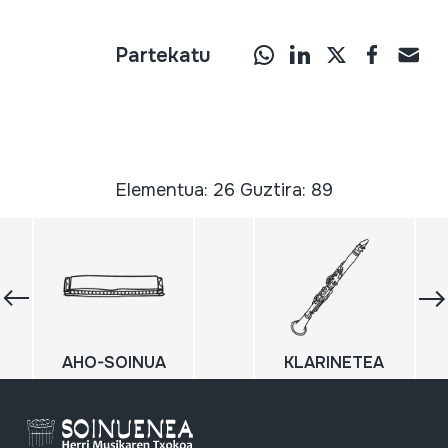
Partekatu
Elementua: 26 Guztira: 89
AHO-SOINUA
KLARINETEA