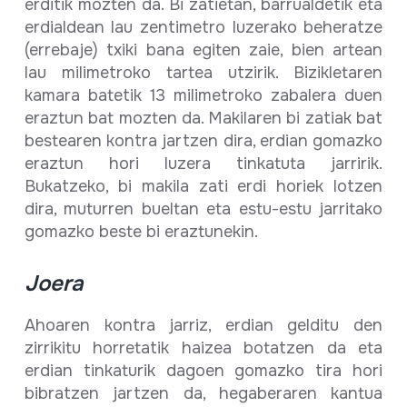
erditik mozten da. Bi zatietan, barrualdetik eta
erdialdean lau zentimetro luzerako beheratze
(errebaje) txiki bana egiten zaie, bien artean
lau milimetroko tartea utzirik. Bizikletaren
kamara batetik 13 milimetroko zabalera duen
eraztun bat mozten da. Makilaren bi zatiak bat
bestearen kontra jartzen dira, erdian gomazko
eraztun hori luzera tinkatuta jarririk.
Bukatzeko, bi makila zati erdi horiek lotzen
dira, muturren bueltan eta estu-estu jarritako
gomazko beste bi eraztunekin.
Joera
Ahoaren kontra jarriz, erdian gelditu den
zirrikitu horretatik haizea botatzen da eta
erdian tinkaturik dagoen gomazko tira hori
bibratzen jartzen da, hegaberaren kantua