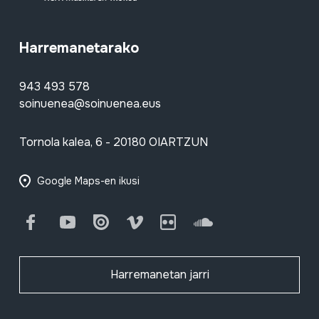
Harremanetarako
943 493 578
soinuenea@soinuenea.eus
Tornola kalea, 6 - 20180 OIARTZUN
Google Maps-en ikusi
Facebook
Youtube
Issuu
Vimeo
Flickr
SoundCloud
Harremanetan jarri