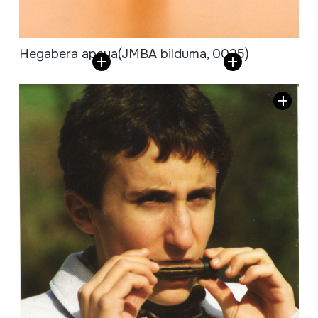
Hegabera apeua
(JMBA bilduma, 0035)