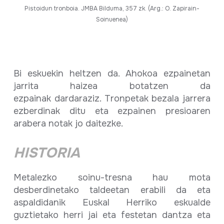
Pistoidun tronboia. JMBA Bilduma, 357 zk. (Arg.: O. Zapirain-
Soinuenea)
Bi eskuekin heltzen da. Ahokoa ezpainetan
jarrita haizea botatzen da
ezpainak dardaraziz. Tronpetak bezala jarrera
ezberdinak ditu eta ezpainen presioaren
arabera notak jo daitezke.
HISTORIA
Metalezko soinu-tresna hau mota
desberdinetako taldeetan erabili da eta
aspaldidanik Euskal Herriko eskualde
guztietako herri jai eta festetan dantza eta