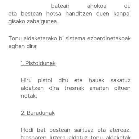
batean ahokoa du
eta bestean hotsa handitzen duen kanpai
gisako zabalgunea.
Tonu aldaketarako bi sistema ezberdinetakoak
egiten dira:
1. Pistoidunak
Hiru pistoi ditu eta hauek sakatuz
aldatzen dira tresnak ematen dituen
notak.
2. Baradunak
Hodi bat bestean sartuaz eta atereaz,
tresnaren luzera aldatuz tonu aldaketak