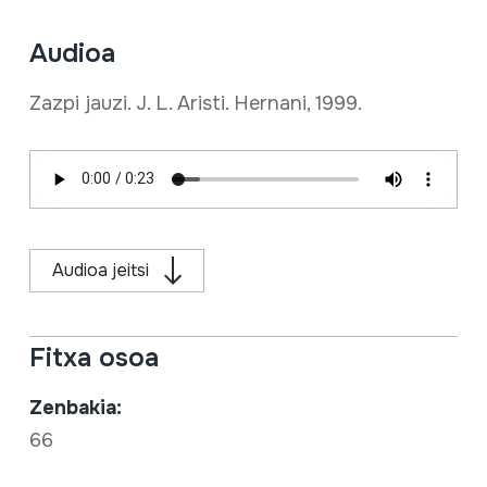
Audioa
Zazpi jauzi. J. L. Aristi. Hernani, 1999.
Audioa jeitsi
Fitxa osoa
Zenbakia:
66