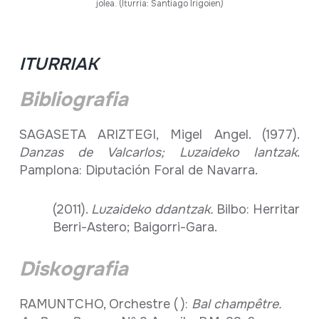
jolea. (Iturria: Santiago Irigoien)
ITURRIAK
Bibliografia
SAGASETA ARIZTEGI, Migel Angel. (1977).
Danzas de Valcarlos; Luzaideko Iantzak
.
Pamplona: Diputación Foral de Navarra.
(2011).
Luzaideko ddantzak.
Bilbo: Herritar
Berri-Astero; Baigorri-Gara.
Diskografia
RAMUNTCHO, Orchestre ( ):
Bal champêtre.