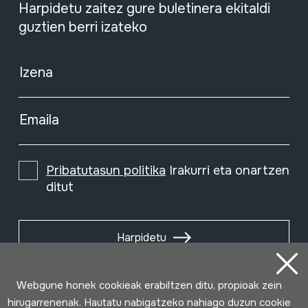
Harpidetu zaitez gure buletinera ekitaldi
guztien berri izateko
Izena
Emaila
Pribatutasun politika
Irakurri eta onartzen
ditut
Harpidetu
Webgune honek cookieak erabiltzen ditu, propioak zein
hirugarrenenak. Hautatu nabigatzeko nahiago duzun cookie