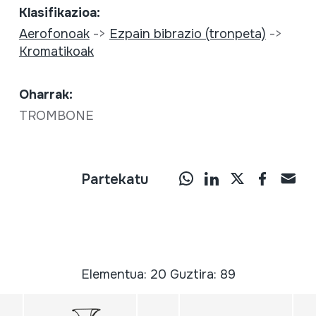
Klasifikazioa:
Aerofonoak
->
Ezpain bibrazio (tronpeta)
->
Kromatikoak
Oharrak:
TROMBONE
Partekatu
Elementua: 20 Guztira: 89