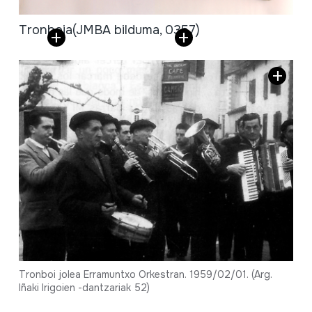
Tronboia
(JMBA bilduma, 0357)
Tronboi jolea Erramuntxo Orkestran. 1959/02/01. (Arg.
Iñaki Irigoien -dantzariak 52)