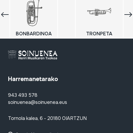
BONBARDINOA
TRONPETA
Harremanetarako
943 493 578
soinuenea@soinuenea.eus
Tornola kalea, 6 - 20180 OIARTZUN