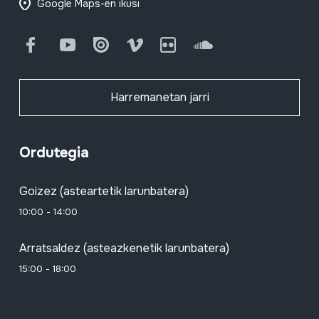
Google Maps-en ikusi
Facebook
Youtube
Issuu
Vimeo
Flickr
SoundCloud
Harremanetan jarri
Ordutegia
Goizez (asteartetik larunbatera)
10:00 - 14:00
Arratsaldez (asteazkenetik larunbatera)
15:00 - 18:00