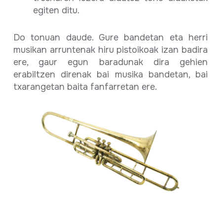
egiten ditu.
Do tonuan daude. Gure bandetan eta herri
musikan arruntenak hiru pistoikoak izan badira
ere, gaur egun baradunak dira gehien
erabiltzen direnak bai musika bandetan, bai
txarangetan baita fanfarretan ere.