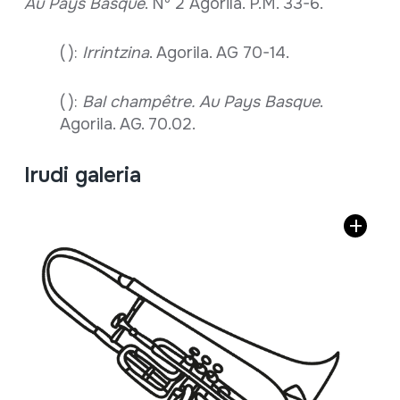
Au Pays Basque
. Nº 2 Agorila. P.M. 33-6.
( ):
Irrintzina
. Agorila. AG 70-14.
( ):
Bal champêtre. Au Pays Basque
.
Agorila. AG. 70.02.
Irudi galeria