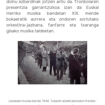
doinu ezberdinak jotzen aritu da. Tronboiaren
presentzia garrantzizkoa izan da Euskal
Herriko musika bandetan XIX. mende
bukaeratik aurrera eta ondoren sortutako
orkestina-jazbana, fanfarre eta txaranga
gisako musika taldeetan.
Lesakako musika banda. 1948. Tubaren atzetik pistoidun tronboi-