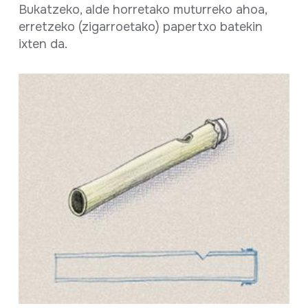
Bukatzeko, alde horretako muturreko ahoa,
erretzeko (zigarroetako) papertxo batekin
ixten da.