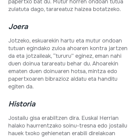
papertxo bat du. Mutur horren ondoan tutua
zulatuta dago, tarareatuz haizea botatzeko.
Joera
Jotzeko, eskuarekin hartu eta mutur ondoan
tutuan egindako zuloa ahoaren kontra jartzen
da eta jotzaileak, “tururu” eginez, eman nahi
duen doinua tarareatu behar du. Ahoarekin
ematen duen doinuaren hotsa, mintza edo
papertxoaren bibrazioz aldatu eta handitu
egiten da.
Historia
Jostailu gisa erabiltzen dira. Euskal Herrian
halako haurrentzako soinu-tresna edo jostailu
hauek txoko gehienetan erabili direlakoan