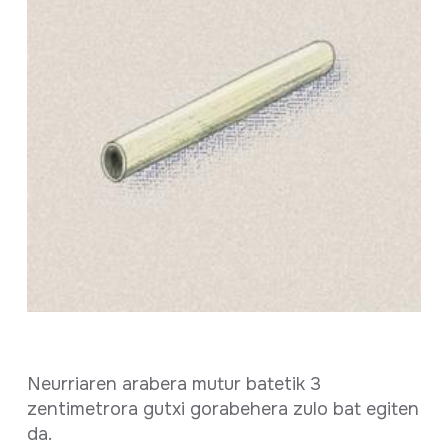
Neurriaren arabera mutur batetik 3
zentimetrora gutxi gorabehera zulo bat egiten
da.