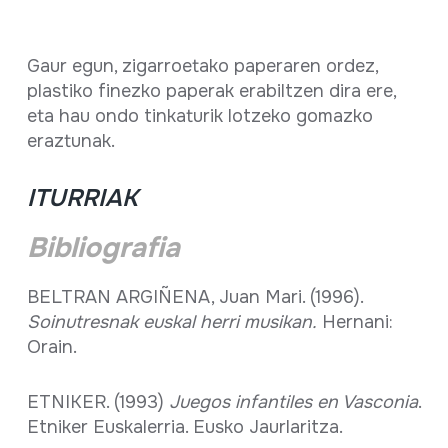
Gaur egun, zigarroetako paperaren ordez,
plastiko finezko paperak erabiltzen dira ere,
eta hau ondo tinkaturik lotzeko gomazko
eraztunak.
ITURRIAK
Bibliografia
BELTRAN ARGIÑENA, Juan Mari. (1996).
Soinutresnak
euskal herri musikan.
Hernani:
Orain.
ETNIKER. (1993)
Juegos infantiles en Vasconia
.
Etniker Euskalerria. Eusko Jaurlaritza.