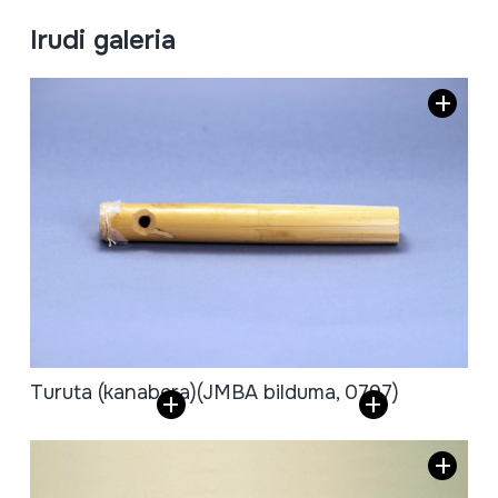
Irudi galeria
Turuta (kanabera)
(JMBA bilduma, 0797)