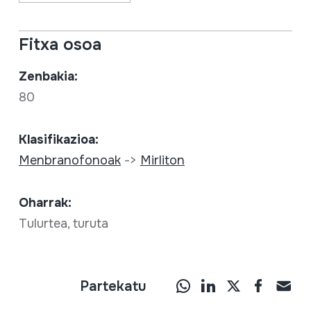
Fitxa osoa
Zenbakia:
80
Klasifikazioa:
Menbranofonoak
->
Mirliton
Oharrak:
Tulurtea, turuta
Partekatu