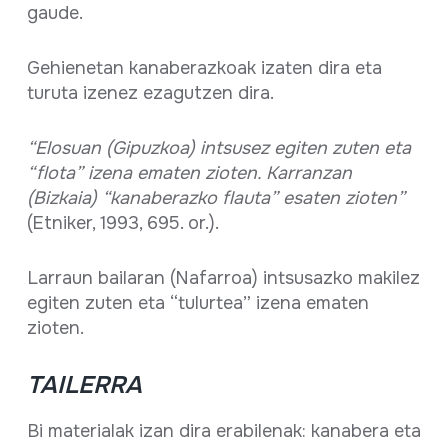
gaude.
Gehienetan kanaberazkoak izaten dira eta
turuta izenez ezagutzen dira.
“Elosuan (Gipuzkoa) intsusez egiten zuten eta
“flota” izena ematen zioten. Karranzan
(Bizkaia) “kanaberazko flauta” esaten zioten”
(Etniker, 1993, 695. or.).
Larraun bailaran (Nafarroa) intsusazko makilez
egiten zuten eta “tulurtea” izena ematen
zioten.
TAILERRA
Bi materialak izan dira erabilenak: kanabera eta