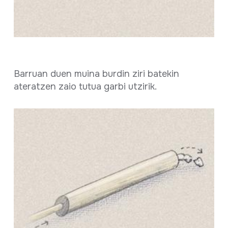
Barruan duen muina burdin ziri batekin
ateratzen zaio tutua garbi utzirik.