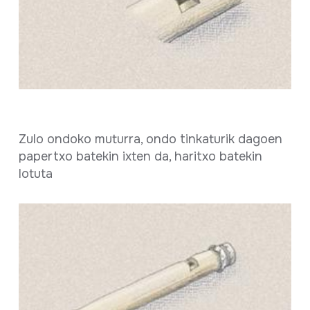
Zulo ondoko muturra, ondo tinkaturik dagoen
papertxo batekin ixten da, haritxo batekin
lotuta