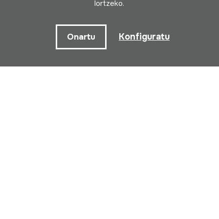
lortzeko.
10:00 - 14:00
Arratsaldez (asteazkenetik larunbatera)
Konfiguratu
Onartu
15:00 - 18:00
Harpidetu zaitez gure buletinera ekitaldi
guztien berri izateko
Izena
Emaila
Pribatutasun politika
Irakurri eta onartzen
ditut