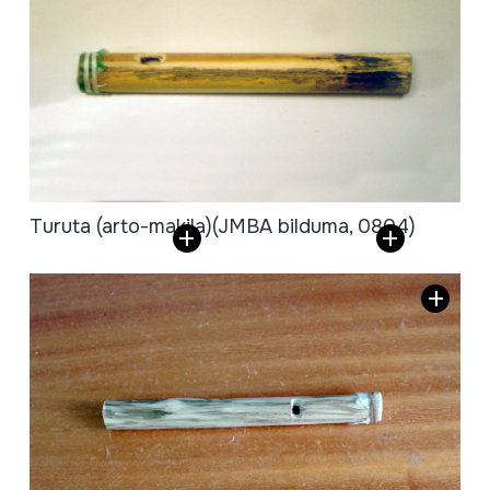
Turuta (arto-makila)
(JMBA bilduma, 0804)