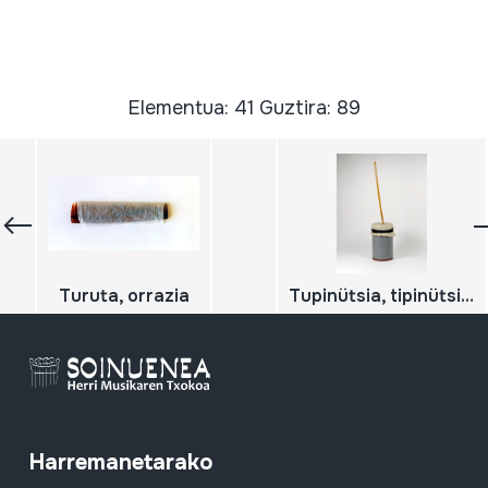
Elementua: 41 Guztira: 89
Turuta, orrazia
Tupinütsia, tipinütsia, ttipiuntzia, zanbonba
Harremanetarako