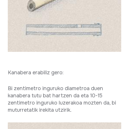
Kanabera erabiliz gero:
Bi zentimetro inguruko diametroa duen
kanabera tutu bat hartzen da eta 10-15
zentimetro inguruko luzerakoa mozten da, bi
muturretatik irekita utzirik.