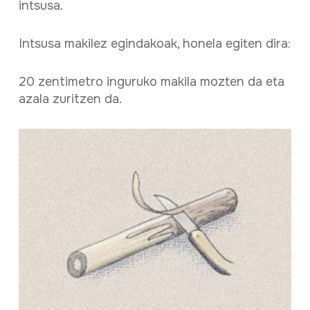
intsusa.
Intsusa makilez egindakoak, honela egiten dira:
20 zentimetro inguruko makila mozten da eta
azala zuritzen da.