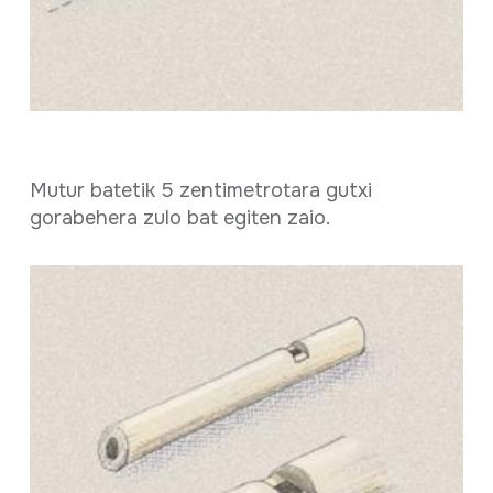
Mutur batetik 5 zentimetrotara gutxi
gorabehera zulo bat egiten zaio.