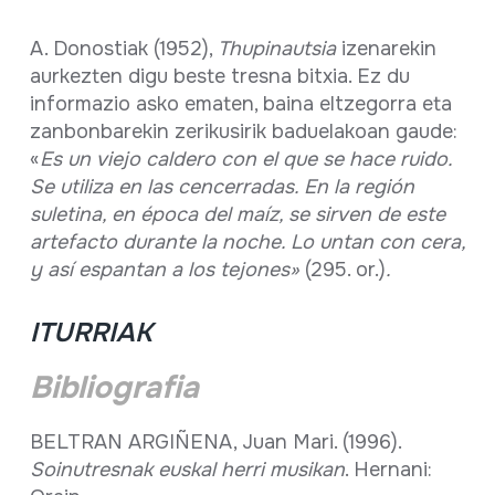
A. Donostiak (1952),
Thupinautsia
izenarekin
aurkezten digu beste tresna bitxia. Ez du
informazio asko ematen, baina eltzegorra eta
zanbonbarekin zerikusirik baduelakoan gaude:
«
Es un viejo caldero con el que se hace ruido.
Se utiliza en las cencerradas. En la región
suletina, en época del maíz, se sirven de este
artefacto durante la noche. Lo untan con cera,
y así espantan a los tejones»
(295. or.)
.
ITURRIAK
Bibliografia
BELTRAN ARGIÑENA, Juan Mari. (1996).
Soinutresnak euskal herri musikan
. Hernani: