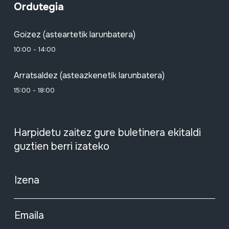
Ordutegia
Goizez (asteartetik larunbatera)
10:00 - 14:00
Arratsaldez (asteazkenetik larunbatera)
15:00 - 18:00
Harpidetu zaitez gure buletinera ekitaldi
guztien berri izateko
Izena
Emaila