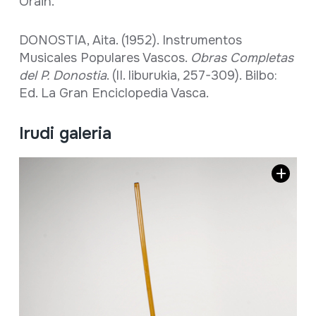
Orain.
DONOSTIA, Aita. (1952). Instrumentos
Musicales Populares Vascos.
Obras Completas
del P. Donostia
. (II. liburukia, 257-309). Bilbo:
Ed. La Gran Enciclopedia Vasca.
Irudi galeria