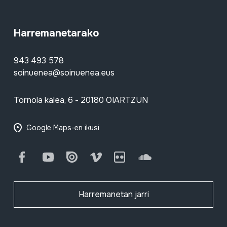
Harremanetarako
943 493 578
soinuenea@soinuenea.eus
Tornola kalea, 6 - 20180 OIARTZUN
Google Maps-en ikusi
Facebook
Youtube
Issuu
Vimeo
Flickr
SoundCloud
Harremanetan jarri