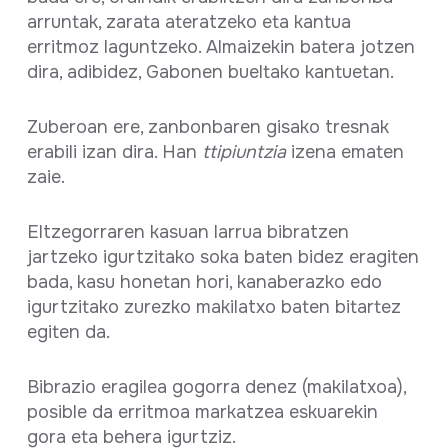
arruntak, zarata ateratzeko eta kantua
erritmoz laguntzeko. Almaizekin batera jotzen
dira, adibidez, Gabonen bueltako kantuetan.
Zuberoan ere, zanbonbaren gisako tresnak
erabili izan dira. Han
ttipiuntzia
izena ematen
zaie.
Eltzegorraren kasuan larrua bibratzen
jartzeko igurtzitako soka baten bidez eragiten
bada, kasu honetan hori, kanaberazko edo
igurtzitako zurezko makilatxo baten bitartez
egiten da.
Bibrazio eragilea gogorra denez (makilatxoa),
posible da erritmoa markatzea eskuarekin
gora eta behera igurtziz.