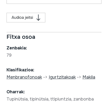
Audioa jeitsi
Fitxa osoa
Zenbakia:
79
Klasifikazioa:
Menbranofonoak
->
Igurtzitakoak
->
Makila
Oharrak:
Tupinütsia, tipinütsia, ttipiuntzia, zanbonba