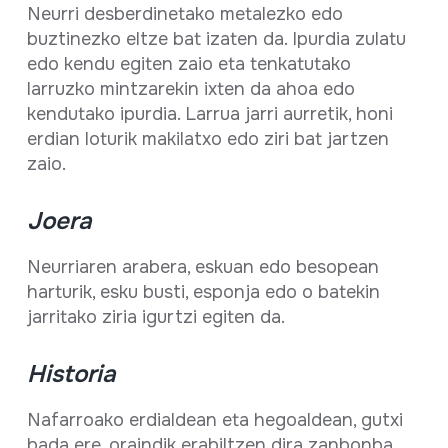
Neurri desberdinetako metalezko edo
buztinezko eltze bat izaten da. Ipurdia zulatu
edo kendu egiten zaio eta tenkatutako
larruzko mintzarekin ixten da ahoa edo
kendutako ipurdia. Larrua jarri aurretik, honi
erdian loturik makilatxo edo ziri bat jartzen
zaio.
Joera
Neurriaren arabera, eskuan edo besopean
harturik, esku busti, esponja edo o batekin
jarritako ziria igurtzi egiten da.
Historia
Nafarroako erdialdean eta hegoaldean, gutxi
bada ere, oraindik erabiltzen dira zanbonba