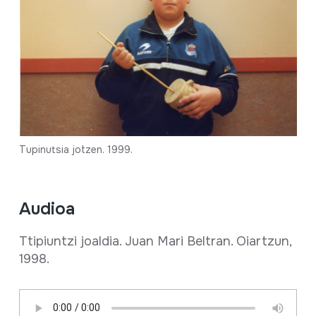
Tupinutsia jotzen. 1999.
Audioa
Ttipiuntzi joaldia. Juan Mari Beltran. Oiartzun,
1998.