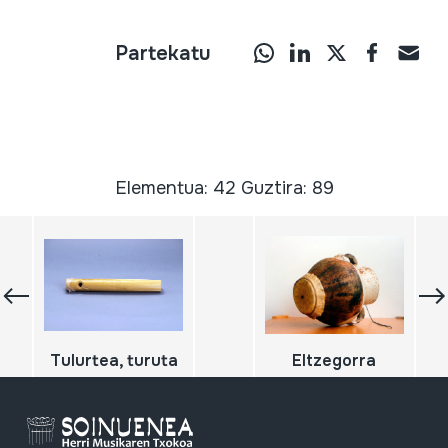
Partekatu
Elementua: 42 Guztira: 89
Tulurtea, turuta
Eltzegorra