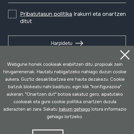
Pribatutasun politika
Irakurri eta onartzen
ditut
Harpidetu
Webgune honek cookieak erabiltzen ditu, propioak zein
hirugarrenenak. Hautatu nabigatzeko nahiago duzun cookie
aukera. Guztiz desaktibatzea ere hauta dezakezu. Cookie
batzuk blokeatu nahi badituzu, egin klik "konfigurazioa"
aukeran. "Onartzen dut" botoia sakatuz gero, aipatutako
cookieak eta gure cookie politika onartzen duzula
adierazten ari zara. Sakatu
Irakurri gehiago
lotura informazio
gehiago lortzeko.
Erabilpen baldintzak
Pribatutasun politika
Cookie politika