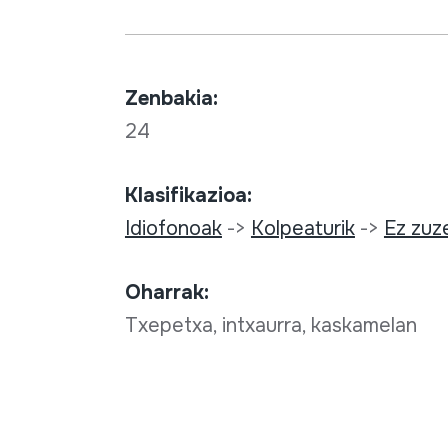
Zenbakia:
24
Klasifikazioa:
Idiofonoak
->
Kolpeaturik
->
Ez zuz
Oharrak:
Txepetxa, intxaurra, kaskamelan