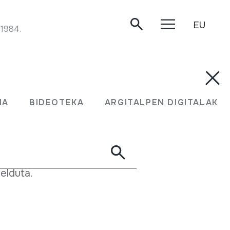
EU
 1984.
onoa da.
MA
BIDEOTEKA
ARGITALPEN DIGITALAK
azal erdia hartu eta mutur batean puska bat
 tinkaturik, luzera, makilatxo bat jartzen da,
helduta.