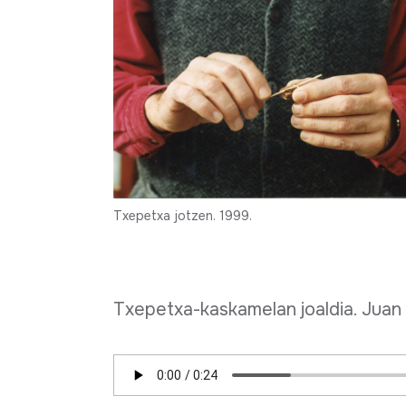
Txepetxa-Kaskamelan
(JMBA bilduma, 0094)
Txepetxa jotzen. 1999.
Txepetxa-kaskamelan joaldia. Juan M