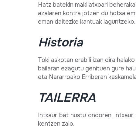
Hatz batekin makilatxoari beheraka 
azalaren kontra jotzen du hotsa e
eman daitezke kantuak laguntzeko.
Historia
Toki askotan erabili izan dira hala
bailaran ezagutu genituen gure hau
eta Nararroako Erriberan kaskamelan
TAILERRA
Intxaur bat hustu ondoren, intxaur
kentzen zaio.