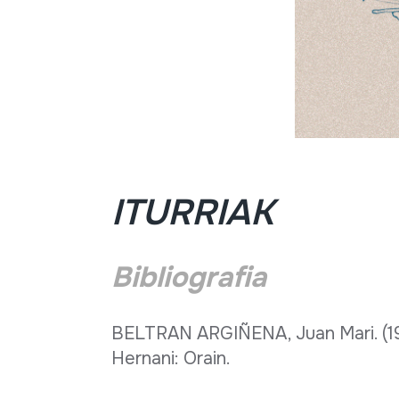
ITURRIAK
Bibliografia
BELTRAN ARGIÑENA, Juan Mari. (1
Hernani: Orain.