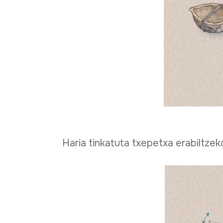
Haria tinkatuta txepetxa erabiltze