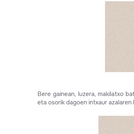
Bere gainean, luzera, makilatxo ba
eta osorik dagoen intxaur azalaren k