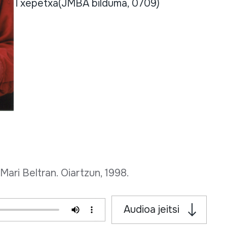
Txepetxa
(JMBA bilduma, 0709)
ari Beltran. Oiartzun, 1998.
Audioa jeitsi