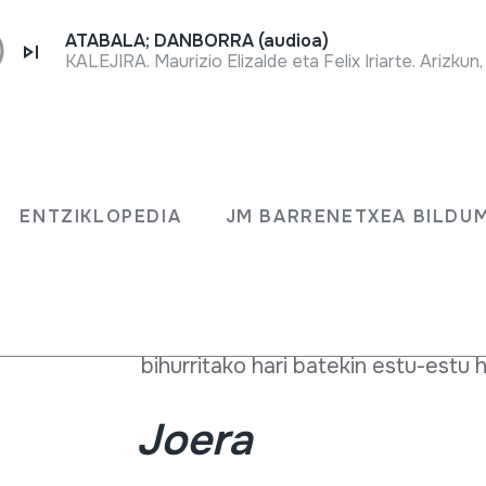
ATABALA; DANBORRA (audioa)
KALEJIRA. Maurizio Elizalde eta Felix Iriarte. Arizkun,
Txepetxa zeharka kolpaturiko idiof
amelan
ENTZIKLOPEDIA
JM BARRENETXEA BILDU
Egitura
en
Intxaur bat hustu ondoren, intxaur 
kentzen zaio. Intxaur azalaren kontra
bihurritako hari batekin estu-estu 
Joera