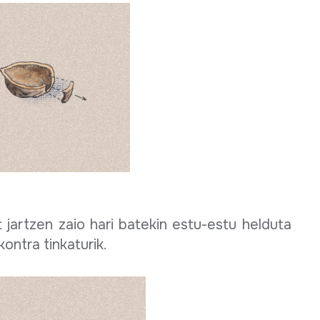
t jartzen zaio hari batekin estu-estu helduta
ontra tinkaturik.