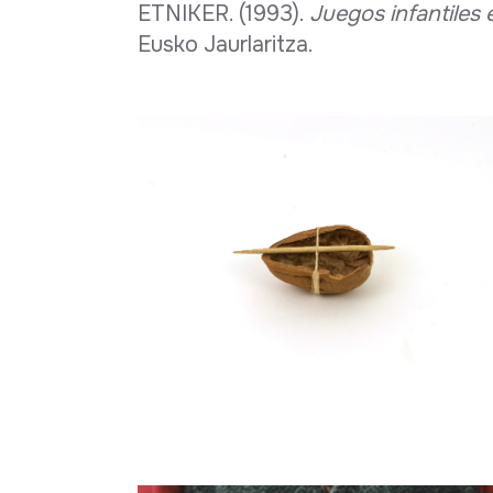
ETNIKER. (1993).
Juegos infantiles
Eusko Jaurlaritza.