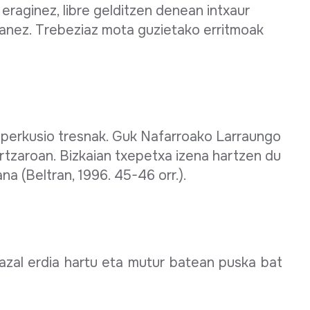
eraginez, libre gelditzen denean intxaur
manez. Trebeziaz mota guzietako erritmoak
ko perkusio tresnak. Guk Nafarroako Larraungo
rtzaroan. Bizkaian txepetxa izena hartzen du
a (Beltran, 1996. 45-46 orr.).
 azal erdia hartu eta mutur batean puska bat