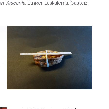
 en Vasconia
. Etniker Euskalerria. Gasteiz: