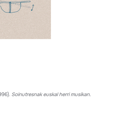
996).
Soinutresnak euskal herri musikan.