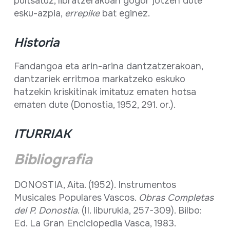
pultsatuz, libratzerakoan gogor jotzen dute
esku-azpia,
errepike
bat eginez.
Historia
Fandangoa eta arin-arina dantzatzerakoan,
dantzariek erritmoa markatzeko eskuko
hatzekin kriskitinak imitatuz ematen hotsa
ematen dute (Donostia, 1952, 291. or.).
ITURRIAK
Bibliografia
DONOSTIA, Aita. (1952). Instrumentos
Musicales Populares Vascos.
Obras Completas
del P. Donostia
. (II. liburukia, 257-309). Bilbo:
Ed. La Gran Enciclopedia Vasca, 1983.