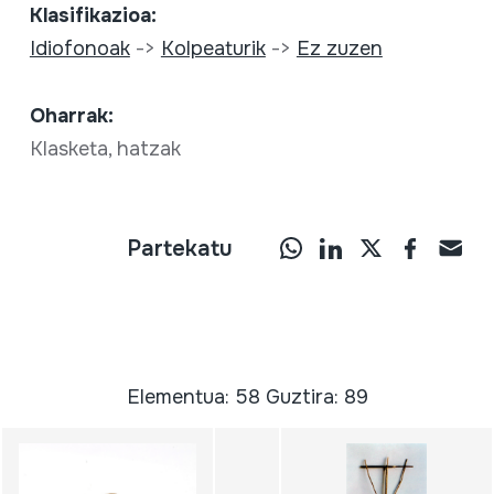
Klasifikazioa:
Idiofonoak
->
Kolpeaturik
->
Ez zuzen
Oharrak:
Klasketa, hatzak
Partekatu
Elementua: 58 Guztira: 89