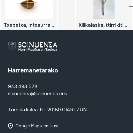
Txepetxa, intxaurra, kaskamelan
Kilikalaska, ttirrikitia, kalakari
Harremanetarako
943 493 578
soinuenea@soinuenea.eus
Tornola kalea, 6 - 20180 OIARTZUN
Google Maps-en ikusi