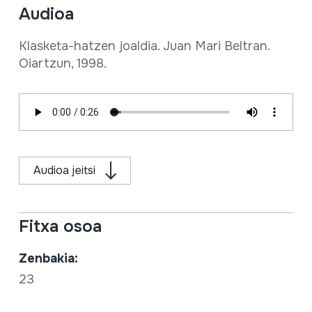
Audioa
Klasketa-hatzen joaldia. Juan Mari Beltran.
Oiartzun, 1998.
Audioa jeitsi
Fitxa osoa
Zenbakia:
23