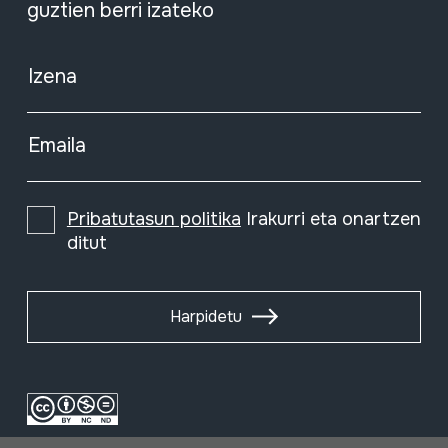
guztien berri izateko
Izena
Emaila
Pribatutasun politika
Irakurri eta onartzen
ditut
Harpidetu