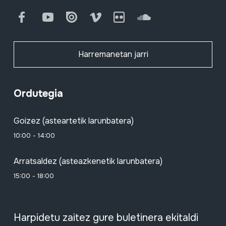
Facebook
Youtube
Issuu
Vimeo
Flickr
SoundCloud
Harremanetan jarri
Ordutegia
Goizez (asteartetik larunbatera)
10:00 - 14:00
Arratsaldez (asteazkenetik larunbatera)
15:00 - 18:00
Harpidetu zaitez gure buletinera ekitaldi