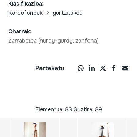
Klasifikazioa:
Kordofonoak
->
Igurtzitakoa
Oharrak:
Zarrabetea (hurdy-gurdy, zanfona)
Partekatu
Elementua: 83 Guztira: 89