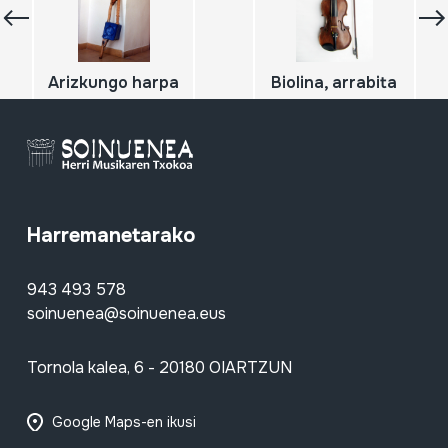
Arizkungo harpa
Biolina, arrabita
Harremanetarako
943 493 578
soinuenea@soinuenea.eus
Tornola kalea, 6 - 20180 OIARTZUN
Google Maps-en ikusi