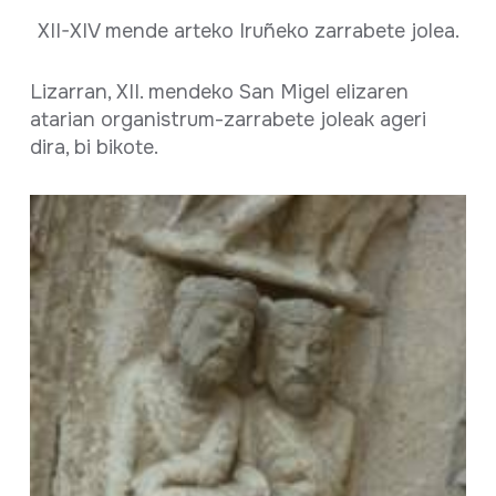
XII-XIV mende arteko Iruñeko zarrabete jolea.
Lizarran, XII. mendeko San Migel elizaren
atarian organistrum-zarrabete joleak ageri
dira, bi bikote.