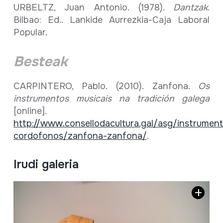
URBELTZ, Juan Antonio. (1978).
Dantzak
.
Bilbao: Ed.. Lankide Aurrezkia-Caja Laboral
Popular.
Besteak
CARPINTERO, Pablo. (2010). Zanfona.
Os
instrumentos musicais na tradición galega
[online].
http://www.consellodacultura.gal/asg/instrumen
cordofonos/zanfona-zanfona/
.
Irudi galeria