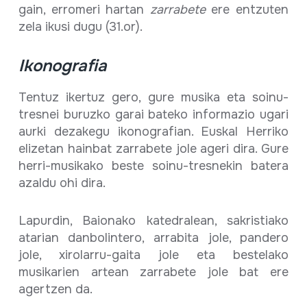
gain, erromeri hartan
zarrabete
ere entzuten
zela ikusi dugu (31.or).
Ikonografia
Tentuz ikertuz gero, gure musika eta soinu-
tresnei buruzko garai bateko informazio ugari
aurki dezakegu ikonografian. Euskal Herriko
elizetan hainbat zarrabete jole ageri dira. Gure
herri-musikako beste soinu-tresnekin batera
azaldu ohi dira.
Lapurdin, Baionako katedralean, sakristiako
atarian danbolintero, arrabita jole, pandero
jole, xirolarru-gaita jole eta bestelako
musikarien artean zarrabete jole bat ere
agertzen da.