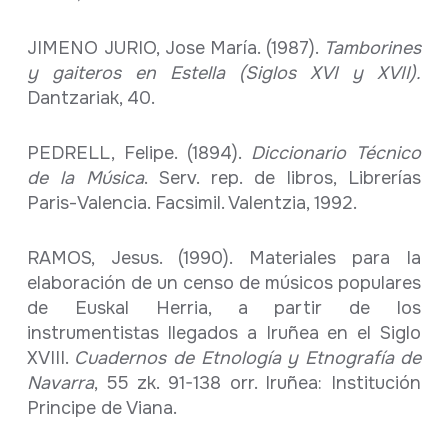
JIMENO JURIO, Jose María. (1987).
Tamborines
y gaiteros en Estella (Siglos XVI y XVII).
Dantzariak, 40.
PEDRELL, Felipe. (1894).
Diccionario Técnico
de la Música
. Serv. rep. de libros, Librerías
Paris-Valencia. Facsimil. Valentzia, 1992.
RAMOS, Jesus. (1990). Materiales para la
elaboración de un censo de músicos populares
de Euskal Herria, a partir de los
instrumentistas llegados a Iruñea en el Siglo
XVIII.
Cuadernos de Etnología y Etnografía de
Navarra
, 55 zk. 91-138 orr. Iruñea: Institución
Principe de Viana.