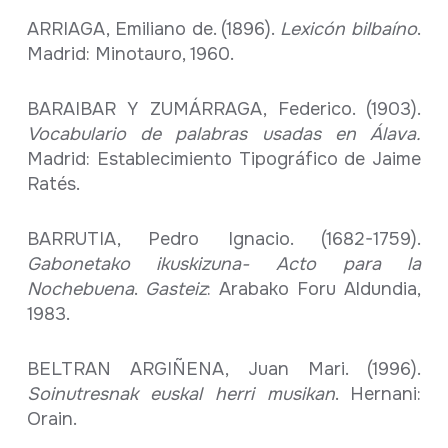
ARRIAGA, Emiliano de. (1896).
Lexicón
bilbaíno
.
Madrid: Minotauro, 1960.
BARAIBAR Y ZUMÁRRAGA, Federico. (1903).
Vocabulario de palabras usadas en Álava.
Madrid: Establecimiento Tipográfico de Jaime
Ratés.
BARRUTIA, Pedro Ignacio. (1682-1759).
Gabonetako ikuskizuna- Acto para la
Nochebuena
.
Gasteiz
: Arabako Foru Aldundia,
1983.
BELTRAN ARGIÑENA, Juan Mari. (1996).
Soinutresnak euskal herri musikan
. Hernani:
Orain.