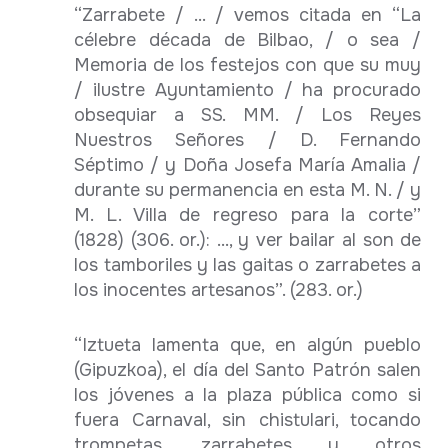
“Zarrabete / ... / vemos citada en “La
célebre década de Bilbao, / o sea /
Memoria de los festejos con que su muy
/ ilustre Ayuntamiento / ha procurado
obsequiar a SS. MM. / Los Reyes
Nuestros Señores / D. Fernando
Séptimo / y Doña Josefa María Amalia /
durante su permanencia en esta M. N. / y
M. L. Villa de regreso para la corte”
(1828) (306. or.): ..., y ver bailar al son de
los tamboriles y las gaitas o zarrabetes a
los inocentes artesanos”. (283. or.)
“Iztueta lamenta que, en algún pueblo
(Gipuzkoa), el día del Santo Patrón salen
los jóvenes a la plaza pública como si
fuera Carnaval, sin chistulari, tocando
trompetas, zarrabetes y otros