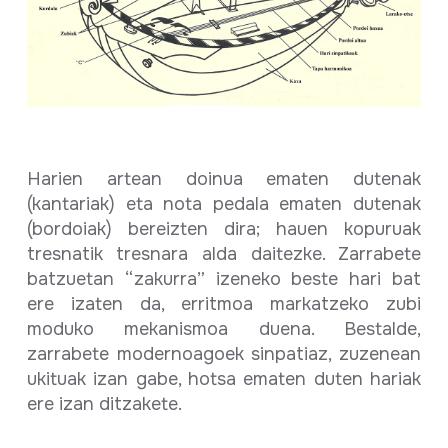
Harien artean doinua ematen dutenak
(kantariak) eta nota pedala ematen dutenak
(bordoiak) bereizten dira; hauen kopuruak
tresnatik tresnara alda daitezke. Zarrabete
batzuetan “zakurra” izeneko beste hari bat
ere izaten da, erritmoa markatzeko zubi
moduko mekanismoa duena. Bestalde,
zarrabete modernoagoek sinpatiaz, zuzenean
ukituak izan gabe, hotsa ematen duten hariak
ere izan ditzakete.