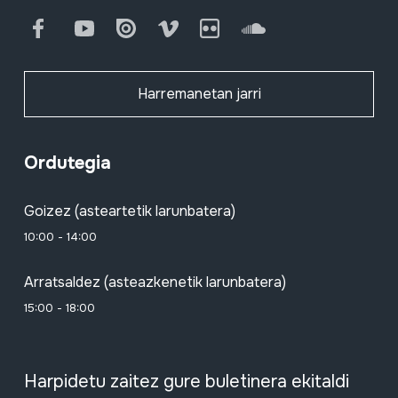
Facebook
Youtube
Issuu
Vimeo
Flickr
SoundCloud
Harremanetan jarri
Ordutegia
Goizez (asteartetik larunbatera)
10:00 - 14:00
Arratsaldez (asteazkenetik larunbatera)
15:00 - 18:00
Harpidetu zaitez gure buletinera ekitaldi