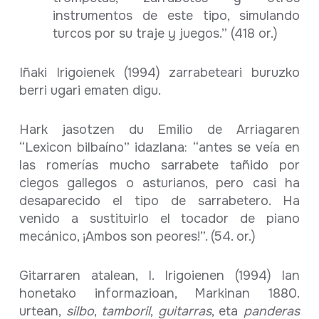
instrumentos de este tipo, simulando
turcos por su traje y juegos.” (418 or.)
Iñaki Irigoienek (1994) zarrabeteari buruzko
berri ugari ematen digu.
Hark jasotzen du Emilio de Arriagaren
“Lexicon bilbaíno” idazlana: “antes se veía en
las romerías mucho sarrabete tañido por
ciegos gallegos o asturianos, pero casi ha
desaparecido el tipo de sarrabetero. Ha
venido a sustituirlo el tocador de piano
mecánico, ¡Ambos son peores!”. (54. or.)
Gitarraren atalean, I. Irigoienen (1994) lan
honetako informazioan, Markinan 1880.
urtean,
silbo
,
tamboril
,
guitarras
, eta
panderas