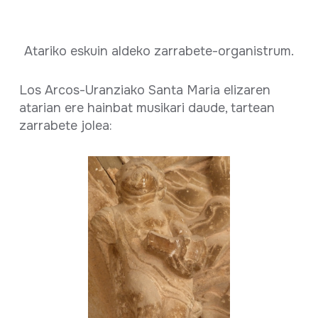
Atariko eskuin aldeko zarrabete-organistrum.
Los Arcos-Uranziako Santa Maria elizaren
atarian ere hainbat musikari daude, tartean
zarrabete jolea: