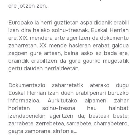
ere jotzen zen.
Europako ia herri guztietan aspaldidanik erabili
izan dira halako soinu-tresnak. Euskal Herrian
ere, XIX. mendera arte agertzen da dokumentu
zaharretan. XX. mende hasieran erabat galdua
zegoen gure artean, baina asko ez bada ere,
oraindik erabiltzen da gure gaurko mugetatik
gertu dauden herrialdeetan.
Dokumentazio zaharretatik aterako dugu
Euskal Herrian izan duen erabilpenari buruzko
informazioa. Aurkitutako aipamen zahar
horietan soinu-tresna hau hainbat
izendapenekin agertzen da, besteak beste:
zarrabete, zerrebetea, sarrabete, charrabetero,
gayta zamorana, sinfonia...