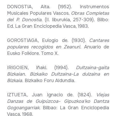
DONOSTIA, Aita. (1952). Instrumentos
Musicales Populares Vascos.
Obras Completas
del P. Donostia
. (II. liburukia, 257-309). Bilbo:
Ed. La Gran Enciclopedia Vasca, 1983.
GOROSTIAGA, Eulogio de. (1930).
Cantares
populares recogidos en Zeanuri.
Anuario de
Eusko Folklore. Tomo X.
IRIGOIEN, Iñaki. (1994).
Dultzaina-gaita
Bizkaian
.
Bizkaiko Dultzaina-La dulzaina en
Bizkaia.
Bizkaiko Foru Aldundia.
IZTUETA, Juan Ignacio de. (1824).
Viejas
Danzas de Guipúzcoa- Gipuzkoa'ko Dantza
Gogoangarriak
. Bilbao: La Gran Enciclopedia
Vasca, 1968.