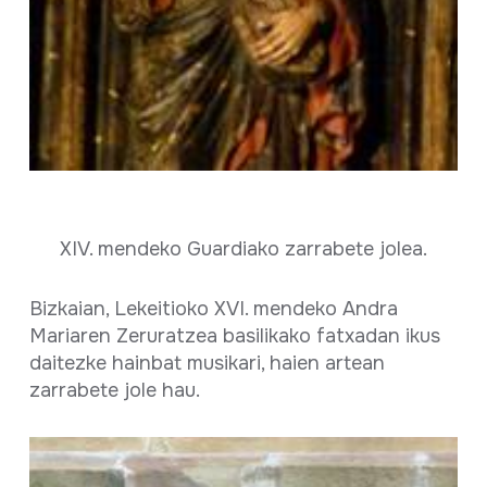
XIV. mendeko Guardiako zarrabete jolea.
Bizkaian, Lekeitioko XVI. mendeko Andra
Mariaren Zeruratzea basilikako fatxadan ikus
daitezke hainbat musikari, haien artean
zarrabete jole hau.