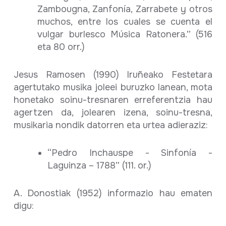
Zambougna, Zanfonía, Zarrabete y otros
muchos, entre los cuales se cuenta el
vulgar burlesco Música Ratonera.” (516
eta 80 orr.)
Jesus Ramosen (1990) Iruñeako Festetara
agertutako musika joleei buruzko lanean, mota
honetako soinu-tresnaren erreferentzia hau
agertzen da, jolearen izena, soinu-tresna,
musikaria nondik datorren eta urtea adieraziz:
“Pedro Inchauspe - Sinfonía -
Laguinza – 1788” (111. or.)
A. Donostiak (1952) informazio hau ematen
digu: