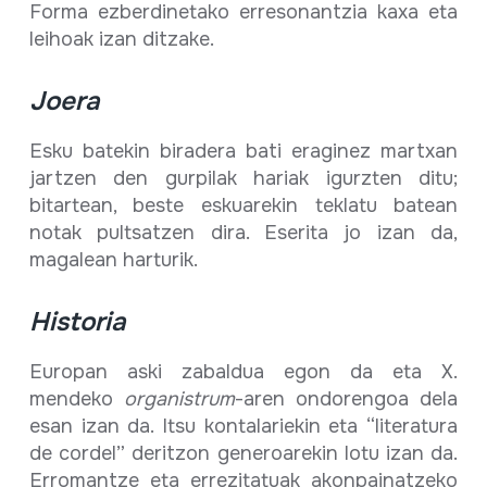
Forma ezberdinetako erresonantzia kaxa eta
leihoak izan ditzake.
Joera
Esku batekin biradera bati eraginez martxan
jartzen den gurpilak hariak igurzten ditu;
bitartean, beste eskuarekin teklatu batean
notak pultsatzen dira. Eserita jo izan da,
magalean harturik.
Historia
Europan aski zabaldua egon da eta X.
mendeko
organistrum
-aren ondorengoa dela
esan izan da. Itsu kontalariekin eta “literatura
de cordel” deritzon generoarekin lotu izan da.
Erromantze eta errezitatuak akonpainatzeko