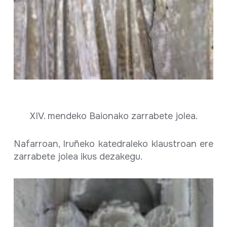
XIV. mendeko Baionako zarrabete jolea.
Nafarroan, Iruñeko katedraleko klaustroan ere
zarrabete jolea ikus dezakegu.