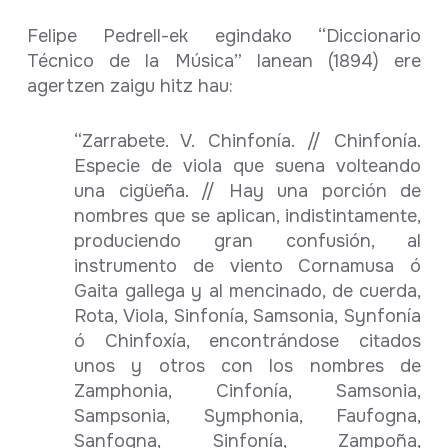
Felipe Pedrell-ek egindako “Diccionario
Técnico de la Música” lanean (1894) ere
agertzen zaigu hitz hau:
“Zarrabete. V. Chinfonía. // Chinfonía.
Especie de viola que suena volteando
una cigüeña. // Hay una porción de
nombres que se aplican, indistintamente,
produciendo gran confusión, al
instrumento de viento Cornamusa ó
Gaita gallega y al mencinado, de cuerda,
Rota, Viola, Sinfonía, Samsonia, Synfonía
ó Chinfoxía, encontrándose citados
unos y otros con los nombres de
Zamphonia, Cinfonía, Samsonia,
Sampsonia, Symphonia, Faufogna,
Sanfogna, Sinfonía, Zampoña,