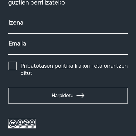
guztien berri izateko
Izena
Emaila
Pribatutasun politika
Irakurri eta onartzen
ditut
Harpidetu