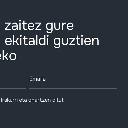
 zaitez gure
 ekitaldi guztien
eko
Emaila
Irakurri eta onartzen ditut