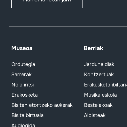
Museoa
Berriak
Ordutegia
Jardunaldiak
Sarrerak
Kontzertuak
Nola iritsi
Erakusketa ibiltari
Erakusketa
Musika eskola
Bisitan etortzeko aukerak
Bestelakoak
Bisita birtuala
Albisteak
Audiogida