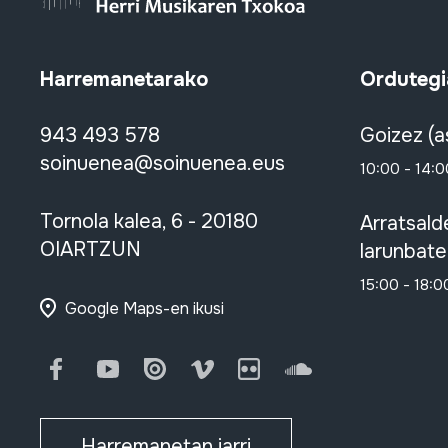
Harremanetarako
Ordutegi
943 493 578
Goizez (a
soinuenea@soinuenea.eus
10:00 - 14:0
Tornola kalea, 6 - 20180
Arratsald
OIARTZUN
larunbate
15:00 - 18:0
Google Maps-en ikusi
Facebook
Youtube
Issuu
Vimeo
Flickr
SoundCloud
Harremanetan jarri