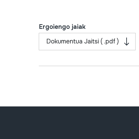
Ergoiengo jaiak
Dokumentua Jaitsi ( .pdf )