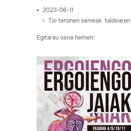
2023-06-11
Tio teronen semeak taldearen 
Egitarau osoa hemen: