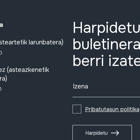
Harpidetu
a
buletinera
steartetik larunbatera)
0
berri izat
ez (asteazkenetik
ra)
Izena
0
Pribatutasun politika
Harpidetu