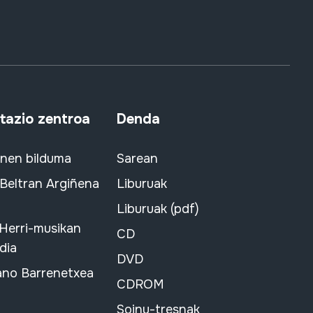
azio zentroa
Denda
snen bilduma
Sarean
 Beltran Argiñena
Liburuak
Liburuak (pdf)
 Herri-musikan
CD
dia
DVD
ano Barrenetxea
CDROM
Soinu-tresnak