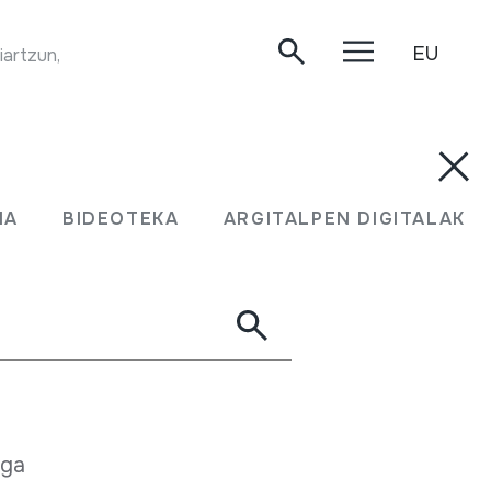
EU
TXULUBITA JOALDIA. Juan Mari Beltran Argiñena. Oiartzun, 2020/05/02. (Grabazioa egiterakoan, logikoa denez, flauta honen pistoi sistemak ez zuen funtzionatzen)
erri musikak izango du berea:
MA
BIDEOTEKA
ARGITALPEN DIGITALAK
an Enkartelada Oidultz taldeak alaituta
aren goiz eresia
uelta xirolarru eta dultzaineroekin
nga