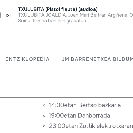
TXULUBITA (Pistoi flauta) (audioa)
Soinu-tresna honekin grabatua.
Fitxa osoa
2023ko Ergoiengo Sanantoniyotan h
ENTZIKLOPEDIA
JM BARRENETXEA BILDU
2023-06-09 arratsaldeko 20:00et
2023-06-10
10:00etan Lartaun Txistu talde
11:00etan Erraldoi txikien kaleb
14:00etan Bertso bazkaria
19:00etan Danborrada
23:00etan Zuttik elektrotxara