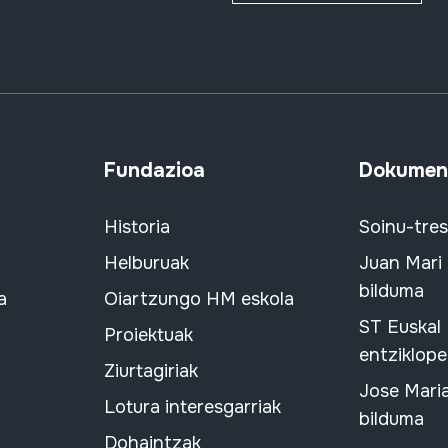
Fundazioa
Dokument
Historia
Soinu-tre
Helburuak
Juan Mari
bilduma
a
Oiartzungo HM eskola
ST Euskal
Proiektuak
entziklope
Ziurtagiriak
Jose Mari
Lotura interesgarriak
bilduma
Dohaintzak