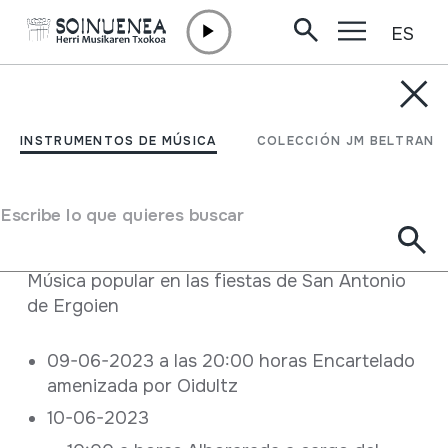
ES
Ir directamente al contenido
ACTUALIDAD /
OTRAS
FIESTAS DE ERGOIEN
INSTRUMENTOS DE MÚSICA
COLECCIÓN JM BELTRAN
04 Junio 2023 - 11 Junio 2023
Escribe lo que quieres buscar
Ergoien
Descripción
Música popular en las fiestas de San Antonio
de Ergoien
09-06-2023 a las 20:00 horas Encartelado
amenizada por Oidultz
10-06-2023