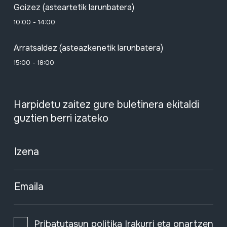
Goizez (asteartetik larunbatera)
10:00 - 14:00
Arratsaldez (asteazkenetik larunbatera)
15:00 - 18:00
Harpidetu zaitez gure buletinera ekitaldi
guztien berri izateko
Izena
Emaila
Pribatutasun politika
Irakurri eta onartzen