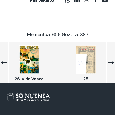
Partekatu
Elementua: 656 Guztira: 887
26-Vida Vasca
25