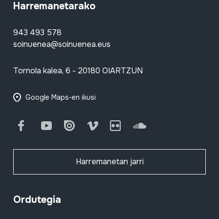
Harremanetarako
943 493 578
soinuenea@soinuenea.eus
Tornola kalea, 6 - 20180 OIARTZUN
Google Maps-en ikusi
Facebook
Youtube
Issuu
Vimeo
Flickr
SoundCloud
Harremanetan jarri
Ordutegia