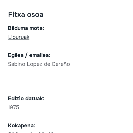
Fitxa osoa
Bilduma mota:
Liburuak
Egilea / emailea:
Sabino Lopez de Gereño
Edizio datuak:
1975
Kokapena: