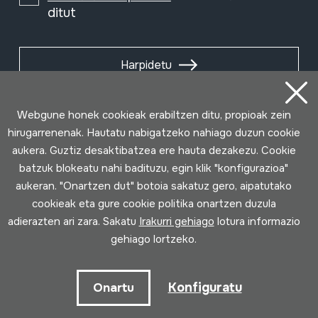
ditut
Harpidetu
Webgune honek cookieak erabiltzen ditu, propioak zein
hirugarrenenak. Hautatu nabigatzeko nahiago duzun cookie
aukera. Guztiz desaktibatzea ere hauta dezakezu. Cookie
batzuk blokeatu nahi badituzu, egin klik "konfigurazioa"
aukeran. "Onartzen dut" botoia sakatuz gero, aipatutako
cookieak eta gure cookie politika onartzen duzula
adierazten ari zara. Sakatu
Irakurri gehiago
lotura informazio
gehiago lortzeko.
Erabilpen baldintzak
Pribatutasun politika
Cookie politika
Konfiguratu
Onartu
Loturak garatua