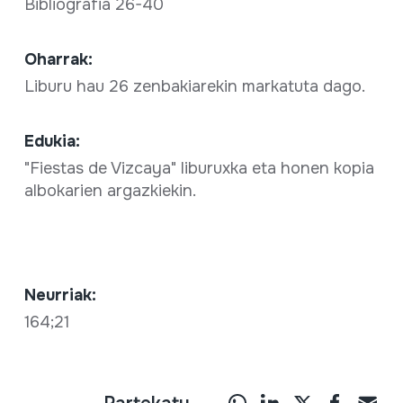
Bibliografia 26-40
Oharrak:
Liburu hau 26 zenbakiarekin markatuta dago.
Edukia:
"Fiestas de Vizcaya" liburuxka eta honen kopia
albokarien argazkiekin.
Neurriak:
164;21