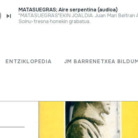
MATASUEGRAS; Aire serpentina (audioa)
Soinu-tresna honekin grabatua.
.
ENTZIKLOPEDIA
JM BARRENETXEA BILDU