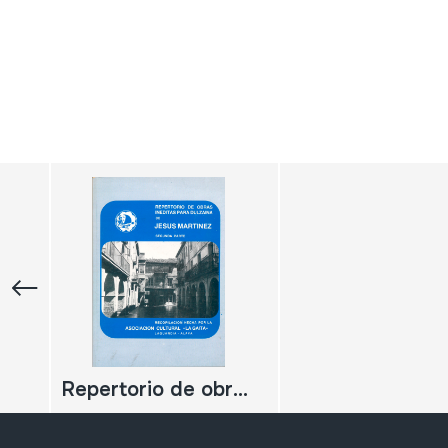
Repertorio de obras para dulzaina de Jesus Martinez. Segunda parte