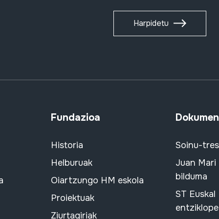
Harpidetu
Fundazioa
Dokument
Historia
Soinu-tre
Helburuak
Juan Mari
bilduma
a
Oiartzungo HM eskola
ST Euskal
Proiektuak
entziklope
Ziurtagiriak