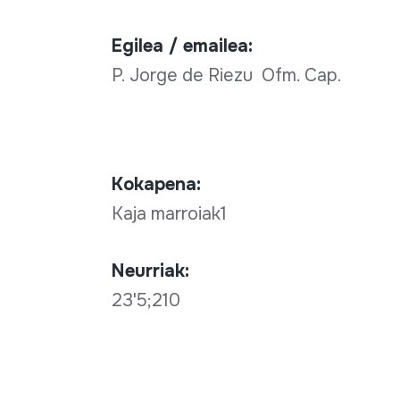
Egilea / emailea:
P. Jorge de Riezu Ofm. Cap.
Kokapena:
Kaja marroiak1
Neurriak:
23'5;210