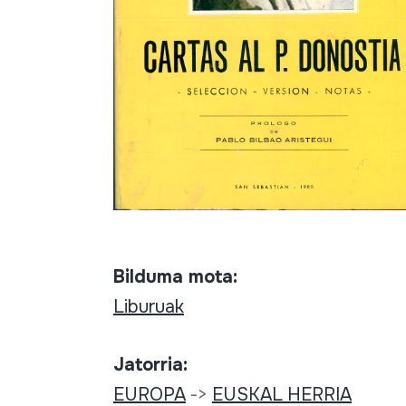
Bilduma mota:
Liburuak
Jatorria:
EUROPA
->
EUSKAL HERRIA