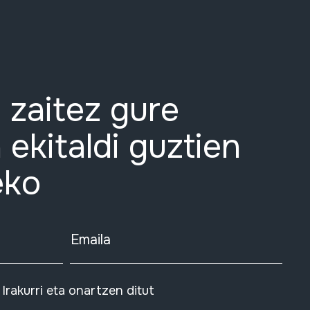
 zaitez gure
 ekitaldi guztien
eko
Emaila
Irakurri eta onartzen ditut