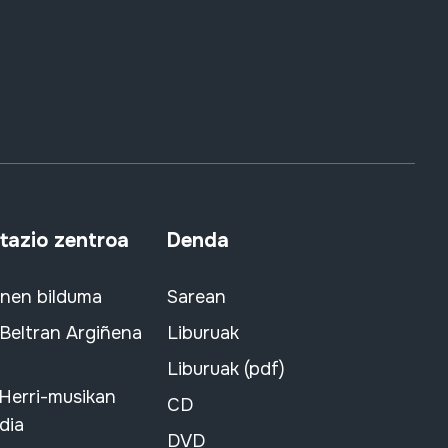
azio zentroa
Denda
snen bilduma
Sarean
 Beltran Argiñena
Liburuak
Liburuak (pdf)
 Herri-musikan
CD
dia
DVD