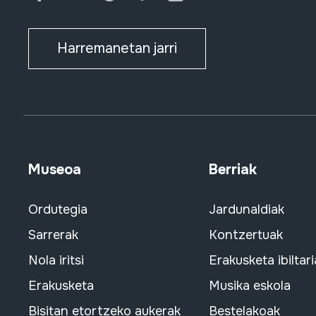
Harremanetan jarri
Museoa
Berriak
Ordutegia
Jardunaldiak
Sarrerak
Kontzertuak
Nola iritsi
Erakusketa ibiltari
Erakusketa
Musika eskola
Bisitan etortzeko aukerak
Bestelakoak