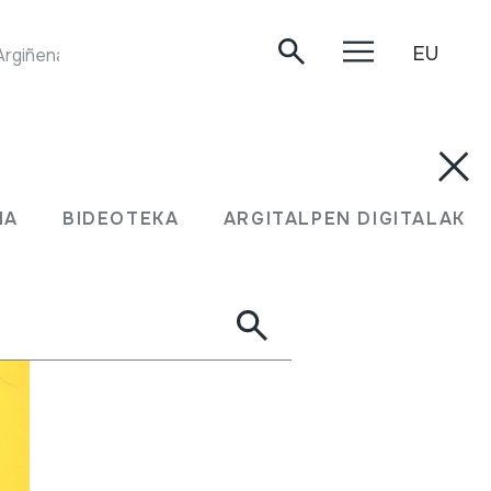
EU
"MATASUEGRAS"EKIN JOALDIA. Juan Mari Beltran Argiñena. Oiartzun, 2020/05/04.
MA
BIDEOTEKA
ARGITALPEN DIGITALAK