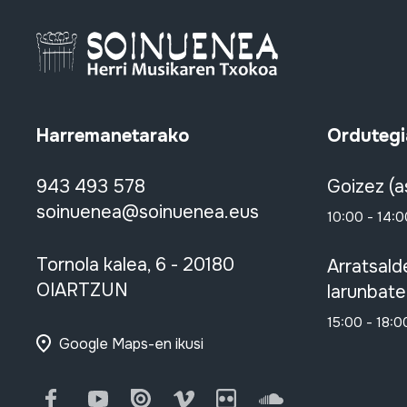
Harremanetarako
Ordutegi
943 493 578
Goizez (a
soinuenea@soinuenea.eus
10:00 - 14:0
Tornola kalea, 6 - 20180
Arratsald
OIARTZUN
larunbate
15:00 - 18:0
Google Maps-en ikusi
Facebook
Youtube
Issuu
Vimeo
Flickr
SoundCloud