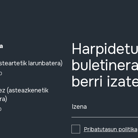
Harpidetu
a
buletinera
steartetik larunbatera)
0
berri izat
ez (asteazkenetik
ra)
Izena
0
Pribatutasun politika