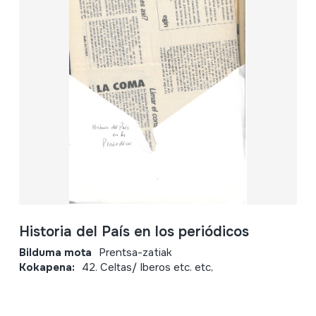
Historia del País en los periódicos
Bilduma mota
Prentsa-zatiak
Kokapena:
42. Celtas/ Iberos etc. etc,