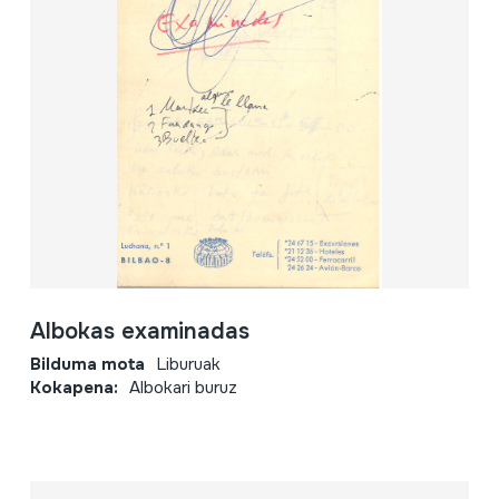
Albokas examinadas
Bilduma mota
Liburuak
Kokapena:
Albokari buruz