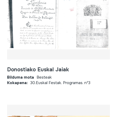
Donostiako Euskal Jaiak
Bilduma mota
Besteak
Kokapena:
30.Euskal Festak. Programas. nº3