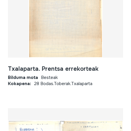
Txalaparta. Prentsa errekorteak
Bilduma mota
Besteak
Kokapena:
28 Bodas.Toberak.Txalaparta