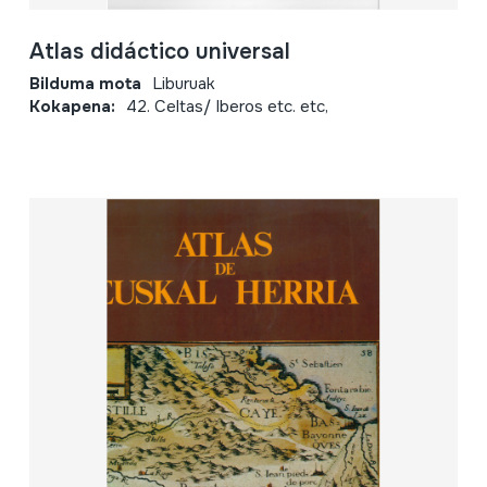
Atlas didáctico universal
Bilduma mota
Liburuak
Kokapena:
42. Celtas/ Iberos etc. etc,