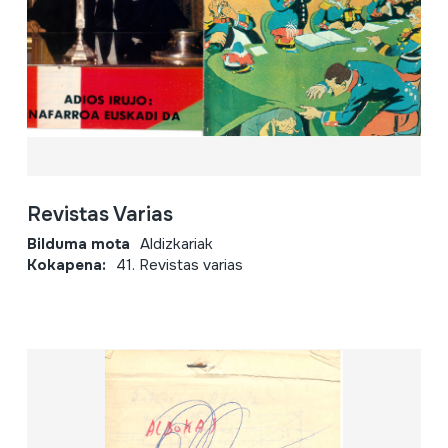
Revistas Varias
Bilduma mota
Aldizkariak
Kokapena:
41. Revistas varias