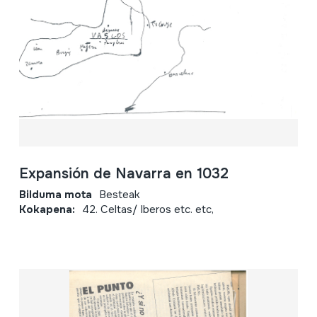
Expansión de Navarra en 1032
Bilduma mota
Besteak
Kokapena:
42. Celtas/ Iberos etc. etc,