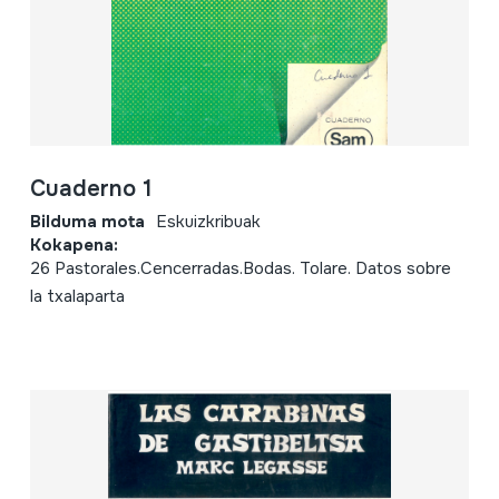
Cuaderno 1
Bilduma mota
Eskuizkribuak
Kokapena:
26 Pastorales.Cencerradas.Bodas. Tolare. Datos sobre
la txalaparta