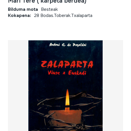
Mari Tere ( karpeta berdea)
Bilduma mota
Besteak
Kokapena:
28 Bodas.Toberak.Txalaparta