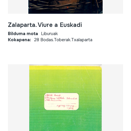
Zalaparta. Viure a Euskadi
Bilduma mota
Liburuak
Kokapena:
28 Bodas.Toberak.Txalaparta