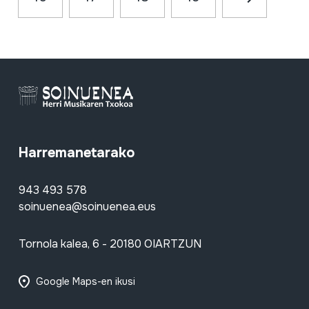
Harremanetarako
943 493 578
soinuenea@soinuenea.eus
Tornola kalea, 6 - 20180 OIARTZUN
Google Maps-en ikusi