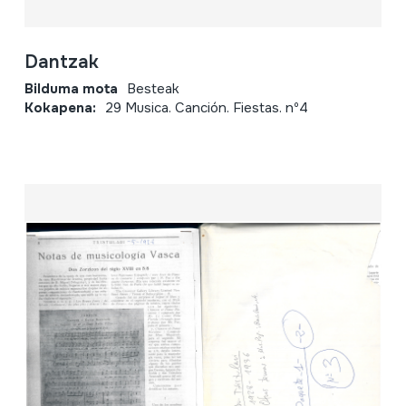
Dantzak
Bilduma mota
Besteak
Kokapena:
29 Musica. Canción. Fiestas. nº4