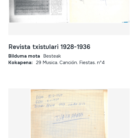
Revista txistulari 1928-1936
Bilduma mota
Besteak
Kokapena:
29 Musica. Canción. Fiestas. nº4