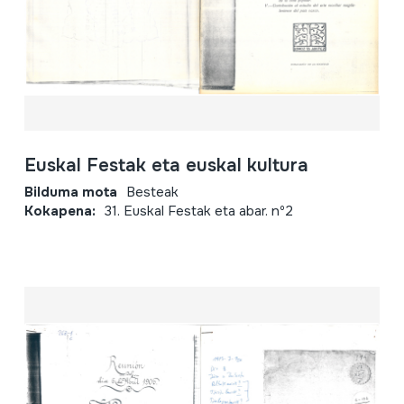
Euskal Festak eta euskal kultura
Bilduma mota
Besteak
Kokapena:
31. Euskal Festak eta abar. nº2