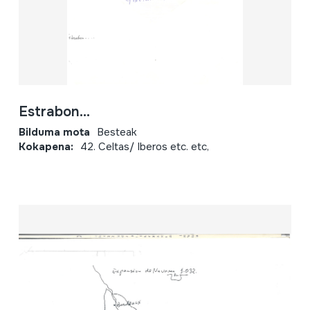
Estrabon...
Bilduma mota
Besteak
Kokapena:
42. Celtas/ Iberos etc. etc,