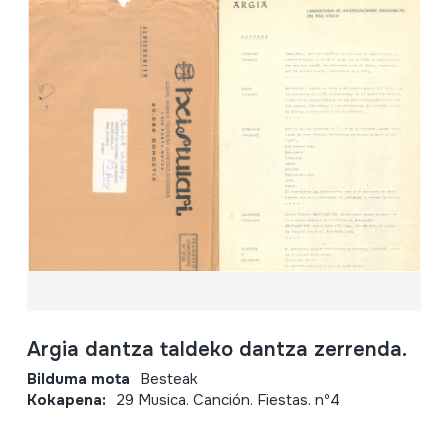
Argia dantza taldeko dantza zerrenda.
Bilduma mota
Besteak
Kokapena:
29 Musica. Canción. Fiestas. nº4