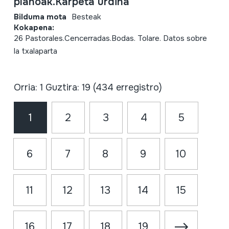
planoak.Karpeta urdina
Bilduma mota
Besteak
Kokapena:
26 Pastorales.Cencerradas.Bodas. Tolare. Datos sobre
la txalaparta
Orria: 1 Guztira: 19 (434 erregistro)
1
2
3
4
5
6
7
8
9
10
11
12
13
14
15
16
17
18
19