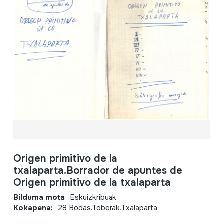
Origen primitivo de la
txalaparta.Borrador de apuntes de
Origen primitivo de la txalaparta
Bilduma mota
Eskuizkribuak
Kokapena:
28 Bodas.Toberak.Txalaparta