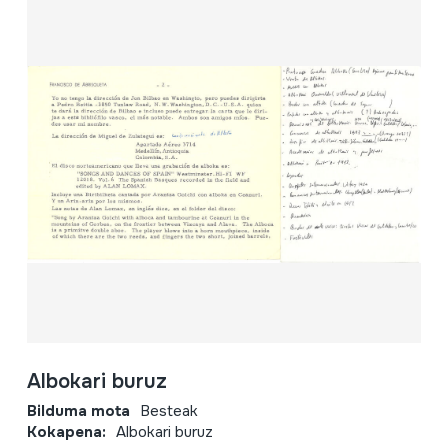
Albokari buruz
Bilduma mota
Besteak
Kokapena:
Albokari buruz