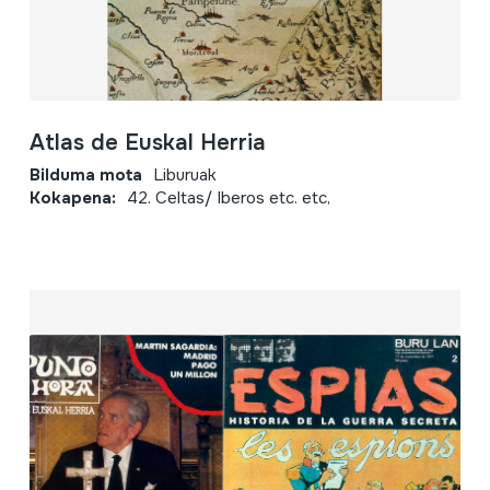
Atlas de Euskal Herria
Bilduma mota
Liburuak
Kokapena:
42. Celtas/ Iberos etc. etc,