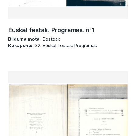
Euskal festak. Programas. nº1
Bilduma mota
Besteak
Kokapena:
32. Euskal Festak. Programas