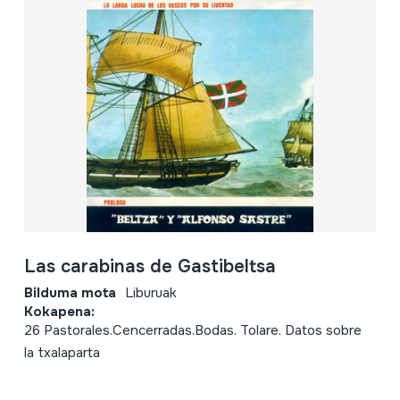
Las carabinas de Gastibeltsa
Bilduma mota
Liburuak
Kokapena:
26 Pastorales.Cencerradas.Bodas. Tolare. Datos sobre
la txalaparta