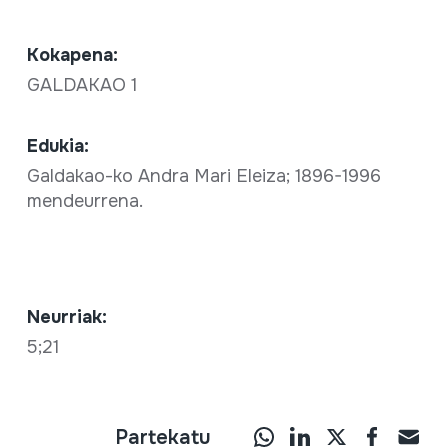
Kokapena:
GALDAKAO 1
Edukia:
Galdakao-ko Andra Mari Eleiza; 1896-1996
mendeurrena.
Neurriak:
5;21
Partekatu