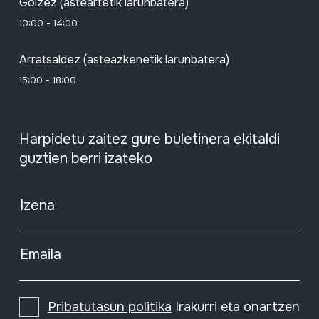
Goizez (asteartetik larunbatera)
10:00 - 14:00
Arratsaldez (asteazkenetik larunbatera)
15:00 - 18:00
Harpidetu zaitez gure buletinera ekitaldi
guztien berri izateko
Izena
Emaila
Pribatutasun politika
Irakurri eta onartzen