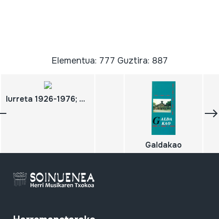
Elementua: 777 Guztira: 887
Iurreta 1926-1976; Agiria.
Galdakao