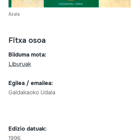
Azala
Fitxa osoa
Bilduma mota:
Liburuak
Egilea / emailea:
Galdakaoko Udala
Edizio datuak:
1996