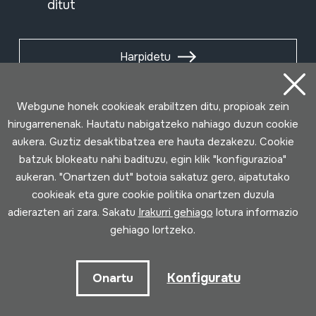
ditut
Harpidetu
Webgune honek cookieak erabiltzen ditu, propioak zein
hirugarrenenak. Hautatu nabigatzeko nahiago duzun cookie
aukera. Guztiz desaktibatzea ere hauta dezakezu. Cookie
batzuk blokeatu nahi badituzu, egin klik "konfigurazioa"
aukeran. "Onartzen dut" botoia sakatuz gero, aipatutako
cookieak eta gure cookie politika onartzen duzula
adierazten ari zara. Sakatu
Irakurri gehiago
lotura informazio
gehiago lortzeko.
Erabilpen baldintzak
Pribatutasun politika
Cookie politika
Konfiguratu
Onartu
Loturak garatua