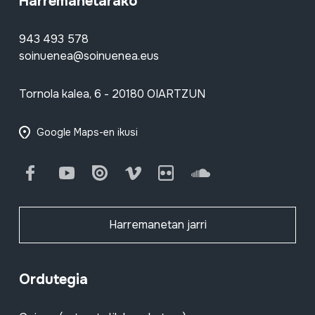
Harremanetarako
943 493 578
soinuenea@soinuenea.eus
Tornola kalea, 6 - 20180 OIARTZUN
Google Maps-en ikusi
Facebook
Youtube
Issuu
Vimeo
Flickr
SoundCloud
Harremanetan jarri
Ordutegia