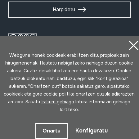
Harpidetu
Webgune honek cookieak erabiltzen ditu, propioak zein
hirugarrenenak. Hautatu nabigatzeko nahiago duzun cookie
aukera. Guztiz desaktibatzea ere hauta dezakezu. Cookie
batzuk blokeatu nahi badituzu, egin klik "konfigurazioa"
aukeran. "Onartzen dut" botoia sakatuz gero, aipatutako
Erabilpen baldintzak
Pribatutasun politika
Cookie politika
cookieak eta gure cookie politika onartzen duzula adierazten
ari zara. Sakatu
Irakurri gehiago
lotura informazio gehiago
Loturak garatua
lortzeko.
Konfiguratu
Onartu