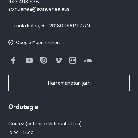
943 493 578
soinuenea@soinuenea.eus
Tornola kalea, 6 - 20180 OIARTZUN
Google Maps-en ikusi
Facebook
Youtube
Issuu
Vimeo
Flickr
SoundCloud
Harremanetan jarri
Ordutegia
Goizez (asteartetik larunbatera)
10:00 - 14:00