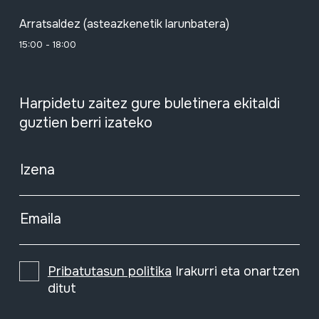
Arratsaldez (asteazkenetik larunbatera)
15:00 - 18:00
Harpidetu zaitez gure buletinera ekitaldi
guztien berri izateko
Izena
Emaila
Pribatutasun politika
Irakurri eta onartzen
ditut