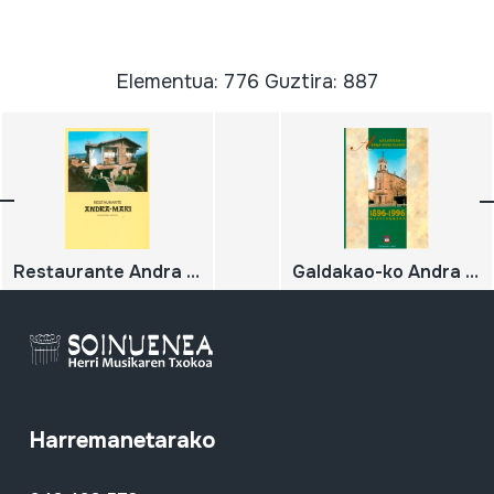
Elementua: 776 Guztira: 887
Restaurante Andra Mari
Galdakao-ko Andra Mari Eleiza; 1896-1996 mendeurrena.
Harremanetarako