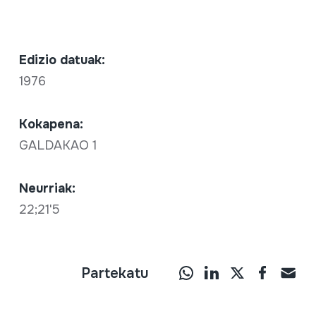
Edizio datuak:
1976
Kokapena:
GALDAKAO 1
Neurriak:
22;21'5
Partekatu