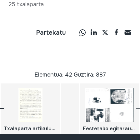
25 txalaparta
Partekatu
Elementua: 42 Guztira: 887
Txalaparta artikuluak
Festetako egitarauak