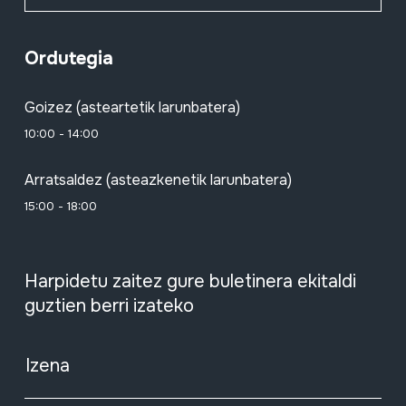
Ordutegia
Goizez (asteartetik larunbatera)
10:00 - 14:00
Arratsaldez (asteazkenetik larunbatera)
15:00 - 18:00
Harpidetu zaitez gure buletinera ekitaldi
guztien berri izateko
Izena