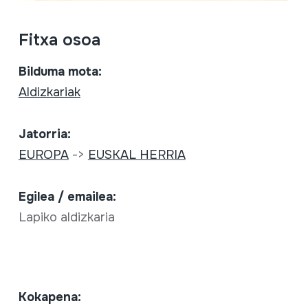
Fitxa osoa
Bilduma mota:
Aldizkariak
Jatorria:
EUROPA
->
EUSKAL HERRIA
Egilea / emailea:
Lapiko aldizkaria
Kokapena: