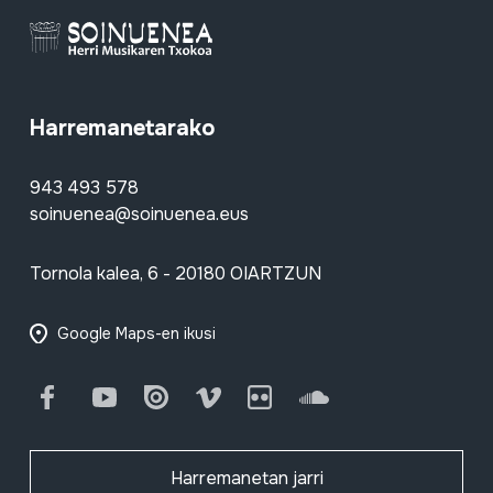
Harremanetarako
943 493 578
soinuenea@soinuenea.eus
Tornola kalea, 6 - 20180 OIARTZUN
Google Maps-en ikusi
Facebook
Youtube
Issuu
Vimeo
Flickr
SoundCloud
Harremanetan jarri