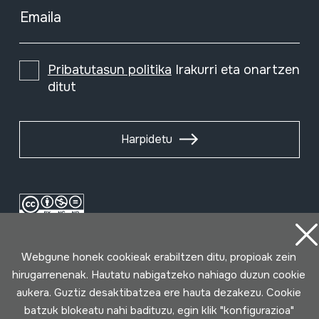
Emaila
Pribatutasun politika
Irakurri eta onartzen
ditut
Harpidetu
Webgune honek cookieak erabiltzen ditu, propioak zein
hirugarrenenak. Hautatu nabigatzeko nahiago duzun cookie
aukera. Guztiz desaktibatzea ere hauta dezakezu. Cookie
batzuk blokeatu nahi badituzu, egin klik "konfigurazioa"