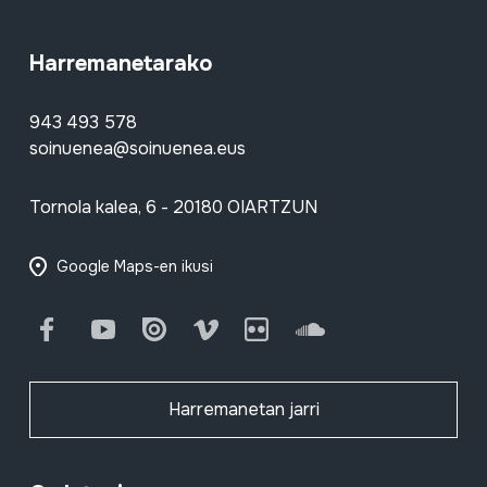
Harremanetarako
943 493 578
soinuenea@soinuenea.eus
Tornola kalea, 6 - 20180 OIARTZUN
Google Maps-en ikusi
Facebook
Youtube
Issuu
Vimeo
Flickr
SoundCloud
Harremanetan jarri