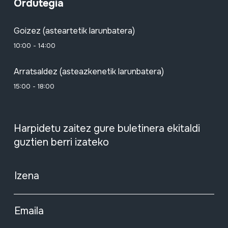
Ordutegia
Goizez (asteartetik larunbatera)
10:00 - 14:00
Arratsaldez (asteazkenetik larunbatera)
15:00 - 18:00
Harpidetu zaitez gure buletinera ekitaldi
guztien berri izateko
Izena
Emaila