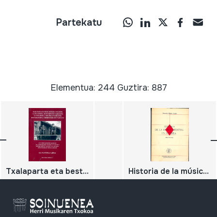
Partekatu
Elementua: 244 Guztira: 887
Txalaparta eta beste aldaera zaharrak. Lan erritmoetatik musikara.
Historia de la música medieval en Navarra. (Obra póstuma)