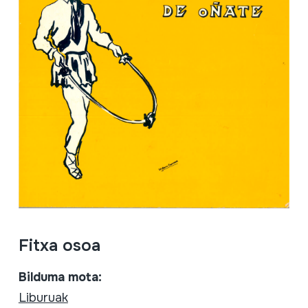
Fitxa osoa
Bilduma mota:
Liburuak