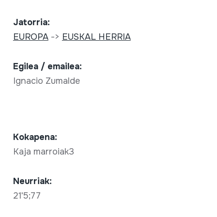
Jatorria:
EUROPA
->
EUSKAL HERRIA
Egilea / emailea:
Ignacio Zumalde
Kokapena:
Kaja marroiak3
Neurriak:
21'5;77