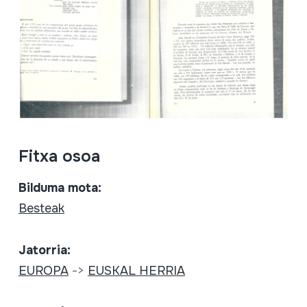
Fitxa osoa
Bilduma mota:
Besteak
Jatorria:
EUROPA
->
EUSKAL HERRIA