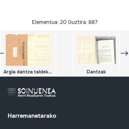
Elementua: 20 Guztira: 887
Argia dantza taldeko dantza zerrenda.
Dantzak
Harremanetarako