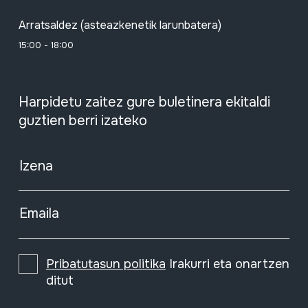
Arratsaldez (asteazkenetik larunbatera)
15:00 - 18:00
Harpidetu zaitez gure buletinera ekitaldi
guztien berri izateko
Izena
Emaila
Pribatutasun politika
Irakurri eta onartzen
ditut