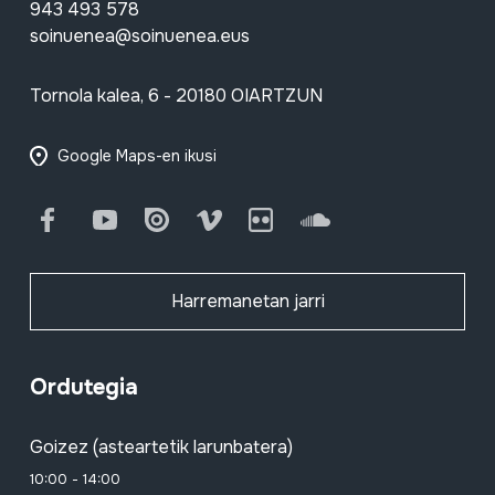
943 493 578
soinuenea@soinuenea.eus
Tornola kalea, 6 - 20180 OIARTZUN
Google Maps-en ikusi
Facebook
Youtube
Issuu
Vimeo
Flickr
SoundCloud
Harremanetan jarri
Ordutegia
Goizez (asteartetik larunbatera)
10:00 - 14:00