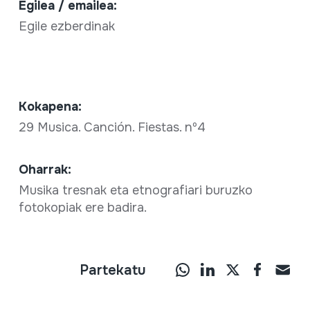
Egilea / emailea:
Egile ezberdinak
Kokapena:
29 Musica. Canción. Fiestas. nº4
Oharrak:
Musika tresnak eta etnografiari buruzko
fotokopiak ere badira.
Partekatu