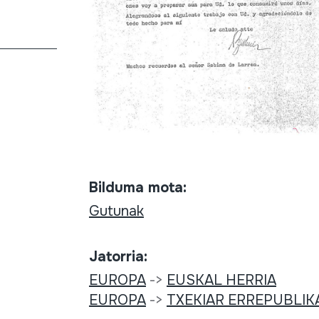
Bilduma mota:
Gutunak
Jatorria:
EUROPA
->
EUSKAL HERRIA
EUROPA
->
TXEKIAR ERREPUBLIK