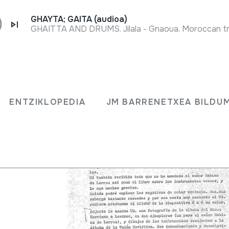
GHAYTA; GAITA (audioa)
ENTZIKLOPEDIA
JM BARRENETXEA BILDU
Mariano
o