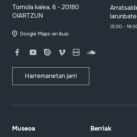
Tornola kalea, 6 - 20180
Arratsald
OIARTZUN
larunbate
15:00 - 18:0
Google Maps-en ikusi
Facebook
Youtube
Issuu
Vimeo
Flickr
SoundCloud
Harremanetan jarri
Museoa
Berriak