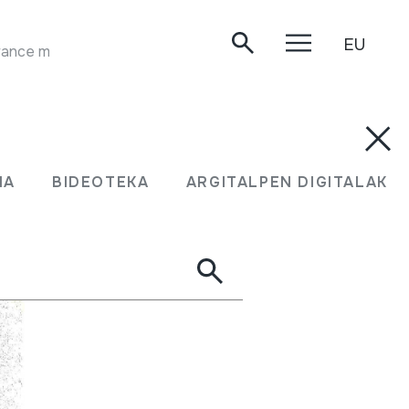
EU
GHAITTA AND DRUMS. Jilala - Gnaoua. Moroccan trance music. Recorded by Paul Bowles in Marrakech. Le Coeur du Monde. Sub Rosa. SUB CD13-36.
MA
BIDEOTEKA
ARGITALPEN DIGITALAK