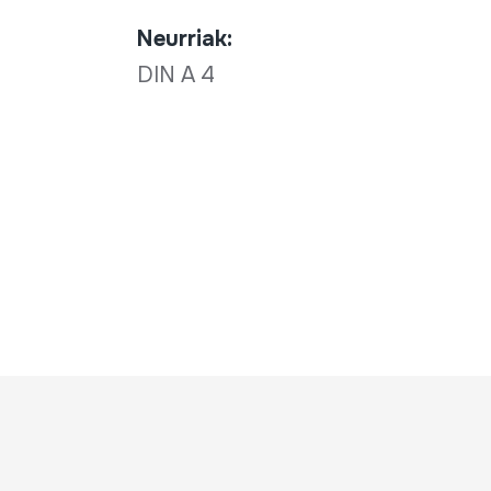
Neurriak:
DIN A 4