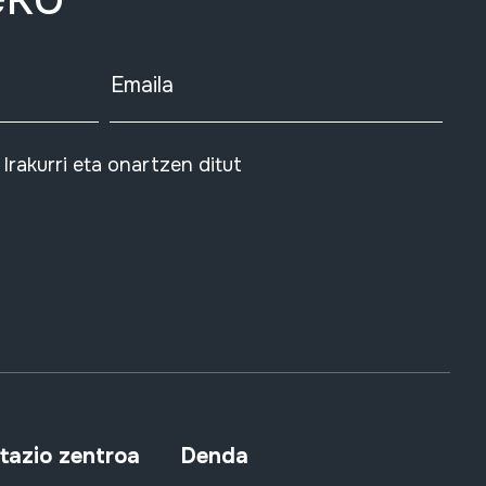
Emaila
Irakurri eta onartzen ditut
azio zentroa
Denda