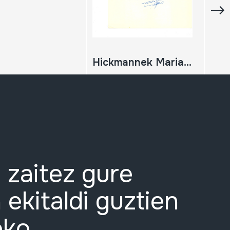
Hickmannek Mariano Barrenetxeari idatzitako gutuna
 zaitez gure
 ekitaldi guztien
eko