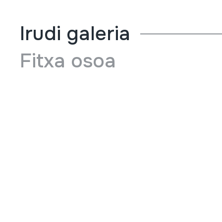
Irudi galeria
Fitxa osoa