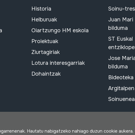
Historia
Soinu-tre
Helburuak
Juan Mari
bilduma
a
Oiartzungo HM eskola
ST Euskal
Proiektuak
entziklope
Ziurtagiriak
Jose Mari
Lotura interesgarriak
bilduma
Dohaintzak
Bideoteka
Argitalpen
Soinuenean
rugarrenenak. Hautatu nabigatzeko nahiago duzun cookie aukera.