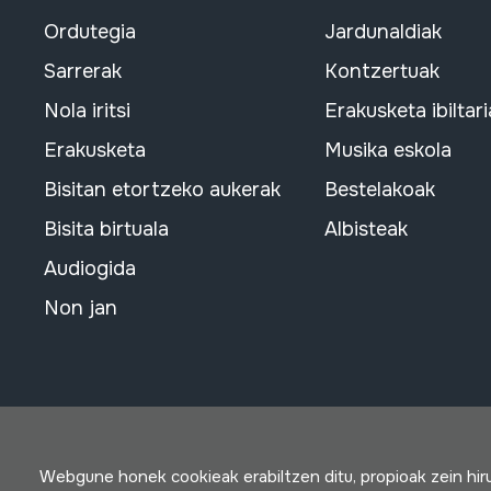
Ordutegia
Jardunaldiak
Sarrerak
Kontzertuak
Nola iritsi
Erakusketa ibiltari
Erakusketa
Musika eskola
Bisitan etortzeko aukerak
Bestelakoak
Bisita birtuala
Albisteak
Audiogida
Non jan
Webgune honek cookieak erabiltzen ditu, propioak zein hi