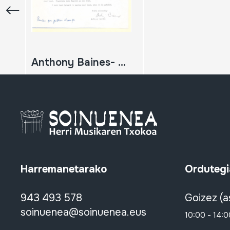
Anthony Baines- Mariano Barrenetxeari idatzitako gutuna
Harremanetarako
Ordutegi
943 493 578
Goizez (a
soinuenea@soinuenea.eus
10:00 - 14:0