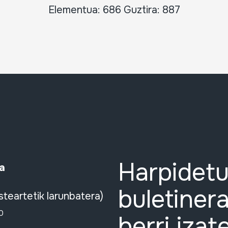
Elementua: 686 Guztira: 887
Harpidetu
a
buletinera
steartetik larunbatera)
0
berri izat