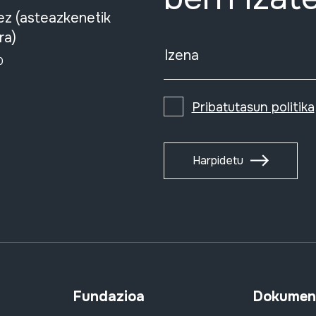
ez (asteazkenetik
ra)
Izena
0
Pribatutasun politika
Harpidetu
Fundazioa
Dokument