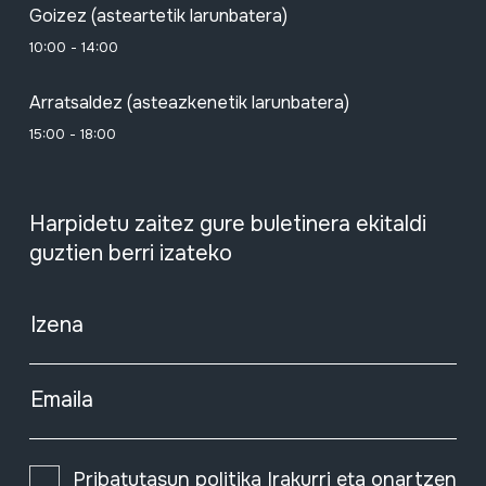
Goizez (asteartetik larunbatera)
10:00 - 14:00
Arratsaldez (asteazkenetik larunbatera)
15:00 - 18:00
Harpidetu zaitez gure buletinera ekitaldi
guztien berri izateko
Izena
Emaila
Pribatutasun politika
Irakurri eta onartzen