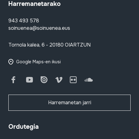
Harremanetarako
943 493 578
soinuenea@soinuenea.eus
Tornola kalea, 6 - 20180 OIARTZUN
Google Maps-en ikusi
Facebook
Youtube
Issuu
Vimeo
Flickr
SoundCloud
Harremanetan jarri
Ordutegia