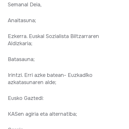
Semanal Deia,
Anaitasuna;
Ezkerra. Euskal Sozialista Biltzarraren
Aldizkaria;
Batasauna;
Irintzi. Erri azke batean- Euzkadi´ko
azkatasunaren alde;
Eusko Gaztedi:
KASen agiria eta alternatiba;