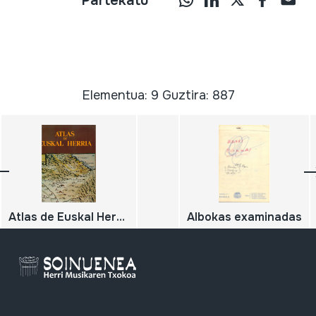
Partekatu
Elementua: 9 Guztira: 887
Atlas de Euskal Herria
Albokas examinadas