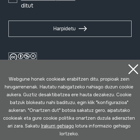
ditut
Harpidetu
Webgune honek cookieak erabiltzen ditu, propioak zein
hirugarrenenak. Hautatu nabigatzeko nahiago duzun cookie
aukera. Guztiz desaktibatzea ere hauta dezakezu. Cookie
batzuk blokeatu nahi badituzu, egin klik "konfigurazioa"
Erabilpen baldintzak
Pribatutasun politika
Cookie politika
aukeran. "Onartzen dut" botoia sakatuz gero, aipatutako
cookieak eta gure cookie politika onartzen duzula adierazten
ari zara. Sakatu
Irakurri gehiago
lotura informazio gehiago
Loturak garatua
lortzeko.