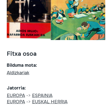
Fitxa osoa
Bilduma mota:
Aldizkariak
Jatorria:
EUROPA
->
ESPAINIA
EUROPA
->
EUSKAL HERRIA