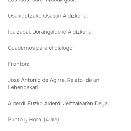
Osakidetzako Osasun Aldizkaria;
Ibaizabal. Durangaldeko Aldizkaria;
Cuadernos para el diálogo;
Fronton;
José Antonio de Agirre, Relato de un
Lehendakari;
Alderdi. Euzko Alderdi Jeltzalear´en Deya;
Punto y Hora; (4 ale)