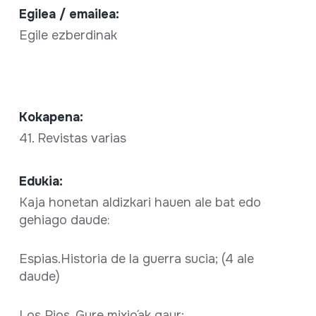
Egilea / emailea:
Egile ezberdinak
Kokapena:
41. Revistas varias
Edukia:
Kaja honetan aldizkari hauen ale bat edo
gehiago daude:
Espias.Historia de la guerra sucia; (4 ale
daude)
Los Rios. Gure mixio´ak gaur;