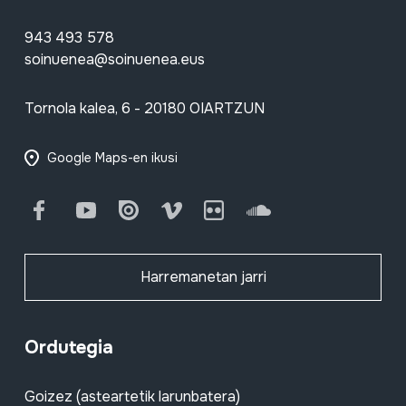
943 493 578
soinuenea@soinuenea.eus
Tornola kalea, 6 - 20180 OIARTZUN
Google Maps-en ikusi
Facebook
Youtube
Issuu
Vimeo
Flickr
SoundCloud
Harremanetan jarri
Ordutegia
Goizez (asteartetik larunbatera)