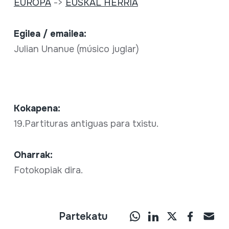
EUROPA
->
EUSKAL HERRIA
Egilea / emailea:
Julian Unanue (músico juglar)
Kokapena:
19.Partituras antiguas para txistu.
Oharrak:
Fotokopiak dira.
Partekatu