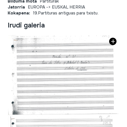
Bilduma mota
Partiturak
Jatorria
EUROPA
->
EUSKAL HERRIA
Kokapena:
19.Partituras antiguas para txistu.
Irudi galeria