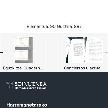
Elementua: 90 Guztira: 887
Eguzkitza. Cuaderno de mùsica para silbo 1º. Cuaderno de música para silbo 2º. Cuaderno de mùsica para silbote.
Conciertos y actuaciones. Exámenes, convocatorias...de txistularis.
Harremanetarako