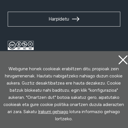
Harpidetu
Webgune honek cookieak erabiltzen ditu, propioak zein
hirugarrenenak. Hautatu nabigatzeko nahiago duzun cookie
aukera. Guztiz desaktibatzea ere hauta dezakezu. Cookie
batzuk blokeatu nahi badituzu, egin klik "konfigurazioa"
Erabilpen baldintzak
Pribatutasun politika
Cookie politika
aukeran. "Onartzen dut" botoia sakatuz gero, aipatutako
cookieak eta gure cookie politika onartzen duzula adierazten
Loturak garatua
ari zara. Sakatu
Irakurri gehiago
lotura informazio gehiago
lortzeko.