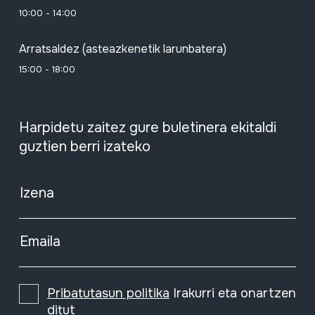
10:00 - 14:00
Arratsaldez (asteazkenetik larunbatera)
15:00 - 18:00
Harpidetu zaitez gure buletinera ekitaldi
guztien berri izateko
Izena
Emaila
Pribatutasun politika
Irakurri eta onartzen
ditut