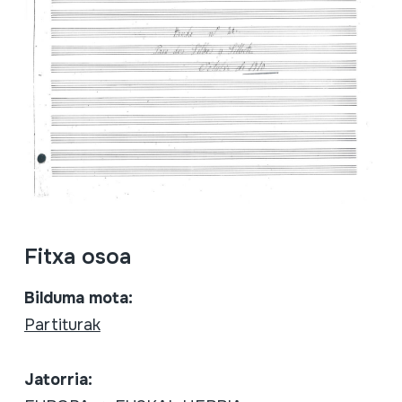
Fitxa osoa
Bilduma mota:
Partiturak
Jatorria: